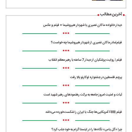
آخرین مطالب
دیدار خانواده ماکان نصیری با شهردار هیروشیما + فیلم و عکس
•••
فیلم|مادر ماکان نصیری از شهردار هیروشیما چه خواست؟
•••
فیلم | روایت پزشکیان از دیدار 7 ساعته با رهبر معظم انقلاب
•••
پرچم فلسطین در جشنواره لوکارنو بالا رفت
•••
ثبات و امنیت امروز جامعه به برکت رهنمودهای رهبر شهید است
•••
فیلم |88٪ آمریکایی‌ها جنگ با ایران را شکست‌خورده می‌دانند
•••
چرا «گل یاس» نگاه‌ها را در اینستاگرام به خود جلب کرد؟