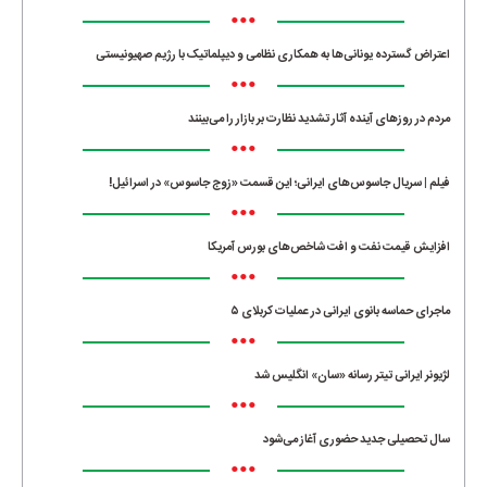
•••
اعتراض گسترده یونانی‌ها به همکاری نظامی و دیپلماتیک با رژیم صهیونیستی
•••
مردم در روزهای آینده آثار تشدید نظارت بر بازار را می‌بینند
•••
فیلم | سریال جاسوس‌های ایرانی؛ این قسمت «زوج جاسوس» در اسرائیل!
•••
افزایش قیمت نفت و افت شاخص‌های بورس آمریکا
•••
ماجرای حماسه‌ بانوی ایرانی در عملیات کربلای ۵
•••
لژیونر ایرانی تیتر رسانه «سان» انگلیس شد
•••
سال تحصیلی جدید حضوری آغاز می‌شود
•••