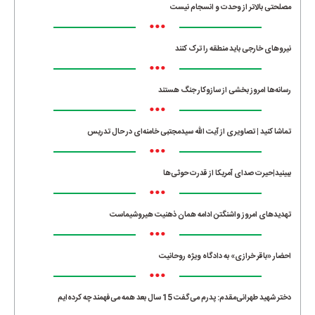
مصلحتی بالاتر از وحدت و انسجام نیست
•••
نیروهای خارجی باید منطقه را ترک کنند
•••
رسانه‌ها امروز بخشی از سازوکار جنگ هستند
•••
تماشا کنید | تصاویری از آیت الله سیدمجتبی خامنه‌ای در حال تدریس
•••
ببینید|حیرت صدای آمریکا از قدرت حوثی‌ها
•••
تهدیدهای امروز واشنگتن ادامه همان ذهنیت هیروشیماست
•••
احضار «باقر خرازی» به دادگاه ویژه روحانیت
•••
دختر شهید طهرانی‌مقدم: پدرم می‌گفت 15 سال بعد همه می‌فهمند چه کرده‌ایم