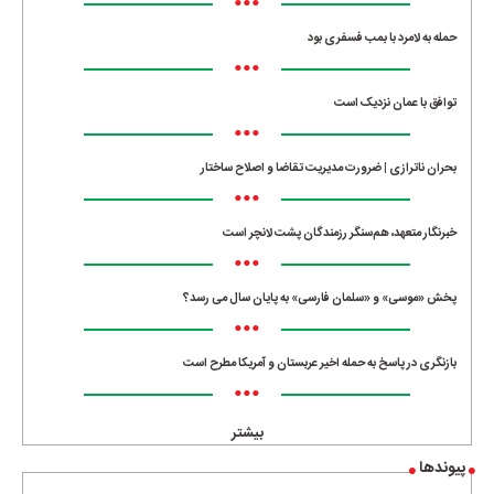
•••
حمله به لامرد با بمب فسفری بود
•••
توافق با عمان نزدیک است
•••
بحران ناترازی | ضرورت مدیریت تقاضا و اصلاح ساختار
•••
خبرنگار متعهد، هم‌سنگر رزمندگان پشت لانچر است
•••
پخش «موسی» و «سلمان فارسی» به پایان سال می رسد؟
•••
بازنگری در پاسخ به حمله اخیر عربستان و آمریکا مطرح است
•••
بیشتر
پیوندها