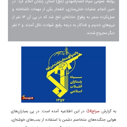
روابط عمومی سپاه انصارالمهدی (عج) استان زنجان اعلام کرد: در
حین انجام عملیات خنثی‌سازی، انفجار یکی از مهمات ناشناخته و
عمل‌نکرده منجر به وقوع حادثه‌ای تلخ شد که در پی آن ۱۴ نفر از
نیروهای خدوم و فداکار به درجه رفیع شهادت نائل آمدند و ۲ نفر
دیگر مجروح شدند.
به گزارش
سراج24
؛ در این اطلاعیه آمده است: در پی بمباران‌های
هوایی جنگنده‌های متخاصم دشمن با استفاده از بمب‌های خوشه‌ای،