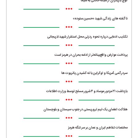
کوچ بازیگران از شبکه خانگی به سیما
•••
ناگفته های زندگی شهید «حسین ستوده»
•••
تکذیب ادعایی درباره نحوه ردزنی محل استقرار شهید لاریجانی
•••
پرداخت عوارض واقع‌بینانه‌تر از ادامه بحران در هرمز است
•••
سردرگمی آمریکا و اوکراین با ته کشیدن پاتریوت ها
•••
بازداشت ۲۱ مزدور موساد و ۴ شرور مسلح توسط وزارت اطلاعات
•••
هلاکت اعضای یک تیم تروریستی در جنوب سیستان و بلوچستان
•••
مختصات تفاهم ایران و عمان بر سر تنگه هرمز
•••