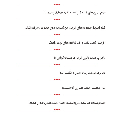
•••
مردم در روزهای آینده آثار تشدید نظارت بر بازار را می‌بینند
•••
فیلم | سریال جاسوس‌های ایرانی؛ این قسمت «زوج جاسوس» در اسرائیل!
•••
افزایش قیمت نفت و افت شاخص‌های بورس آمریکا
•••
ماجرای حماسه‌ بانوی ایرانی در عملیات کربلای ۵
•••
لژیونر ایرانی تیتر رسانه «سان» انگلیس شد
•••
سال تحصیلی جدید حضوری آغاز می‌شود
•••
انهدام مهمات عمل‌نکرده در پاکدشت؛ احتمال شنیده‌شدن صدای انفجار
•••