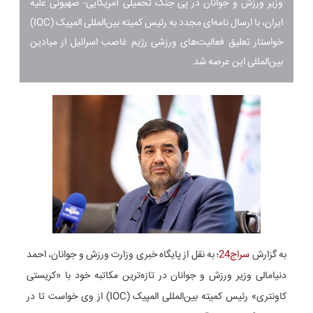
وزیر ورزش و جوانان در پی جنگ تحمیلی آمریکایی- صهیونی علیه
ایران، با ارسال نامه‌ای مجدد به رئیس کمیته بین‌المللی المپیک (IOC)
خواستار تعلیق فعالیت‌های ورزشی رژیم غاصب اسرائیل از میادین
بین‌المللی این عرصه شد.
به گزارش
سراج24
؛ به نقل از پایگاه خبری وزارت ورزش و جوانان، احمد
دنیامالی وزیر ورزش و جوانان در تازه‌ترین مکاتبه خود با «کریستی
کاونتری» رئیس کمیته بین‌المللی المپیک (IOC) از وی خواست تا در