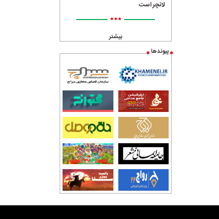
لانچر است
•••
بیشتر
پیوندها