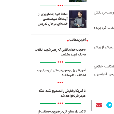
•••
نو به دوست نزدیکش
تماشا کنید | تصاویری از
آیت الله سیدمجتبی
خامنه‌ای در حال تدریس
خاب فرد برنده
آخرین مطالب
نی بیش از پیش
«حجت خدا»، لقبی که رهبر شهید انقلاب
به یک شهید بخشید
•••
 شکایت اخلاقی
آمریکا و رژیم صهیونیستی در رسیدن به
ئیس فدراسیون
اهداف ناکام ماندند
•••
تا آمریکا رفتارش را تصحیح نکند، تنگه
هرمز باز نخواهد شد
•••
تاکید دادستان کل بر ضرورت صیانت از