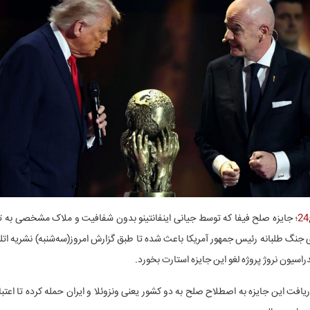
؛
جایزه صلح فیفا که توسط جیانی اینفانتینو بدون شفافیت و ملاک مشخصی به ت
جنگ طلبانه رئیس جمهور آمریکا باعث شده تا طبق گزارش امروز(سه‌شنبه) نشریه ات
سیون نروژ پروژه لغو این جایزه استارت بخورد.
یافت این جایزه به اصطلاح صلح به دو کشور یعنی ونزوئلا و ایران حمله کرده تا اعتبا