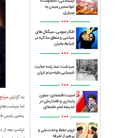
ایستادگی/ «مقاومت»
تنها مسیرِ رسیدن به
پیروزی
•••
افکار عمومی، سیگنال‌های
سیاسی و منطق مذاکره در
شرایط بحران
•••
سردشت؛ سند زنده جنایت
شیمیایی علیه مردم ایران
•••
امنیت اقتصادی؛ ستون
به گزارش
سراج24
پایداری و اقتدار ملی در
اما سیاست‌های 
اندیشه امام خامنه‌ای
•••
رسمی رئیس فدرا
ترامپ بعد از در
لزوم حفظ وحدت ملی و
پرهیز از تفرقه