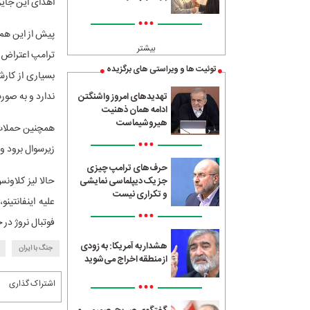
اهدای این جایزه
•••
بیشتر
ترامپ اعتراض ک
توئیت ها و ویراستی های برگزیده
بسیاری از کارش
ندارد و به صور
تهدیدهای امروز واشنگتن
ادامه همان ذهنیت
هیروشیماست
همچنین حملات آ
•••
زیرسوال برود و
حرف‌های ترامپ چیزی
حالا لیز کلاون
جز یک دیپلماسی نمایشی
و تکراری نیست
علیه اینفانتین
•••
فوتبال نروژ در
هشدار به آمریکا: به زودی
جنگ با ایران
از منطقه اخراج می‌شوید
•••
اشتراک گذاری