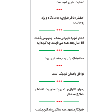
ذهنیت هیروشیماست
•••
احضار «باقر خرازی» به دادگاه ویژه
روحانیت
•••
دختر شهید طهرانی‌مقدم: پدرم می‌گفت
15 سال بعد همه می‌فهمند چه کرده‌ایم
•••
حمله به لامرد با بمب فسفری بود
•••
توافق با عمان نزدیک است
•••
بحران ناترازی | ضرورت مدیریت تقاضا و
اصلاح ساختار
•••
خبرنگار متعهد، هم‌سنگر رزمندگان پشت