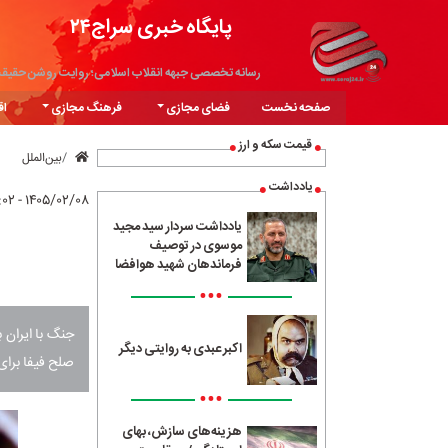
پایگاه خبری سراج۲۴
رسانه تخصصی جبهه انقلاب اسلامی؛ روایت روشن حقیق
صفحه نخست
فضای مجازی
فرهنگ مجازی
اق
قیمت سکه و ارز
بین‌الملل
یادداشت
۱۴۰۵/۰۲/۰۸ - ۰۹:۰۲
یادداشت سردار سید مجید
موسوی در توصیف
فرماندهان شهید هوافضا
•••
جنگ با ایران 
اکبر عبدی به روایتی دیگر
صلح فیفا برای
•••
هزینه‌های سازش، بهای