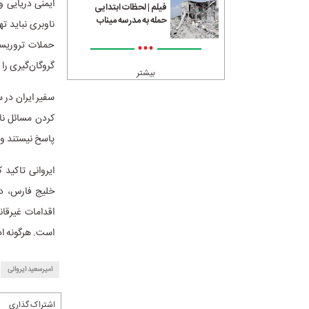
ایمنی دریایی و
فیلم | لحظات ابتدایی
حمله به مدرسه میناب
ناوبری نباید ت
حملات تروریست
•••
گروگان‌گیری را 
بیشتر
سفیر ایران در 
کردن مسائل نام
پاسخ نیستند و م
ایروانی تاکید 
خلیج فارس، در
اقدامات غیرقان
است. هرگونه اد
امیرسعید ایروانی
اشتراک گذاری