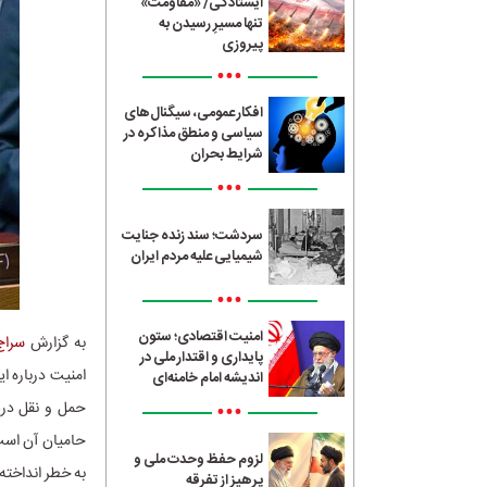
ایستادگی/ «مقاومت»
تنها مسیرِ رسیدن به
پیروزی
•••
افکار عمومی، سیگنال‌های
سیاسی و منطق مذاکره در
شرایط بحران
•••
سردشت؛ سند زنده جنایت
شیمیایی علیه مردم ایران
•••
امنیت اقتصادی؛ ستون
به گزارش
سراج4
پایداری و اقتدار ملی در
امنیت درباره ا
اندیشه امام خامنه‌ای
•••
حمل‌ و نقل دری
حامیان آن است ک
لزوم حفظ وحدت ملی و
به خطر انداخته
پرهیز از تفرقه