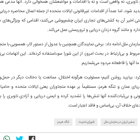
 ناوبری، نه واقعی است و نه با اقدامات و مواضعشان همخوانی دارد. آنها مدعی‌ 
هدید شود، اما عمداً از اقدامات غیرقانونی ایالات متحده از جمله اعمال محاصره دریای
ی اخیر آن به کشتی‌های تجاری ایران چشم‌پوشی می‌کنند؛ اقدامی که ویژگی‌های د
دارد و مانند گروه دزدان دریایی و تروریستی عمل می‌کند.
سازمان ملل ادامه داد: برخی نمایندگان همچنین با عدول از دستور کار، همسویی با مت
ربوط و بی‌ارتباط در بحث امروز، از این شورا سوءاستفاده کرده‌اند. این اتهامات ب
ا آنها را قاطعانه مردود می‌شماریم.
کرد: بیایید روشن کنیم؛ مسئولیت هرگونه اختلال، ممانعت یا دخالت دیگر در حمل‌و
یای عمان و تنگه هرمز، مستقیماً بر عهده متجاوزان یعنی ایالات متحده و حامی
ونی و بی‌ثبات‌کننده آنها تنش‌ها را تشدید کرده و ایمنی دریایی و آزادی ناوبری را ب
عای خلاف آن، بی‌اساس و فاقد اعتبار است.
سفیر ایران در سازمان ملل
شورای امنیت
تنگه هرمز