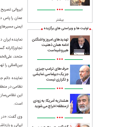
•••
ایروانی تصریح 
عمان را پاس دا
بیشتر
ایمنی مسیرهای 
توئیت ها و ویراستی های برگزیده
تهدیدهای امروز واشنگتن
ادامه همان ذهنیت
تجاوزکارانه گست
هیروشیماست
•••
بین‌المللی را ته
حرف‌های ترامپ چیزی
جز یک دیپلماسی نمایشی
نماینده دائم ج
و تکراری نیست
نظامی در منطقه
•••
این نظامی‌سازی
هشدار به آمریکا: به زودی
است.
از منطقه اخراج می‌شوید
•••
وی گفت: «در ه
ایرانی و بازدا