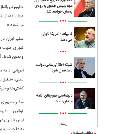
گفتگوی صریح، صمیمی و
مهم رئیس جمهور به زودی
حقوق بین‌الملل
پخش خواهد شد
•••
می‌شوند.»
قالیباف: آمریکا تاوان
سفیر ایران در 
می‌دهد
شورای امنیت می
•••
و بدون شرط، آز
شبکه اطلاع‌رسانی دولت
ایروانی ادامه 
باید فعال شود
عملی، منطبق با
•••
کشتی‌ها و جلوگ
دیپلماسی هم‌چنان ادامه
میدان است
سفیر جمهوری اس
قوانین و مقرر
•••
ایمن ناوبری در
بیشتر
به دقت مورد بر
مطالب استانها