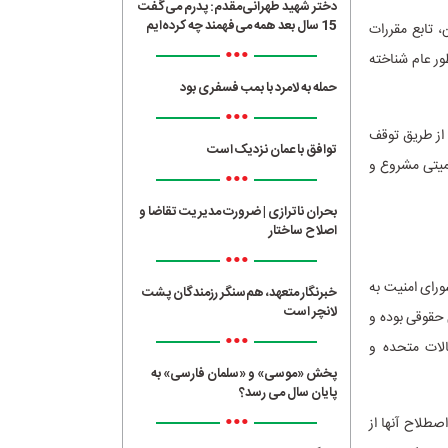
دختر شهید طهرانی‌مقدم: پدرم می‌گفت
15 سال بعد همه می‌فهمند چه کرده‌ایم
ابراین، تابع مقررات
•••
ور عام شناخته
حمله به لامرد با بمب فسفری بود
•••
 از طریق توقف
توافق با عمان نزدیک است
کمیتی مشروع و
•••
بحران ناترازی | ضرورت مدیریت تقاضا و
اصلاح ساختار
•••
ورای امنیت به
خبرنگار متعهد، هم‌سنگر رزمندگان پشت
لانچر است
 حقوقی بوده و
•••
الات متحده و
پخش «موسی» و «سلمان فارسی» به
پایان سال می رسد؟
•••
اصطلاح آنها از