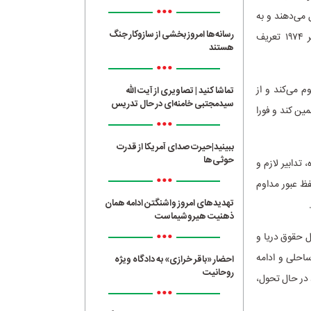
•••
 می‌دهند و به
رسانه‌ها امروز بخشی از سازوکار جنگ
عنوان اعمال تجاوزکارانه، مطابق با ماده ۳ (ج) قطعنامه ۳۳۱۴ مجمع عمومی مورخ ۱۴ دسامبر ۱۹۷۴ تعریف
هستند
•••
م می‌کند و از
تماشا کنید | تصاویری از آیت الله
سیدمجتبی خامنه‌ای در حال تدریس
ین کند و فورا
•••
ببینید|حیرت صدای آمریکا از قدرت
حوثی‌ها
تدابیر لازم و
•••
فظ عبور مداوم
تهدیدهای امروز واشنگتن ادامه همان
ذهنیت هیروشیماست
•••
ل حقوق دریا و
احلی و ادامه
احضار «باقر خرازی» به دادگاه ویژه
روحانیت
 در حال تحول،
•••