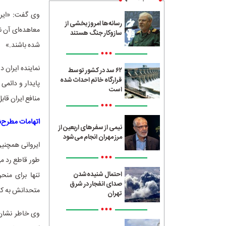
رسانه‌ها امروز بخشی از
معاهده‌ای آن ن
سازوکار جنگ هستند
شده باشند.»
•••
نماینده ایران 
۶۲ سد در کشور توسط
قرارگاه خاتم احداث شده
پایدار و دائمی
است
منافع ایران قا
•••
اتهامات مطرح‌ش
نیمی از سفرهای اربعین از
مرز مهران انجام می‌شود
ایروانی همچنین
•••
طور قاطع رد می
احتمال شنیده‌شدن
تنها برای منح
صدای انفجار در شرق
متحدانش به کار
تهران
•••
وی خاطر نشان کر