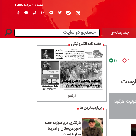
شنبه 17 مرداد 1405
چند رسانه‌ای
هفته نامه الکترونیکی
0
1
 اوست
آرشیو
ولیت هرگونه
پربازدیدترین ها
بازنگری در پاسخ به حمله
اخیر عربستان و آمریکا
مطرح است