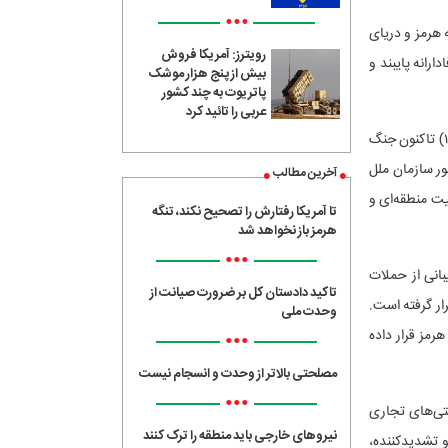
•••
 هرمز و دریای
رویترز: آمریکا فروش
رانه پایبند و
بیش از پنج هزار موشک
پاتریوت به چند کشور
عربی را تائید کرد
نماینده ایران در سازمان ملل خاطر نشان کرد: ایالات متحده و رژیم اسرائیل از ۲۸ فوریه (۹ اسفند ۱۴۰۴) تاکنون جنگ
شور سازمان ملل
آخرین مطالب
و امنیت منطقه‌ای و
تا آمریکا رفتارش را تصحیح نکند، تنگه
هرمز باز نخواهد شد
•••
بانی از حملات
تاکید دادستان کل بر ضرورت صیانت از
ار گرفته است.
وحدت ملی
رمز قرار داده
•••
مصلحتی بالاتر از وحدت و انسجام نیست
•••
تی‌های تجاری
نیروهای خارجی باید منطقه را ترک کنند
و تشدیدکننده،