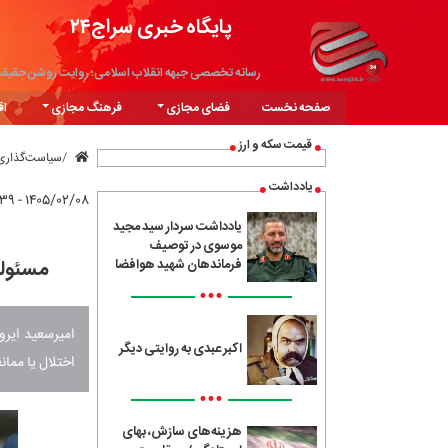
پایگاه خبری سراج۲۴
رسانه تخصصی جبهه انقلاب اسلامی؛ روایت روشن حقیق
صفحه نخست
فضای مجازی
فرهنگ مجازی
اق
قیمت سکه و ارز
سیاست‌گذاری
یادداشت
۱۴۰۵/۰۲/۰۸ - ۰۸:۳۹
یادداشت سردار سید مجید
موسوی در توصیف
مسئولی
فرماندهان شهید هوافضا
•••
امیرسعید ایر
اکبر عبدی به روایتی دیگر
اختلال یا مما
•••
هزینه‌های سازش، بهای