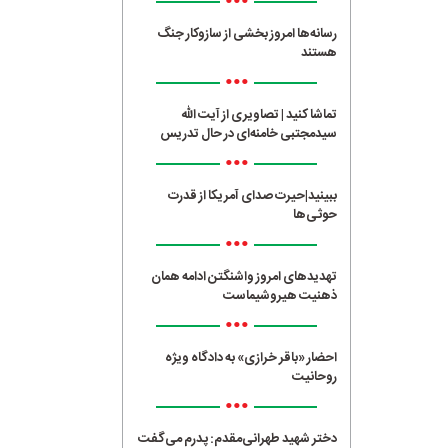
•••
رسانه‌ها امروز بخشی از سازوکار جنگ
هستند
•••
تماشا کنید | تصاویری از آیت الله
سیدمجتبی خامنه‌ای در حال تدریس
•••
ببینید|حیرت صدای آمریکا از قدرت
حوثی‌ها
•••
تهدیدهای امروز واشنگتن ادامه همان
ذهنیت هیروشیماست
•••
احضار «باقر خرازی» به دادگاه ویژه
روحانیت
•••
دختر شهید طهرانی‌مقدم: پدرم می‌گفت