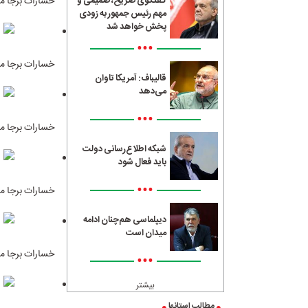
خسارات برجا ما
گفتگوی صریح، صمیمی و
مهم رئیس جمهور به زودی
پخش خواهد شد
•••
خسارات برجا ما
قالیباف: آمریکا تاوان
می‌دهد
•••
خسارات برجا ما
شبکه اطلاع‌رسانی دولت
باید فعال شود
•••
خسارات برجا ما
دیپلماسی هم‌چنان ادامه
میدان است
خسارات برجا ما
•••
بیشتر
مطالب استانها