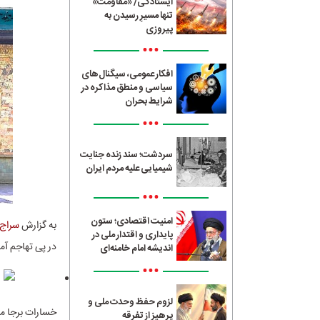
ایستادگی/ «مقاومت»
تنها مسیرِ رسیدن به
پیروزی
•••
افکار عمومی، سیگنال‌های
سیاسی و منطق مذاکره در
شرایط بحران
•••
سردشت؛ سند زنده جنایت
شیمیایی علیه مردم ایران
•••
امنیت اقتصادی؛ ستون
به گزارش
سراج24
پایداری و اقتدار ملی در
در پی تهاجم آم
اندیشه امام خامنه‌ای
•••
لزوم حفظ وحدت ملی و
خسارات برجا ما
پرهیز از تفرقه