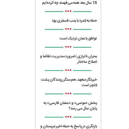
15 سال بعد همه می‌فهمند چه کرده‌ایم
•••
حمله به لامرد با بمب فسفری بود
•••
توافق با عمان نزدیک است
•••
بحران ناترازی | ضرورت مدیریت تقاضا و
اصلاح ساختار
•••
خبرنگار متعهد، هم‌سنگر رزمندگان پشت
لانچر است
•••
پخش «موسی» و «سلمان فارسی» به
پایان سال می رسد؟
•••
بازنگری در پاسخ به حمله اخیر عربستان و