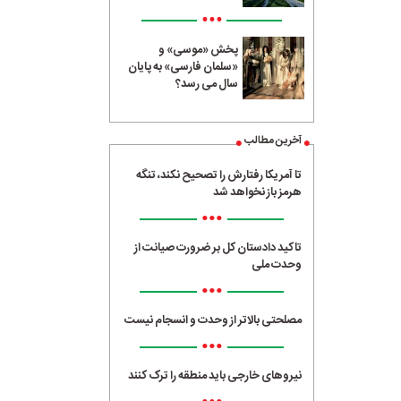
•••
پخش «موسی» و
«سلمان فارسی» به پایان
سال می رسد؟
آخرین مطالب
تا آمریکا رفتارش را تصحیح نکند، تنگه
هرمز باز نخواهد شد
•••
تاکید دادستان کل بر ضرورت صیانت از
وحدت ملی
•••
مصلحتی بالاتر از وحدت و انسجام نیست
•••
نیروهای خارجی باید منطقه را ترک کنند