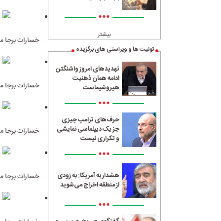
•••
بیشتر
خسارات برجا ما
توئیت ها و ویراستی های برگزیده
تهدیدهای امروز واشنگتن
ادامه همان ذهنیت
خسارات برجا ما
هیروشیماست
•••
حرف‌های ترامپ چیزی
جز یک دیپلماسی نمایشی
خسارات برجا ما
و تکراری نیست
•••
هشدار به آمریکا: به زودی
خسارات برجا ما
از منطقه اخراج می‌شوید
•••