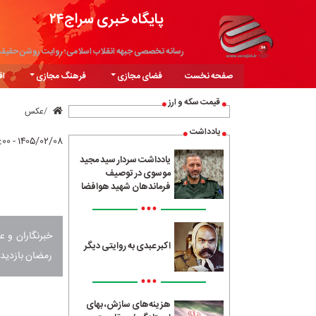
پایگاه خبری سراج۲۴
رسانه تخصصی جبهه انقلاب اسلامی؛ روایت روشن حقیق
صفحه نخست
فضای مجازی
فرهنگ مجازی
اق
قیمت سکه و ارز
عکس
یادداشت
۱۴۰۵/۰۲/۰۸ - ۱۳:۰۰
یادداشت سردار سید مجید
موسوی در توصیف
فرماندهان شهید هوافضا
•••
خبرنگاران و ع
اکبر عبدی به روایتی دیگر
رمضان بازدید 
•••
هزینه‌های سازش، بهای