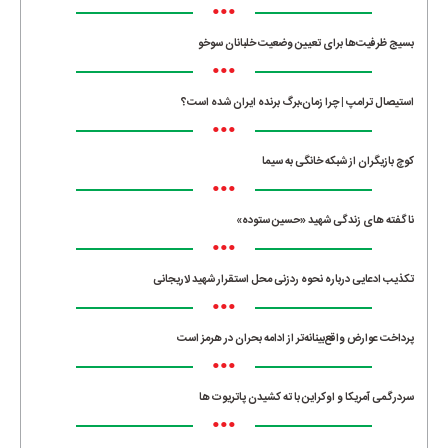
•••
بسیج ظرفیت‌ها برای تعیین وضعیت خلبانان سوخو
•••
استیصال ترامپ | چرا زمان،برگ برنده ایران شده است؟
•••
کوچ بازیگران از شبکه خانگی به سیما
•••
ناگفته های زندگی شهید «حسین ستوده»
•••
تکذیب ادعایی درباره نحوه ردزنی محل استقرار شهید لاریجانی
•••
پرداخت عوارض واقع‌بینانه‌تر از ادامه بحران در هرمز است
•••
سردرگمی آمریکا و اوکراین با ته کشیدن پاتریوت ها
•••