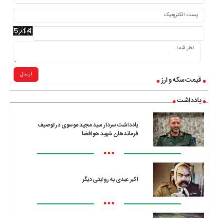
ارسال
قیمت سکه و ارز
یادداشت
یادداشت سردار سید مجید موسوی در توصیف
فرماندهان شهید هوافضا
•••
اکبر عبدی به روایتی دیگر
•••