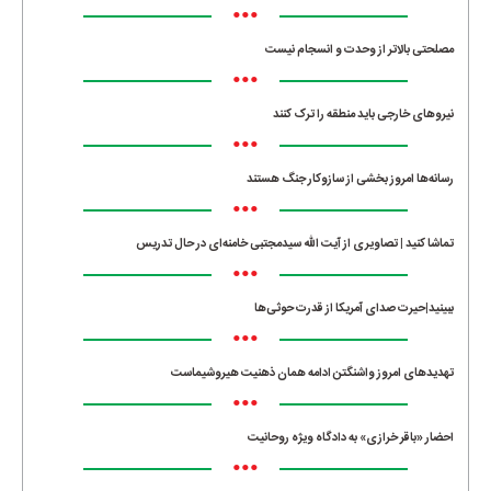
•••
مصلحتی بالاتر از وحدت و انسجام نیست
•••
نیروهای خارجی باید منطقه را ترک کنند
•••
رسانه‌ها امروز بخشی از سازوکار جنگ هستند
•••
تماشا کنید | تصاویری از آیت الله سیدمجتبی خامنه‌ای در حال تدریس
•••
ببینید|حیرت صدای آمریکا از قدرت حوثی‌ها
•••
تهدیدهای امروز واشنگتن ادامه همان ذهنیت هیروشیماست
•••
احضار «باقر خرازی» به دادگاه ویژه روحانیت
•••