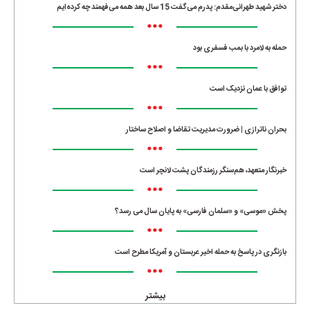
دختر شهید طهرانی‌مقدم: پدرم می‌گفت 15 سال بعد همه می‌فهمند چه کرده‌ایم
•••
حمله به لامرد با بمب فسفری بود
•••
توافق با عمان نزدیک است
•••
بحران ناترازی | ضرورت مدیریت تقاضا و اصلاح ساختار
•••
خبرنگار متعهد، هم‌سنگر رزمندگان پشت لانچر است
•••
پخش «موسی» و «سلمان فارسی» به پایان سال می رسد؟
•••
بازنگری در پاسخ به حمله اخیر عربستان و آمریکا مطرح است
•••
بیشتر