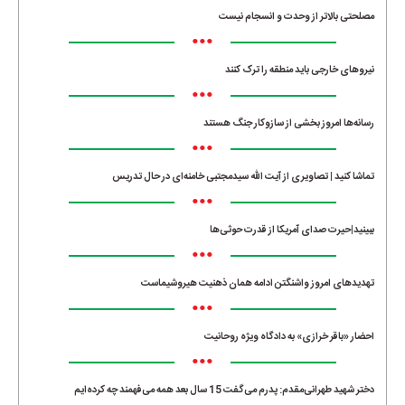
مصلحتی بالاتر از وحدت و انسجام نیست
•••
نیروهای خارجی باید منطقه را ترک کنند
•••
رسانه‌ها امروز بخشی از سازوکار جنگ هستند
•••
تماشا کنید | تصاویری از آیت الله سیدمجتبی خامنه‌ای در حال تدریس
•••
ببینید|حیرت صدای آمریکا از قدرت حوثی‌ها
•••
تهدیدهای امروز واشنگتن ادامه همان ذهنیت هیروشیماست
•••
احضار «باقر خرازی» به دادگاه ویژه روحانیت
•••
دختر شهید طهرانی‌مقدم: پدرم می‌گفت 15 سال بعد همه می‌فهمند چه کرده‌ایم