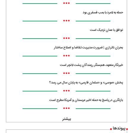
•••
حمله به لامرد با بمب فسفری بود
•••
توافق با عمان نزدیک است
•••
بحران ناترازی | ضرورت مدیریت تقاضا و اصلاح ساختار
•••
خبرنگار متعهد، هم‌سنگر رزمندگان پشت لانچر است
•••
پخش «موسی» و «سلمان فارسی» به پایان سال می رسد؟
•••
بازنگری در پاسخ به حمله اخیر عربستان و آمریکا مطرح است
•••
بیشتر
پیوندها