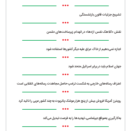
•••
تشریح جزئیات قانون بازنشستگی
•••
نقش «کلاهک نفس اژدها» در انهدام زیرساخت‌های دشمن
•••
اجازه نمی‌دهیم از خاک عراق علیه دیگر کشورها استفاده شود
•••
جهان اسلام باید در برابر اسرائیل متحد شود
•••
اعتراف رسانه‌های خارجی به شکست ترامپ حاصل مجاهدت رسانه‌های انقلابی است
•••
رویترز: آمریکا فروش بیش از پنج هزار موشک پاتریوت به چند کشور عربی را تائید کرد
•••
به‌کارگیری به‌موقع دیپلماسی، تهدیدها را به فرصت تبدیل می‌کند
•••