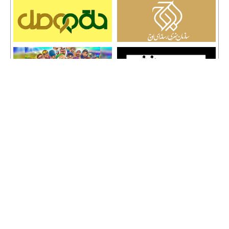
تمامی حقوق نشر مطالب و حق کپی رایت برای وب سایت سراج 24 محفوظ است و هرگونه
کپی برداری پیگرد قانونی دارد.
info [@] seraj24.ir