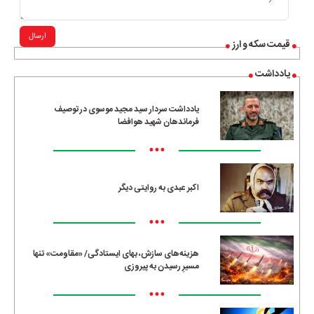
ارسال
قیمت سکه و ارز
یادداشت
یادداشت سردار سید مجید موسوی در توصیف
فرماندهان شهید هوافضا
•••
اکبر عبدی به روایتی دیگر
•••
هزینه‌های سازش، بهای ایستادگی/ «مقاومت» تنها
مسیرِ رسیدن به پیروزی
•••