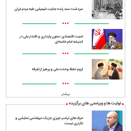
سردشت؛ سند زنده جنایت شیمیایی علیه مردم ایران
•••
امنیت اقتصادی؛ ستون پایداری و اقتدار ملی در
اندیشه امام خامنه‌ای
•••
لزوم حفظ وحدت ملی و پرهیز از تفرقه
•••
بیشتر
توئیت ها و ویراستی های برگزیده
حرف‌های ترامپ چیزی جز یک دیپلماسی نمایشی و
تکراری نیست