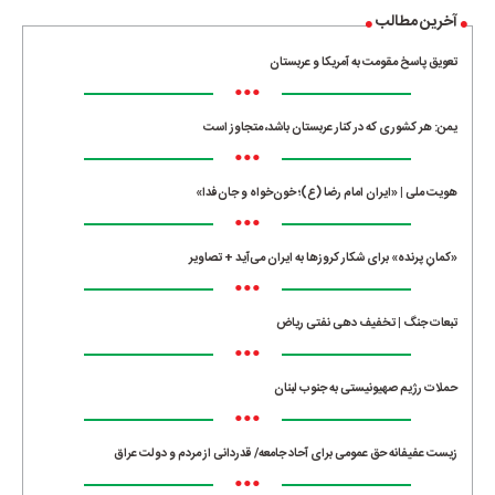
آخرین مطالب
تعویق پاسخ مقومت به آمریکا و عربستان
•••
یمن: هر کشوری که در کنار عربستان باشد، متجاوز است
•••
هویت ملی | «ایران امام رضا (ع)؛ خون‌خواه و جان‌فدا»
•••
«کمانِ پرنده» برای شکار کروزها به ایران می‌آید + تصاویر
•••
تبعات جنگ | تخفیف دهی نفتی ریاض
•••
حملات رژیم صهیونیستی به جنوب لبنان
•••
زیست عفیفانه حق عمومی برای آحاد جامعه/ قدردانی از مردم و دولت عراق
•••