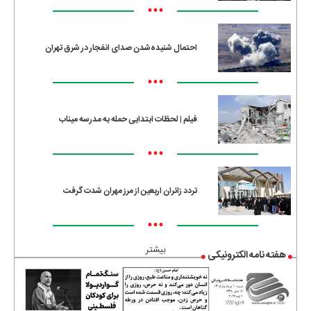
•••
احتمال شنیده‌شدن صدای انفجار در شرق تهران
•••
فیلم | لحظات ابتدایی حمله به مدرسه میناب
•••
تردد زائران اربعین از مرز مهران شدت گرفت
•••
بیشتر
هفته نامه الکترونیکی