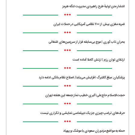
انتشار متن اولیۀ طرح راهبردی مدیریت تنگه هرمز
•••
ضربه مغزی بیش از ۷۰۰ نظامی آمریکایی در حملات ایران
•••
بحران تاب آوری | موج بی‌سابقه فرار از سرزمین‌های اشغالی
•••
ارتقای توان رزم | ارتش کاملا آماده است
•••
پزشکیان: مبلغ کالابرگ افزایش می‌یابد/ اصلاح نظام بانکی ادامه دارد
•••
حجت‌الاسلام حاج‌علی‌اکبری خطیب نماز جمعه این هفته تهران
•••
حرف‌های ترامپ چیزی جز یک دیپلماسی نمایشی و تکراری نیست
•••
حمله به مواضع مزدوران سعودی با موشک و پهپاد