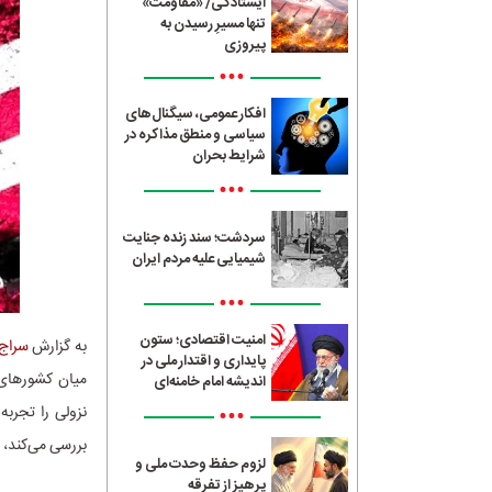
ایستادگی/ «مقاومت»
تنها مسیرِ رسیدن به
پیروزی
•••
افکار عمومی، سیگنال‌های
سیاسی و منطق مذاکره در
شرایط بحران
•••
سردشت؛ سند زنده جنایت
شیمیایی علیه مردم ایران
•••
امنیت اقتصادی؛ ستون
به گزارش
سراج24
پایداری و اقتدار ملی در
اندیشه امام خامنه‌ای
•••
نزولی را تجربه
بررسی می‌کند، 
لزوم حفظ وحدت ملی و
پرهیز از تفرقه