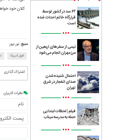
کلان خود خواهد
۶۲ سد در کشور توسط
قرارگاه خاتم احداث شده
است
•••
منبع:
نور نیوز
نیمی از سفرهای اربعین از
مرز مهران انجام می‌شود
افول آمریکا
ا
•••
اشتراک گذاری
احتمال شنیده‌شدن
صدای انفجار در شرق
تهران
نظرات کاربران
•••
فیلم | لحظات ابتدایی
حمله به مدرسه میناب
•••