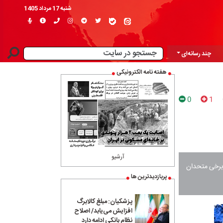
شنبه 17 مرداد 1405
چند رسانه‌ای
هفته نامه الکترونیکی
0
1
آرشیو
 برخی متحدان
پربازدیدترین ها
پزشکیان: مبلغ کالابرگ
افزایش می‌یابد/ اصلاح
نظام بانکی ادامه دارد