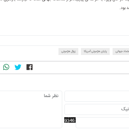
 بود.
عتماد جهانی
پایان هژمونی آمریکا
زوال هژمونی