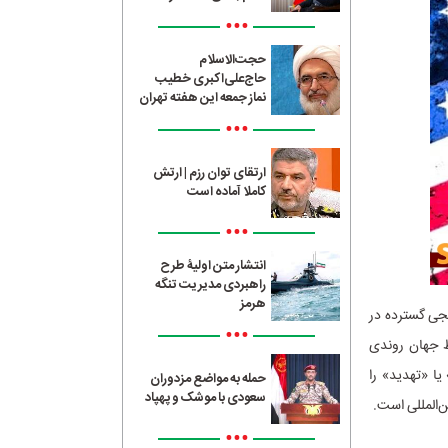
•••
حجت‌الاسلام
حاج‌علی‌اکبری خطیب
نماز جمعه این هفته تهران
•••
ارتقای توان رزم | ارتش
کاملا آماده است
•••
انتشار متن اولیۀ طرح
راهبردی مدیریت تنگه
هرمز
نجی گسترده در
•••
 نقاط جهان روندی
یا «تهدید» را
حمله به مواضع مزدوران
سعودی با موشک و پهپاد
‌المللی است.
•••