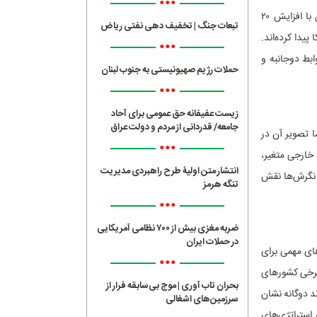
•••
در مقابل، برخی کشورها افزایش نسبی اعتماد را نشان می‌دهند. ایتالیا با رشد ۲۱ درصدی، برزیل با افزایش ۲۰
تبعات جنگ | تخفیف دهی نفتی ریاض
کا پیدا کرده‌اند.
•••
ابط دوجانبه و
حملات رژیم صهیونیستی به جنوب لبنان
•••
زیست عفیفانه حق عمومی برای آحاد
جامعه/ قدردانی از مردم و دولت عراق
ا تصویر آن در
•••
خارجی متغیر،
انتشار متن اولیۀ طرح راهبردی مدیریت
 نگرش‌ها نقش
تنگه هرمز
•••
ضربه مغزی بیش از ۷۰۰ نظامی آمریکایی
در حملات ایران
های مهمی برای
•••
 برخی کشورهای
بحران تاب آوری | موج بی‌سابقه فرار از
د دوگانه نشان
سرزمین‌های اشغالی
 استراتژی‌های