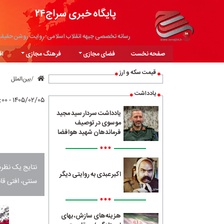
پایگاه خبری سراج۲۴
رسانه تخصصی جبهه انقلاب اسلامی؛ روایت روشن حقیق
صفحه نخست
فضای مجازی
فرهنگ مجازی
اق
قیمت سکه و ارز
بین‌الملل
یادداشت
۱۴۰۵/۰۲/۰۵ - ۱۳:۰۰
یادداشت سردار سید مجید
موسوی در توصیف
فرماندهان شهید هوافضا
•••
نتایج یک نظرس
اکبر عبدی به روایتی دیگر
سنتی، افتی قاب
•••
هزینه‌های سازش، بهای