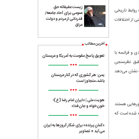
زیست عفیفانه حق
که با توجه به روابط تاریخی
عمومی برای آحاد جامعه/
قدردانی از مردم و دولت
ی از اختلافات
عراق
آخرین مطالب
هده می‌شود. بریتانیا با کاهش ۱۳ درصدی، آلمان با افت ۱۵ درصدی و فرانسه با
تعویق پاسخ مقومت به آمریکا و عربستان
 طبق نظرسنجی
•••
عی که نشان می‌دهد
یمن: هر کشوری که در کنار عربستان
باشد، متجاوز است
•••
هویت ملی | «ایران امام رضا (ع)؛
ی با افت ۲۱ درصدی از جمله کشورهایی هستند
خون‌خواه و جان‌فدا»
صدی در این شاخص مواجه شده است که
•••
«کمانِ پرنده» برای شکار کروزها به ایران
می‌آید + تصاویر