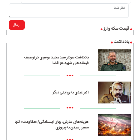
ارسال
قیمت سکه و ارز
یادداشت
یادداشت سردار سید مجید موسوی در توصیف
فرماندهان شهید هوافضا
•••
اکبر عبدی به روایتی دیگر
•••
هزینه‌های سازش، بهای ایستادگی/ «مقاومت» تنها
مسیرِ رسیدن به پیروزی