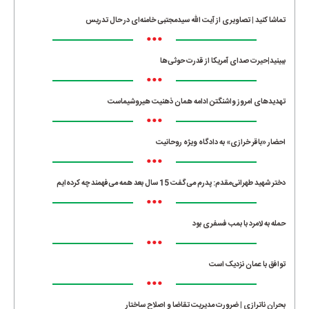
تماشا کنید | تصاویری از آیت الله سیدمجتبی خامنه‌ای در حال تدریس
•••
ببینید|حیرت صدای آمریکا از قدرت حوثی‌ها
•••
تهدیدهای امروز واشنگتن ادامه همان ذهنیت هیروشیماست
•••
احضار «باقر خرازی» به دادگاه ویژه روحانیت
•••
دختر شهید طهرانی‌مقدم: پدرم می‌گفت 15 سال بعد همه می‌فهمند چه کرده‌ایم
•••
حمله به لامرد با بمب فسفری بود
•••
توافق با عمان نزدیک است
•••
بحران ناترازی | ضرورت مدیریت تقاضا و اصلاح ساختار