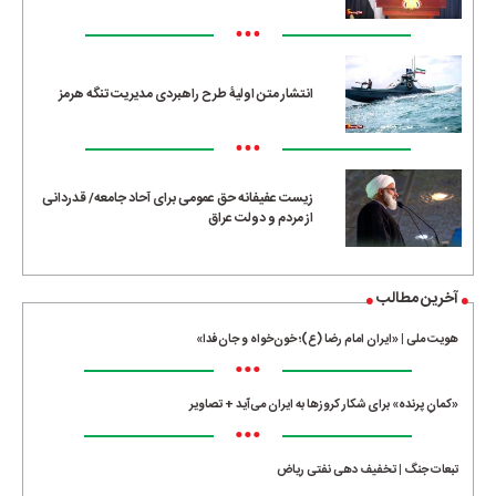
•••
انتشار متن اولیۀ طرح راهبردی مدیریت تنگه هرمز
•••
زیست عفیفانه حق عمومی برای آحاد جامعه/ قدردانی
از مردم و دولت عراق
آخرین مطالب
هویت ملی | «ایران امام رضا (ع)؛ خون‌خواه و جان‌فدا»
•••
«کمانِ پرنده» برای شکار کروزها به ایران می‌آید + تصاویر
•••
تبعات جنگ | تخفیف دهی نفتی ریاض