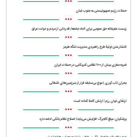
•••
حملات رژیم صهیونیستی به جنوب لبنان
•••
زیست عفیفانه حق عمومی برای آحاد جامعه/ قدردانی از مردم و دولت عراق
•••
انتشار متن اولیۀ طرح راهبردی مدیریت تنگه هرمز
•••
ضربه مغزی بیش از ۷۰۰ نظامی آمریکایی در حملات ایران
•••
بحران تاب آوری | موج بی‌سابقه فرار از سرزمین‌های اشغالی
•••
ارتقای توان رزم | ارتش کاملا آماده است
•••
پزشکیان: مبلغ کالابرگ افزایش می‌یابد/ اصلاح نظام بانکی ادامه دارد
•••