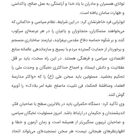
توانای همسران و مادران با یاد خدا و آراستگی به عمل صالح، پاکدامنی
و طهارت سامان یافته است.
ابوترابی فرد خاطرنشان کرد: در این شرایط، نظام سیاسی و حاکمانی که
می‌خواهند ستمکاران، متجاوزان و یاغیان را در هر عرصه‌ای سرکوب
کنند و بر شکوه حماسه دفاع مقدس بیفزایند، نیازمند ساختاری منسجم
و برخوردار از حمایت گسترده مردم با بسیج و سازماندهی عالمانه منابع
اقتصادی، سیاسی و فرهنگی هستند. در این راه سخت، باید بر قلل
عقلانیت و دانش ایستاد و اجماع حداکثری نخبگان و وحدت ملی را
تحکیم بخشید. مسئولین باید سخن علی (ع) را که «واکثر مدارسة
العلماء ومناقشة الحکماء فی تثبیت ماصلح علیه امر بلادک» را آویزه
گوش کنند.
وی تأکید کرد: دستگاه حکمرانی باید در بالاترین سطح با صاحبان فکر،
اندیشمندان و حکیمان در ارتباط باشد. امروز مسئولیت نخبگان سیاسی
و صاحبان تریبون سنگین‌تر از همیشه است و زمان آزمون و خطا و
اظهارنظرهای هیجانی نیست؛ هر سخن نسنجیده‌ای می‌تواند اتحاد