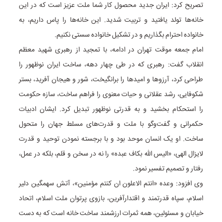
تصریح کرد: ایران جدید محصول کار شما ملت عزیز است که در این
خانه‌ها تولد یافتید و تربیت شدید. این خانه‌ها را پاس داریم، به
خانواده احترام بگذاریم و در تشکیل خانواده سستی نکنیم.
امام جمعه موقت تهران در ادامه، با تمجید از رهبری شهید معظم
انقلاب گفت: رهبری که در طی چهار دهه، ساخت ایران نوظهور را
طراحی کرد، آرزوها و امیدها را برانگیخت، شور و هیجان آفرید، بستر
شکوفایی، رشد عقلانی و حیات معنوی را فراهم ساخت، سازه حکومت
را استحکام بخشید و به قدرتی نوظهور تبدیل کرد. ایشان ادبیات
حکمرانی و گفت‌وگو با ملت و قدرت‌های مسلط جهان را متحول
ساخت. او یک انسان موحد بود و با برجسته نمودن توحید و قدرت
لایزال الهی، «الیس الله بکاف عبده» را نه در سخن و قلم، بلکه در عمل،
رفتار و تصمیم تفسیر نمود.
وی افزود: وعده «انتم الاعلون ان کنتم مؤمنین»، آتش سهمگین دلیر
اسلام، سپاه قدرتمند و اقتدارآفرین، بازوی پرتوان ملت اسلام، اتحاد
خیابان و مسئولین، همه ثمرات ارزشمند ساخت خانه است که به دست