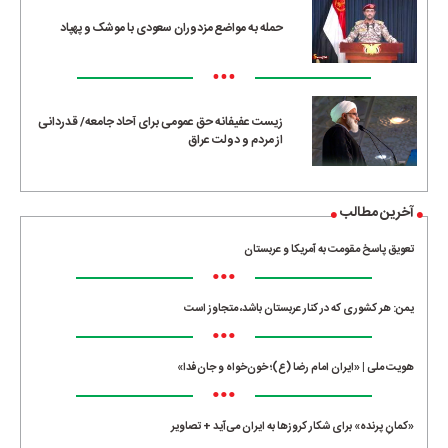
حمله به مواضع مزدوران سعودی با موشک و پهپاد
•••
زیست عفیفانه حق عمومی برای آحاد جامعه/ قدردانی
از مردم و دولت عراق
آخرین مطالب
تعویق پاسخ مقومت به آمریکا و عربستان
•••
یمن: هر کشوری که در کنار عربستان باشد، متجاوز است
•••
هویت ملی | «ایران امام رضا (ع)؛ خون‌خواه و جان‌فدا»
•••
«کمانِ پرنده» برای شکار کروزها به ایران می‌آید + تصاویر