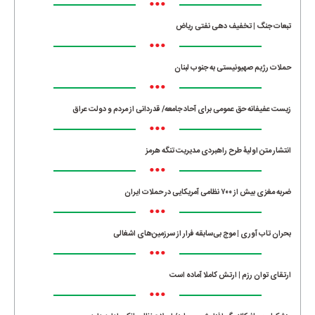
•••
تبعات جنگ | تخفیف دهی نفتی ریاض
•••
حملات رژیم صهیونیستی به جنوب لبنان
•••
زیست عفیفانه حق عمومی برای آحاد جامعه/ قدردانی از مردم و دولت عراق
•••
انتشار متن اولیۀ طرح راهبردی مدیریت تنگه هرمز
•••
ضربه مغزی بیش از ۷۰۰ نظامی آمریکایی در حملات ایران
•••
بحران تاب آوری | موج بی‌سابقه فرار از سرزمین‌های اشغالی
•••
ارتقای توان رزم | ارتش کاملا آماده است
•••