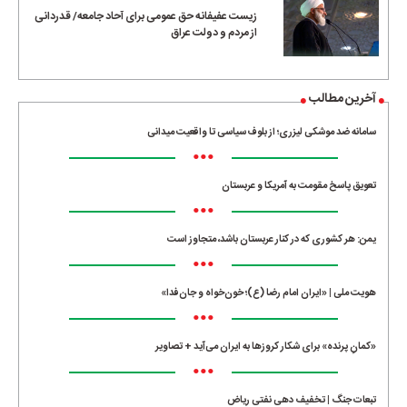
زیست عفیفانه حق عمومی برای آحاد جامعه/ قدردانی
از مردم و دولت عراق
آخرین مطالب
سامانه ضد موشکی لیزری؛ از بلوف سیاسی تا واقعیت میدانی
•••
تعویق پاسخ مقومت به آمریکا و عربستان
•••
یمن: هر کشوری که در کنار عربستان باشد، متجاوز است
•••
هویت ملی | «ایران امام رضا (ع)؛ خون‌خواه و جان‌فدا»
•••
«کمانِ پرنده» برای شکار کروزها به ایران می‌آید + تصاویر
•••
تبعات جنگ | تخفیف دهی نفتی ریاض