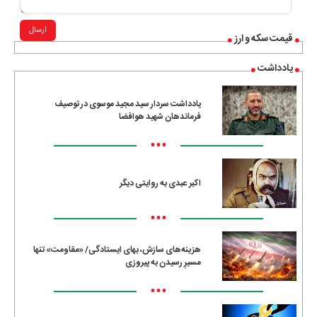
ارسال
قیمت سکه و ارز
یادداشت
یادداشت سردار سید مجید موسوی در توصیف
فرماندهان شهید هوافضا
•••
اکبر عبدی به روایتی دیگر
•••
هزینه‌های سازش، بهای ایستادگی/ «مقاومت» تنها
مسیرِ رسیدن به پیروزی
•••