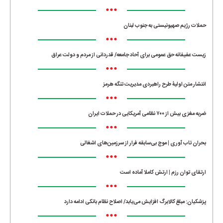
•••
حملات رژیم صهیونیستی به جنوب لبنان
•••
زیست عفیفانه حق عمومی برای آحاد جامعه/ قدردانی از مردم و دولت عراق
•••
انتشار متن اولیۀ طرح راهبردی مدیریت تنگه هرمز
•••
ضربه مغزی بیش از ۷۰۰ نظامی آمریکایی در حملات ایران
•••
بحران تاب آوری | موج بی‌سابقه فرار از سرزمین‌های اشغالی
•••
ارتقای توان رزم | ارتش کاملا آماده است
•••
پزشکیان: مبلغ کالابرگ افزایش می‌یابد/ اصلاح نظام بانکی ادامه دارد
•••