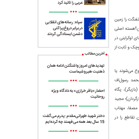
عربی را تائید کرد
•••
تفنگت را زمین
سپاه: رسانه‌های انقلابی
در برابر دروغ‌پراکنی
ن؟هسته اصلی
دشمن ایستادگی کردند
، اعتراض به سقوط هواپیمای اوکراینی در
دی ۱۴۰۴) همچنان همان گروه کوچک و ثابت از
آخرین مطالب
تهدیدهای امروز واشنگتن ادامه همان
وع می‌شوند یا
ذهنیت هیروشیماست
•••
 محمد رسول‌اف
بازیگر)، پگاه
احضار «باقر خرازی» به دادگاه ویژه
روحانیت
رگردان)؛ مجید
•••
 مصفا، مهتاب
دختر شهید طهرانی‌مقدم: پدرم می‌گفت
 تقاطع را در
15 سال بعد همه می‌فهمند چه کرده‌ایم
•••