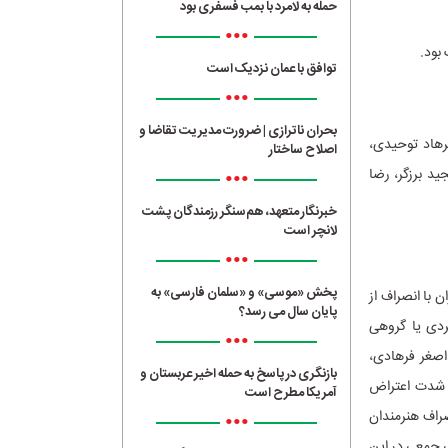
حمله به لامرد با بمب فسفری بود
•••
توافق با عمان نزدیک است
•••
بحران ناترازی | ضرورت مدیریت تقاضا و
رهاد توحیدی،
اصلاح ساختار
•••
ید برزگر، رضا
خبرنگار متعهد، هم‌سنگر رزمندگان پشت
لانچر است
•••
پخش «موسی» و «سلمان فارسی» به
ری از سینماگران با انصراف از
پایان سال می رسد؟
ردی یا گروهی
•••
ان بنی‌اعتماد، اصغر فرهادی،
بازنگری در پاسخ به حمله اخیر عربستان و
ه شدت اعتراض
آمریکا مطرح است
راف هنرمندان
•••
ی جمعی در این