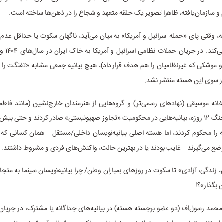
 سازمان‌یافته، ظاهرا تصویر یک حلقه متعهد و شجاع را در ذهن‌ها ساخته است.
، وقتی پای «حمله اسرائیل و آمریکا» به میان می‌آید، ناگهان سکوت یا حداقل عد
موشکی که غیرنظامیان را هم هدف قرار داد)، هیچ بیانیه جمعی مشابه «تفنگت را ز
ز سوی این هسته منتشر نشد.
انه موسیقی (نهادهای رسمی‌تر) و گروه‌هایی از هنرمندان خارج‌نشین (مانند فاطم
ه را محکوم کردند، اما هسته اصلی بیانیه‌نویسان داخلی/مستقل – همان کسانی که
ع می‌گیرند – غایب بودند یا در بهترین حالت، واکنش‌های فردی و مشروط داشتند.
 زندگی، آزادی» تا سکوت در روزهای بمباران وطن/ چرا بیانیه‌نویسان سینما به متجاو
 بگذار»؟!