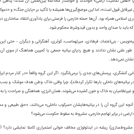
را «نقض تمامیت ارضی» خواندند و خواستار محاکمه بین‌المللی آن شدند؛ پناهی ح
غیرقابل قبول است»، اما این موضع‌گیری‌ها همیشه با تأکید بر «پایان جنگ» و «دموکر
وری اسلامی همراه بود. آن‌ها حمله خارجی را فرصتی برای یادآوری انتقاد ساختاری‌ دیده‌
که باید با صدای واحد و بدون قیدوشرط محکوم شود.
یه‌نویس - بنی‌اعتماد، فرهادی، میرتهماسب، کوثری، آهنگرانی و دیگران – حتی ای
طور علنی نشان ندادند و هیچ ردپای بیانیه جمعی یا کمپین هماهنگ از سوی آن‌ها
شان نمی‌دهد.
ابی کنشگری، پرسش‌های جدی را برمی‌انگیزد. اگر این گروه واقعاً «در کنار مردم ایران
ر بیانیه‌های داخلی بارها تکرار کرده‌اند)، چرا وقتی خاک وطن هدف موشک و بمب ق
و غیرنظامیان به خاک و خون کشیده‌ می‌شوند، همان انرژی، هماهنگی و صراحت را به کا
آنچه این گروه آن را در بیانیه‌هایشان «سرکوب داخلی» می‌دانند، «حق طبیعی و م
ت ارضی در برابر تهاجم خارجی، مشروط به سقوط حکومت می‌شود؟
مشروط‌سازی) ریشه در ایدئولوژی مخالف خوانی استمراری کاملا نمایشی دارد؟ آی