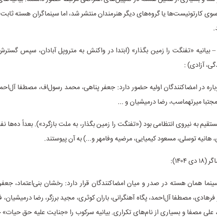
سوی کارتونیست‌ها یا گروه‌های دیگر هنرمندان منتشر شد، اما سینماگران هسته ثابت
.
عتراضات ۱۴۰۱ – بیانیه «تفنگت را زمین بگذار» (ابتدا در واکنش به متروپل آبادان، سپس گست
گی، آزادی) :
ره در امضاکنندگان اولیه حضور دارد: جعفر پناهی، محمد رسول‌اف، مصطفا آل‌احمد
 مجتبا میرتهماسب، رضا درمیشیان و ...
قیم به نیروی انتظامی بود («تفنگت را زمین بگذار، به ملت بازگرد»). بعداً ده‌ها نفر
، هانیه توسلی، مسعود کیمیایی، مرضیه وفامهر و...) به آن پیوستند.
 بیانیه ۱۸۴ سینما همان هسته در صدر و میان امضاکنندگان قرار دارد: رخشان بنی‌اعتماد، جع
فرهادی، مصطفا آل‌احمد، پگاه آهنگرانی، باران کوثری، مجید برزگر، رضا درمیشیان، 
علی مصفا و بسیاری از نام‌های تکراری. بیانیه سرکوب را «جنایت علیه حق حیات» خ