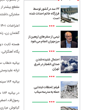
مقطع بیشتر از 
۶۲ سد در کشور توسط
قرارگاه خاتم احداث شده
مشترکی داشتند
است
•••
ا
گفتمان زن، زند
نیمی از سفرهای اربعین از
مرز مهران انجام می‌شود
هسته ثابت دوبا
•••
پگاه آهنگرانی،
احتمال شنیده‌شدن
بیانیه خطاب مست
صدای انفجار در شرق
تهران
ترانه علیدوستی
•••
بیانیه ۱۸۴ سینماگر (۱۸ دی ۱۴۰۴):
فیلم | لحظات ابتدایی
حمله به مدرسه میناب
در
رسول‌اف، اصغر 
•••
کیانوش عیاری، 