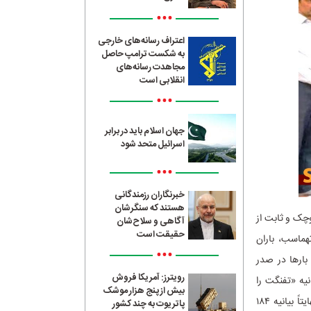
•••
اعتراف رسانه‌های خارجی
به شکست ترامپ حاصل
مجاهدت رسانه‌های
انقلابی است
•••
جهان اسلام باید در برابر
اسرائیل متحد شود
•••
خبرنگاران رزمندگانی
هستند که سنگرشان
از دی ۹۶ تا دی ۱۴۰۴، یک هسته کوچک و ثابت از
آگاهی و سلاح‌شان
حقیقت است
هماسب، باران
•••
بارها در صدر
رویترز: آمریکا فروش
میت اعتراضات، تا بیانیه «تفنگت را
بیش از پنج هزار موشک
زمین بگذار» در پی فاجعه متروپل و اعتراضات سال ۱۴۰۱ با شعار اعتراضی زن، زندگی، آزادی، و نهایتاً بیانیه ۱۸۴
پاتریوت به چند کشور