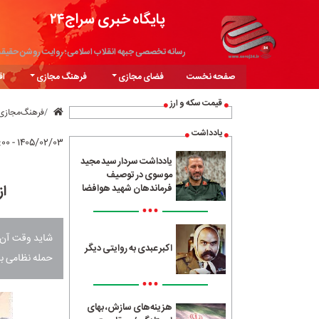
پایگاه خبری سراج۲۴
رسانه تخصصی جبهه انقلاب اسلامی؛ روایت روشن حقیق
صفحه نخست
فضای مجازی
فرهنگ مجازی
اق
قیمت سکه و ارز
فرهنگ‌مجازی
یادداشت
۱۴۰۵/۰۲/۰۳ - ۱۸:۰۰
یادداشت سردار سید مجید
موسوی در توصیف
از
فرماندهان شهید هوافضا
•••
اکبر عبدی به روایتی دیگر
حمله نظامی به
•••
هزینه‌های سازش، بهای