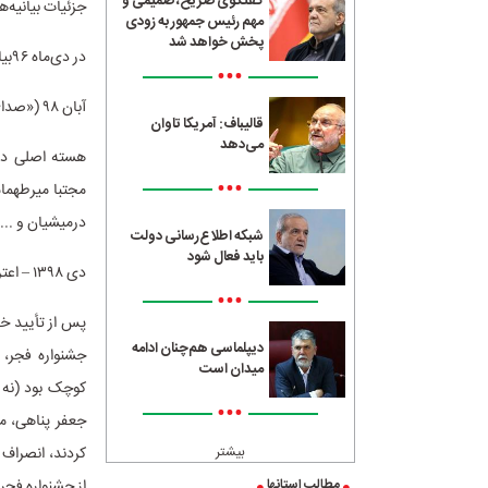
گفتگوی صریح، صمیمی و
جزئیات بیانیه‌ه
مهم رئیس جمهور به زودی
پخش خواهد شد
در دی‌ماه ۹۶بیانیه جمعی بزرگ و مشخص از سینماگران ثبت نشده؛ بیشتر واکنش‌های فردی یا کوچک بود.
•••
آبان ۹۸ («صدای آبان ۹۸»):
قالیباف: آمریکا تاوان
می‌دهد
هسته اصلی دقی
•••
مجتبا میرطهماس
درمیشیان و ...
شبکه اطلاع‌رسانی دولت
باید فعال شود
دی ۱۳۹۸ – اعتراض به سقوط هواپیمای اوکراینی (پرواز PS۷۵۲):
•••
دیپلماسی هم‌چنان ادامه
جشنواره فجر، 
میدان است
•••
جعفر پناهی، م
بیشتر
کردند، انصراف
مطالب استانها
از جشنواره فجر