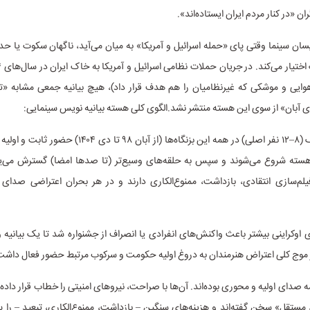
ان «در کنار مردم ایران ایستاده‌اند».
یسان سینما وقتی پای «حمله اسرائیل و آمریکا» به میان می‌آید، ناگهان سکوت یا 
ایی و موشکی که غیرنظامیان را هم هدف قرار داد)، هیچ بیانیه جمعی مشابه «ت
ی آبان» از سوی این هسته منتشر نشد.الگوی کلی هسته بیانیه نویس سینمایی:
این گروه کوچک (۸–۱۲ نفر اصلی) در همه این بزنگاه‌ها (از آبان ۹۸ تا
ن هسته شروع می‌شوند و سپس به حلقه‌های وسیع‌تر (تا صدها امضا) گسترش می‌یابن
لم‌سازی انتقادی، بازداشت، ممنوع‌الکاری دارند و در هر بحران اعتراضی صدای 
اوکراینی بیشتر باعث واکنش‌های انفرادی یا انصراف از جشنواره شد تا یک بیانیه و
موج کلی اعتراض هنرمندان به دروغ اولیه حکومت و سرکوب مرتبط حضور فعال داشت
صدای اولیه و محوری بوده‌اند. آن‌ها با صراحت، نیروهای امنیتی را خطاب قرار داده‌ا
مستقل» سخن گفته‌اند و هزینه‌های سنگین – بازداشت، ممنوع‌الکاری، تبعید – را پذی