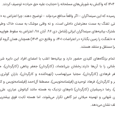
د.
یده که این سینماگران – اگر واقعاً مدافع مردم‌اند – توضیح دهند: چرا اعتراض به «
قتی تفنگ به سمت معترضان داخلی است، و نه وقتی موشک به سمت خاک وط
امضاکنندگان مشترک بیانیه‌های سینماگران ایرانی (شامل دی ۹۶، آبان ۹۸
دی ۱۳۹۸، بیانیه «تفنگت را زمین بگذار» در اعتراضات ۱۴۰۱، و وقایع 
ا مستقل و منتقد هستند.
ام بزنگاه‌های کلیدی حضور دارد و بیانیه‌ها اغلب با امضای افراد این دایره شر
انی را با آن‌ها دارند:رخشان بنی‌اعتماد، (کارگردان) جعفر پناهی (کارگردان)،
ر فرهادی (کارگردان)، مجتبا میرتهماسب (تهیه‌کننده و کارگردان)، باران کوثری (
گر و کارگردان)، فرهاد توحیدی (فیلمنامه‌نویس)، مصطفا آل‌احمد (فیلمنامه‌نویس و کا
ان)، رضا درمیشیان (کارگردان) نام‌های نزدیک به هسته مانند کیانوش عیاری، علی
ون شهابی و تهمینه میلانی نیز گاهی تکرار می‌شوند، اما هسته ثابت فوق بیشترین
لف نشان می‌دهد.