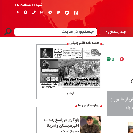
شنبه 17 مرداد 1405
چند رسانه‌ای
هفته نامه الکترونیکی
0
1
ن
آرشیو
شاید وقت آن رسیده که این سینماگران – اگر واقعاً مدافع مردم‌اند – توضیح دهند:چرا با گذشت بیش از ۵۰ روز از
پربازدیدترین ها
ار!».
بازنگری در پاسخ به حمله
اخیر عربستان و آمریکا
مطرح است