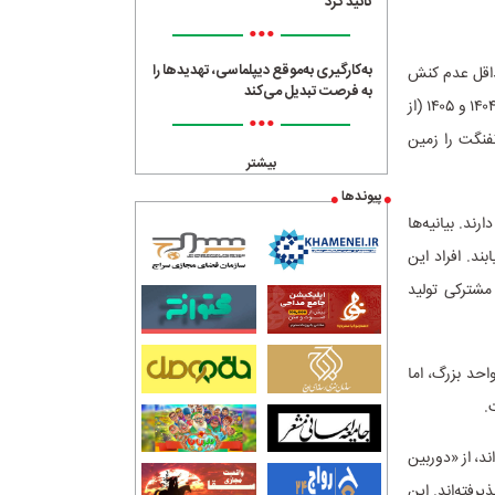
تائید کرد
•••
به‌کارگیری به‌موقع دیپلماسی، تهدیدها را
حداقل عدم کنش
به فرصت تبدیل می‌کند
جمعی و پررنگ اختیار می‌کند. در جریان حملات نظامی اسرائیل و آمریکا به خاک ایران در سال‌های ۱۴۰۴ و ۱۴۰۵ (از
•••
فنگت را زمین
بیشتر
پیوندها
 دی ۱۴۰۴) حضور ثابت و اولیه دارند. بیانیه‌ها
د. افراد این
مشترکی تولید
احد بزرگ، اما
.
ند، از «دوربین
رفته‌اند. این