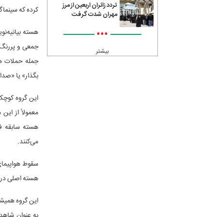
تردد زائران اربعین از مرز
کرده که سینماگر
مهران شدت گرفت
•••
هسته بیانیه‌نو
بیشتر
جمله حملات هو
بگذار» یا «صدا
معمولاً از ای
هسته سابقه فی
می‌کنند.
سقوط هواپیمای 
هسته اصلی در 
این گروه همیشه 
به عنوان شاهد 