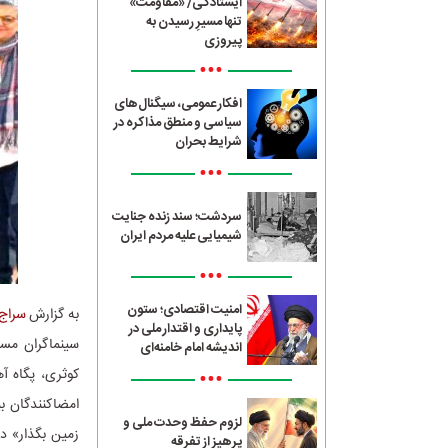
ایستادگی/ «مقاومت»
تنها مسیرِ رسیدن به
پیروزی
•••
افکار عمومی، سیگنال‌های
سیاسی و منطق مذاکره در
شرایط بحران
•••
سردشت؛ سند زنده جنایت
شیمیایی علیه مردم ایران
•••
امنیت اقتصادی؛ ستون
به گزارش
سراج24
پایداری و اقتدار ملی در
سینماگران مست
اندیشه امام خامنه‌ای
•••
کوثری، پگاه آ
لزوم حفظ وحدت ملی و
پرهیز از تفرقه