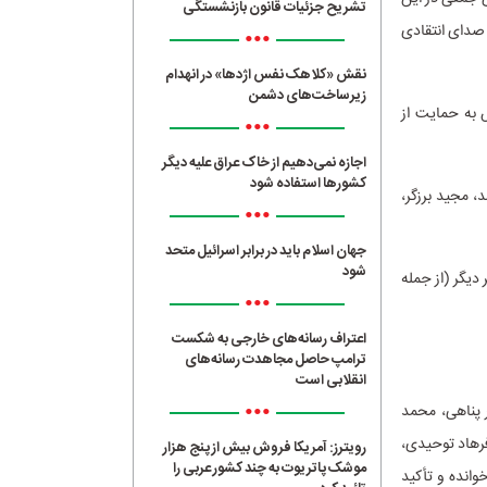
تشریح جزئیات قانون بازنشستگی
 صدای انتقادی
•••
نقش «کلاهک نفس اژدها» در انهدام
زیرساخت‌های دشمن
رش به حمایت از
•••
اجازه نمی‌دهیم از خاک عراق علیه دیگر
کشورها استفاده شود
، مجید برزگر،
•••
جهان اسلام باید در برابر اسرائیل متحد
شود
 دیگر (از جمله
•••
اعتراف رسانه‌های خارجی به شکست
ترامپ حاصل مجاهدت رسانه‌های
انقلابی است
•••
فر پناهی، محمد
فرهاد توحیدی،
رویترز: آمریکا فروش بیش از پنج هزار
موشک پاتریوت به چند کشور عربی را
وانده و تأکید