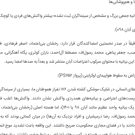
ا و هم‌پوشانی‌ها
قاً در صدر نخستین امضاکنندگان قرار دارد: رخشان بنی‌اعتماد، اصغر فرهادی، ف
ب، جعفر پناهی، محمد رسول‌اف، مصطفا آل‌احمد، باران کوثری، پگاه آهنگرانی، مج
 این بیانیه با محتوای سرکوب اعتراضات آبان منتشر شد و بعداً به صدها امضا رسید.
پس از تأیید خطای انسانی در شلیک موشکی کشته شدن ۱۷۶ نفراز هموطنان ما، بسیا
پست‌های اعتراضی و بیانیه‌های همدردی واکنش نشان دادند. واکنش‌ها اغلب ف
کوچک بود (نه یک بیانیه واحد عظیم مانند آبان ۹۸ یا ۱۴۰۱)، اما هسته اصلی (رخش
حمد رسول‌اف، رضا درمیشیان و افراد نزدیک به آن‌ها) در میان کسانی بودند که ب
 دادند یا در فضای مجازی محکومیت صریح داشتند. این واقعه باعث تشدید موج انص
 شد و بسیاری از همین هسته در کمپین‌های اعتراضی مرتبط حضور داشتند. بیانیه‌ها