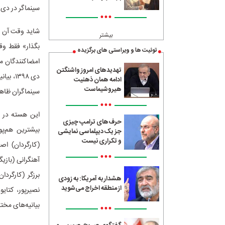
سینماگر در دی ۱۴۰۴ که واکنش به شورش‌های مسلحانه را «جنایت علیه حق حیات» توصیف کردن
•••
شاید وقت آن رس
بیشتر
بگذار» فقط و
توئیت ها و ویراستی های برگزیده
تهدیدهای امروز واشنگتن
ادامه همان ذهنیت
هیروشیماست
سینماگران ظاهر
•••
این هسته در تم
حرف‌های ترامپ چیزی
بیشترین هم‌پوش
جز یک دیپلماسی نمایشی
و تکراری نیست
(کارگردان) اصغ
•••
آهنگرانی (بازی
برزگر (کارگرد
هشدار به آمریکا: به زودی
از منطقه اخراج می‌شوید
نصیرپور، کتای
بیانیه‌های مخت
•••