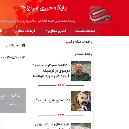
پایگاه خبری سراج۲۴
رسانه تخصصی جبهه انقلاب اسلامی؛ روایت روشن حقیق
صفحه نخست
فضای مجازی
فرهنگ مجازی
اق
قیمت سکه و ارز
بین‌الملل
یادداشت
۱۴۰۵/۰۲/۰۳ - ۱۴:۰۰
یادداشت سردار سید مجید
موسوی در توصیف
فرماندهان شهید هوافضا
•••
به گفته منابع
اکبر عبدی به روایتی دیگر
کرده است.
•••
هزینه‌های سازش، بهای