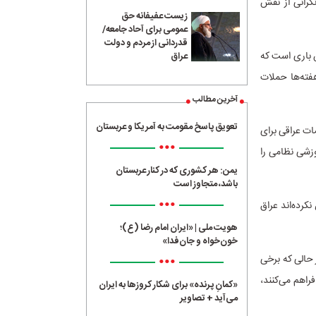
 دلیل نگرانی از نقش
زیست عفیفانه حق
عمومی برای آحاد جامعه/
قدردانی از مردم و دولت
یل علیه ایران در 28 فوریه، این دومین باری است که
عراق
هفته‌ها حملات
آخرین مطالب
تعویق پاسخ مقومت به آمریکا و عربستان
ات عراقی برای
•••
وزشی نظامی را
یمن: هر کشوری که در کنار عربستان
باشد، متجاوز است
•••
کرده‌اند عراق
هویت ملی | «ایران امام رضا (ع)؛
خون‌خواه و جان‌فدا»
•••
 حالی که برخی
راهم می‌کنند،
«کمانِ پرنده» برای شکار کروزها به ایران
می‌آید + تصاویر