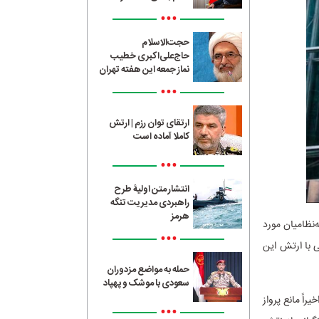
•••
حجت‌الاسلام
حاج‌علی‌اکبری خطیب
نماز جمعه این هفته تهران
•••
ارتقای توان رزم | ارتش
کاملا آماده است
•••
انتشار متن اولیۀ طرح
راهبردی مدیریت تنگه
هرمز
ه‌نظامیان مورد
•••
ی با ارتش این
حمله به مواضع مزدوران
سعودی با موشک و پهپاد
راً مانع پرواز
•••