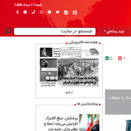
شنبه 17 مرداد 1405
چند رسانه‌ای
هفته نامه الکترونیکی
0
1
آرشیو
داد را متوقف
پربازدیدترین ها
پزشکیان: مبلغ کالابرگ
افزایش می‌یابد/ اصلاح
نظام بانکی ادامه دارد