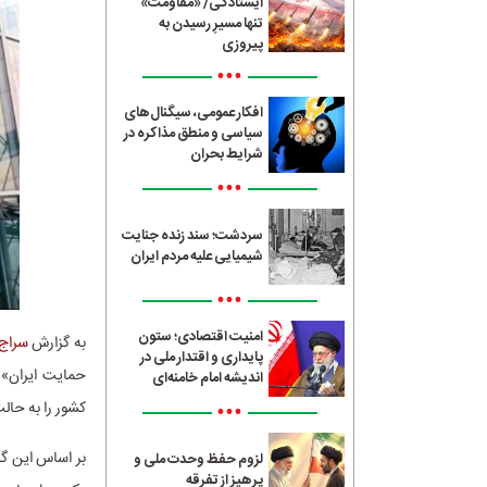
ایستادگی/ «مقاومت»
تنها مسیرِ رسیدن به
پیروزی
•••
افکار عمومی، سیگنال‌های
سیاسی و منطق مذاکره در
شرایط بحران
•••
سردشت؛ سند زنده جنایت
شیمیایی علیه مردم ایران
•••
امنیت اقتصادی؛ ستون
به گزارش
سراج24
پایداری و اقتدار ملی در
حمایت ایران» ا
اندیشه امام خامنه‌ای
•••
کشور را به حال
بر اساس این گزا
لزوم حفظ وحدت ملی و
پرهیز از تفرقه