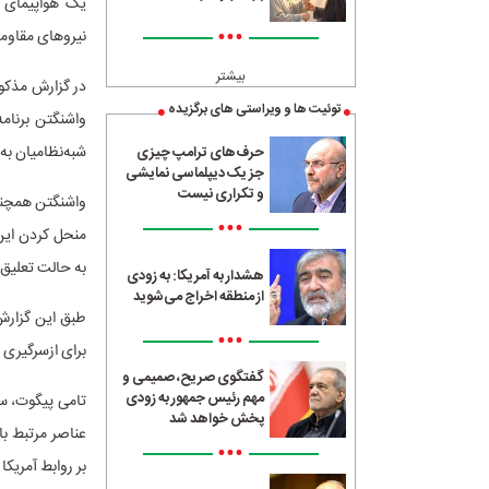
•••
نیروهای مقاومت
بیشتر
توئیت ها و ویراستی های برگزیده
واشنگتن برنامه
شبه‌نظامیان ب
حرف‌های ترامپ چیزی
جز یک دیپلماسی نمایشی
و تکراری نیست
واشنگتن همچنین
•••
منحل کردن این 
به حالت تعلیق 
هشدار به آمریکا: به زودی
از منطقه اخراج می‌شوید
طبق این گزارش،
•••
برای ازسرگیری ا
گفتگوی صریح، صمیمی و
مهم رئیس جمهور به زودی
تامی پیگوت، سخ
پخش خواهد شد
عناصر مرتبط با
•••
بر روابط آمریکا