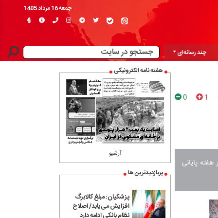
جمعه 16 مرداد 1405
چند رسانه‌ای
هفته نامه الکترونیکی
0
1
آرشیو
 هفته پایانی
پربازدیدترین ها
پزشکیان: مبلغ کالابرگ
افزایش می‌یابد/ اصلاح
نظام بانکی ادامه دارد