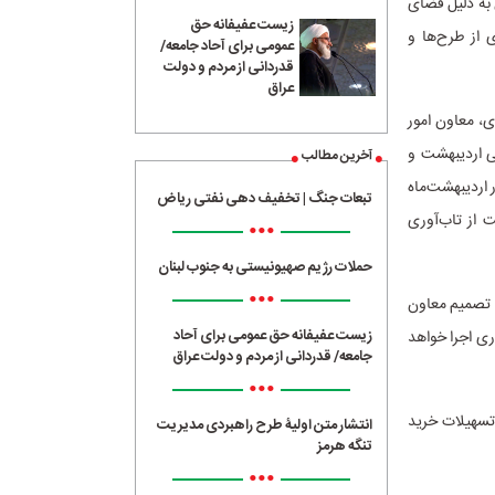
 به دلیل فضای
زیست عفیفانه حق
ی از طرح‌ها و
عمومی برای آحاد جامعه/
قدردانی از مردم و دولت
عراق
، معاون امور
ی اردیبهشت و
آخرین مطالب
نمایشگاه در اردیبهشت‌ماه
تبعات جنگ | تخفیف دهی نفتی ریاض
 از تاب‌آوری
•••
حملات رژیم صهیونیستی به جنوب لبنان
•••
ا تصمیم معاون
زیست عفیفانه حق عمومی برای آحاد
ری اجرا خواهد
جامعه/ قدردانی از مردم و دولت عراق
•••
 تسهیلات خرید
انتشار متن اولیۀ طرح راهبردی مدیریت
تنگه هرمز
•••