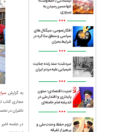
ایستادگی/ «مقاومت»
تنها مسیرِ رسیدن به
پیروزی
•••
افکار عمومی، سیگنال‌های
سیاسی و منطق مذاکره در
شرایط بحران
•••
سردشت؛ سند زنده جنایت
شیمیایی علیه مردم ایران
•••
امنیت اقتصادی؛ ستون
به گزارش
سراج4
پایداری و اقتدار ملی در
اندیشه امام خامنه‌ای
•••
ناشران در نخس
لزوم حفظ وحدت ملی و
پرهیز از تفرقه