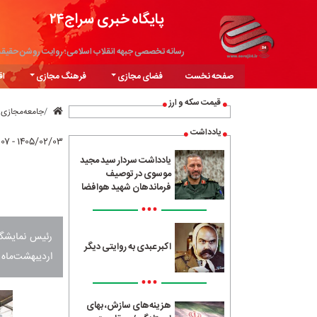
پایگاه خبری سراج۲۴
رسانه تخصصی جبهه انقلاب اسلامی؛ روایت روشن حقیق
صفحه نخست
فضای مجازی
فرهنگ مجازی
اق
قیمت سکه و ارز
جامعه‌مجازی
یادداشت
۱۴۰۵/۰۲/۰۳ - ۱۲:۰۷
یادداشت سردار سید مجید
موسوی در توصیف
فرماندهان شهید هوافضا
•••
رئیس نمایشگاه
اکبر عبدی به روایتی دیگر
اردیبهشت‌ماه ۱۴۰۵ خبر داد.
•••
هزینه‌های سازش، بهای