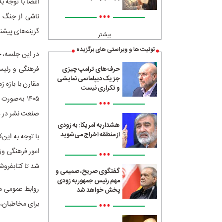
اعضا با توجه ب
•••
ناشی از جنگ تح
گزینه‌های پیشن
بیشتر
توئیت ها و ویراستی های برگزیده
در این جلسه، 
فرهنگی و رئیس
حرف‌های ترامپ چیزی
جز یک دیپلماسی نمایشی
و تکراری نیست
۱۴۰۵ به‌ص
•••
صنعت نشر در دو
هشدار به آمریکا: به زودی
از منطقه اخراج می‌شوید
با توجه به این
امور فرهنگی وز
•••
شد تا کتابفروشی
گفتگوی صریح، صمیمی و
مهم رئیس جمهور به زودی
روابط عمومی مع
پخش خواهد شد
•••
برای مخاطبان، ا