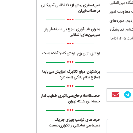
اه بین‌المللی
ضربه مغزی بیش از ۷۰۰ نظامی آمریکایی
در حملات ایران
 معاونت امور
•••
بهمن‌ماه بودیم. دوره‌های
م تا سی‌وششم نمایشگاه
بحران تاب آوری | موج بی‌سابقه فرار از
سرزمین‌های اشغالی
بین‌المللی کتاب تهران در اردیبهشت‌ماه برگزار شد؛ روندی که اکنون با برگزاری هفتمین دوره در اردیبهشت ۱۴۰۵ ادامه
•••
ارتقای توان رزم | ارتش کاملا آماده است
•••
پزشکیان: مبلغ کالابرگ افزایش می‌یابد/
اصلاح نظام بانکی ادامه دارد
•••
حجت‌الاسلام حاج‌علی‌اکبری خطیب نماز
جمعه این هفته تهران
•••
حرف‌های ترامپ چیزی جز یک
دیپلماسی نمایشی و تکراری نیست