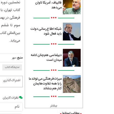
نخستین دوره نم
قالیباف: آمریکا تاوان
می‌دهد
کتاب تهران، ب
•••
شبکه اطلاع‌رسانی دولت
باید فعال شود
می‌یابد.
•••
دیپلماسی هم‌چنان ادامه
منبع:
مهر
میدان است
نمایشگاه کتاب
•••
میراث‌فرهنگی می‌تواند ما
اشتراک گذاری
را با همه تفاوت‌هایمان
کنار هم بنشاند
•••
نظرات کاربران
بیشتر
مطالب استانها