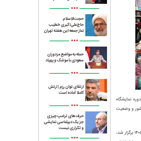
•••
حجت‌الاسلام
حاج‌علی‌اکبری خطیب
نماز جمعه این هفته تهران
•••
حمله به مواضع مزدوران
سعودی با موشک و پهپاد
•••
ارتقای توان رزم | ارتش
کاملا آماده است
وره نمایشگاه
•••
بررسی شرایط کشور و وضعیت
حرف‌های ترامپ چیزی
جز یک دیپلماسی نمایشی
و تکراری نیست
در جلسه اخیر شورای سیاست‌گذاری نمایشگاه کتاب که هفته گذشته و برای نخستین‌بار در سال ۱۴۰۵ برگزار شد،
•••