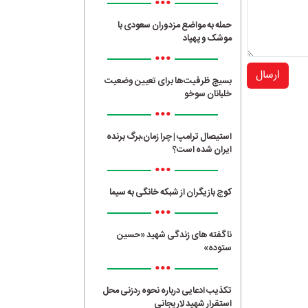
•••
حمله به مواضع مزدوران سعودی با
موشک و پهپاد
•••
ارسال
بسیج ظرفیت‌ها برای تعیین وضعیت
خلبانان سوخو
•••
استیصال ترامپ | چرا زمان،برگ برنده
ایران شده است؟
•••
کوچ بازیگران از شبکه خانگی به سیما
•••
ناگفته های زندگی شهید «حسین
ستوده»
•••
تکذیب ادعایی درباره نحوه ردزنی محل
استقرار شهید لاریجانی