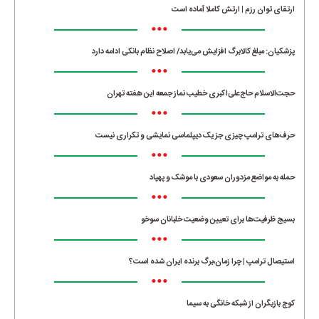
ارتقای توان رزم | ارتش کاملا آماده است
•••
پزشکیان: مبلغ کالابرگ افزایش می‌یابد/ اصلاح نظام بانکی ادامه دارد
•••
حجت‌الاسلام حاج‌علی‌اکبری خطیب نماز جمعه این هفته تهران
•••
حرف‌های ترامپ چیزی جز یک دیپلماسی نمایشی و تکراری نیست
•••
حمله به مواضع مزدوران سعودی با موشک و پهپاد
•••
بسیج ظرفیت‌ها برای تعیین وضعیت خلبانان سوخو
•••
استیصال ترامپ | چرا زمان،برگ برنده ایران شده است؟
•••
کوچ بازیگران از شبکه خانگی به سیما