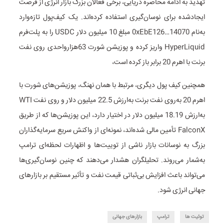
تهدید به ادامه محاصره دریایی، برخی فعالان بزرگ بازار انرژی از فرصت
ایجادشده برای نوسان‌گیری استفاده کرده‌اند. یک کیف‌پول تازه‌وارد
به‌نام 0xEbE126…14070 مبلغ 10 میلیون دلار USDC را به پلت‌فرم
HyperLiquid واریز کرده و پوزیشن شورت 63هزارواحدی روی نفت
برنت با اهرم 20 برابر باز کرده است،
همچنین کیف پول دیگری، مرتبط با همان نهنگ، پوزیشن‌های شورت با
اهرم 20 به‌روی نفت برنت به‌ارزش 22.5 میلیون دلار و روی نفت WTI
به‌ارزش 18.19 میلیون دلار در اختیار دارد، این پوزیشن‌ها که از طریق
FalconX تأمین مالی شده‌اند، نمونه‌ای از واکنش سریع سرمایه‌گذاران
بزرگ به نوسانات بازار ناشی از توییت‌ها و اظهارات لحظه‌ای ترامپ
به‌شمار می‌روند. تحلیلگران هشدار می‌دهند که چنین نوسان‌گیری‌ها
می‌تواند باعث افزایش بی‌ثباتی قیمت نفت و تأثیر مستقیم بر بازارهای
جهانی انرژی شود.
توئیت ها
ترامپ
بازارهای جهانی