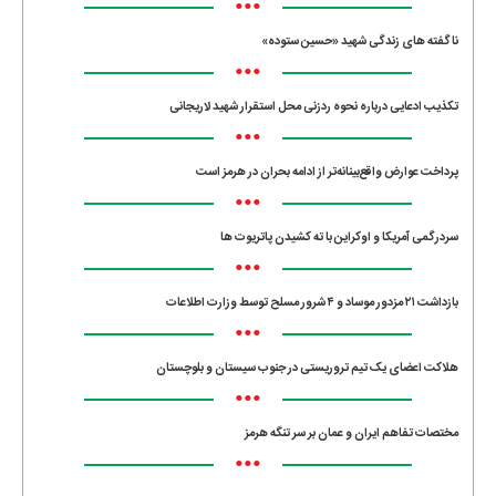
•••
ناگفته های زندگی شهید «حسین ستوده»
•••
تکذیب ادعایی درباره نحوه ردزنی محل استقرار شهید لاریجانی
•••
پرداخت عوارض واقع‌بینانه‌تر از ادامه بحران در هرمز است
•••
سردرگمی آمریکا و اوکراین با ته کشیدن پاتریوت ها
•••
بازداشت ۲۱ مزدور موساد و ۴ شرور مسلح توسط وزارت اطلاعات
•••
هلاکت اعضای یک تیم تروریستی در جنوب سیستان و بلوچستان
•••
مختصات تفاهم ایران و عمان بر سر تنگه هرمز
•••