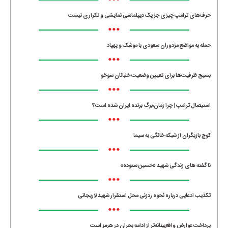
•••
حرف‌های ترامپ چیزی جز یک دیپلماسی نمایشی و تکراری نیست
•••
حمله به مواضع مزدوران سعودی با موشک و پهپاد
•••
بسیج ظرفیت‌ها برای تعیین وضعیت خلبانان سوخو
•••
استیصال ترامپ | چرا زمان،برگ برنده ایران شده است؟
•••
کوچ بازیگران از شبکه خانگی به سیما
•••
ناگفته های زندگی شهید «حسین ستوده»
•••
تکذیب ادعایی درباره نحوه ردزنی محل استقرار شهید لاریجانی
•••
پرداخت عوارض واقع‌بینانه‌تر از ادامه بحران در هرمز است