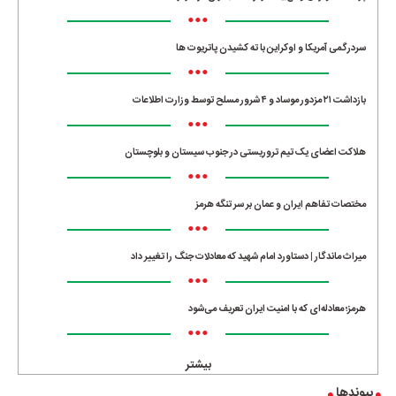
•••
سردرگمی آمریکا و اوکراین با ته کشیدن پاتریوت ها
•••
بازداشت ۲۱ مزدور موساد و ۴ شرور مسلح توسط وزارت اطلاعات
•••
هلاکت اعضای یک تیم تروریستی در جنوب سیستان و بلوچستان
•••
مختصات تفاهم ایران و عمان بر سر تنگه هرمز
•••
میراث ماندگار | دستاورد امام شهید که معادلات جنگ را تغییر داد
•••
هرمز؛ معادله‌ای که با امنیت ایران تعریف می‌شود
•••
بیشتر
پیوندها