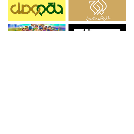
تمامی حقوق نشر مطالب و حق کپی رایت برای وب سایت سراج 24 محفوظ است و هرگونه
کپی برداری پیگرد قانونی دارد.
info [@] seraj24.ir