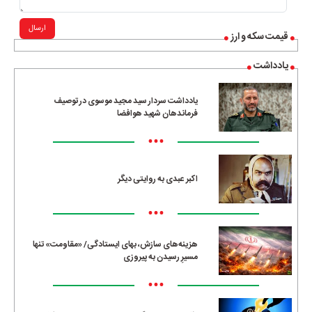
ارسال
قیمت سکه و ارز
یادداشت
یادداشت سردار سید مجید موسوی در توصیف
فرماندهان شهید هوافضا
•••
اکبر عبدی به روایتی دیگر
•••
هزینه‌های سازش، بهای ایستادگی/ «مقاومت» تنها
مسیرِ رسیدن به پیروزی
•••