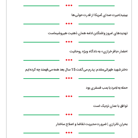
•••
ببینید|حیرت صدای آمریکا از قدرت حوثی‌ها
•••
تهدیدهای امروز واشنگتن ادامه همان ذهنیت هیروشیماست
•••
احضار «باقر خرازی» به دادگاه ویژه روحانیت
•••
دختر شهید طهرانی‌مقدم: پدرم می‌گفت 15 سال بعد همه می‌فهمند چه کرده‌ایم
•••
حمله به لامرد با بمب فسفری بود
•••
توافق با عمان نزدیک است
•••
بحران ناترازی | ضرورت مدیریت تقاضا و اصلاح ساختار
•••