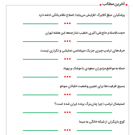
آخرین مطالب
پزشکیان: مبلغ کالابرگ افزایش می‌یابد/ اصلاح نظام بانکی ادامه دارد
•••
حجت‌الاسلام حاج‌علی‌اکبری خطیب نماز جمعه این هفته تهران
•••
حرف‌های ترامپ چیزی جز یک دیپلماسی نمایشی و تکراری نیست
•••
حمله به مواضع مزدوران سعودی با موشک و پهپاد
•••
بسیج ظرفیت‌ها برای تعیین وضعیت خلبانان سوخو
•••
استیصال ترامپ | چرا زمان،برگ برنده ایران شده است؟
•••
کوچ بازیگران از شبکه خانگی به سیما
•••