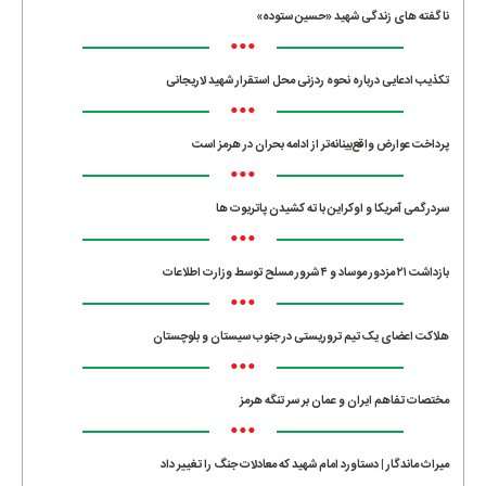
ناگفته های زندگی شهید «حسین ستوده»
•••
تکذیب ادعایی درباره نحوه ردزنی محل استقرار شهید لاریجانی
•••
پرداخت عوارض واقع‌بینانه‌تر از ادامه بحران در هرمز است
•••
سردرگمی آمریکا و اوکراین با ته کشیدن پاتریوت ها
•••
بازداشت ۲۱ مزدور موساد و ۴ شرور مسلح توسط وزارت اطلاعات
•••
هلاکت اعضای یک تیم تروریستی در جنوب سیستان و بلوچستان
•••
مختصات تفاهم ایران و عمان بر سر تنگه هرمز
•••
میراث ماندگار | دستاورد امام شهید که معادلات جنگ را تغییر داد