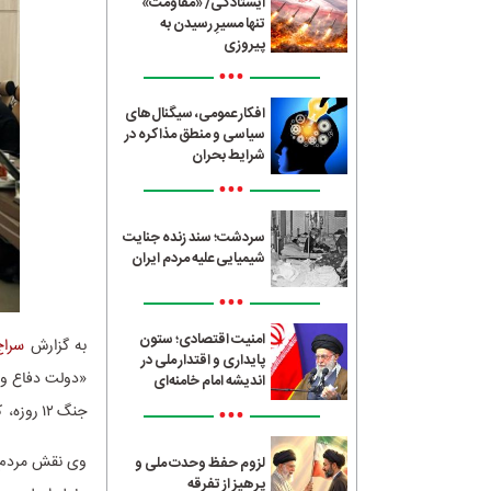
ایستادگی/ «مقاومت»
تنها مسیرِ رسیدن به
پیروزی
•••
افکار عمومی، سیگنال‌های
سیاسی و منطق مذاکره در
شرایط بحران
•••
سردشت؛ سند زنده جنایت
شیمیایی علیه مردم ایران
•••
امنیت اقتصادی؛ ستون
به گزارش
سراج4
پایداری و اقتدار ملی در
«دولت دفاع و س
اندیشه امام خامنه‌ای
•••
جنگ ۱۲ روزه، کودتای طراحی‌شده دشمن در دی‌ماه و جنگ ۴۰ روزه.
وی نقش مردم را
لزوم حفظ وحدت ملی و
پرهیز از تفرقه