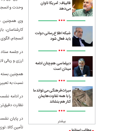
قالیباف: آمریکا تاوان
وحدت و انسجام 
می‌دهد
•••
وی همچنین در
کارشناسان، با
شبکه اطلاع‌رسانی دولت
انسجام، الگوی 
باید فعال شود
•••
در جلسه ستاد ت
ارزی و ریالی ل
دیپلماسی هم‌چنان ادامه
میدان است
همچنین بسته ح
•••
نسبت به تعیین
میراث‌فرهنگی می‌تواند ما
در ادامه نشست
را با همه تفاوت‌هایمان
کنار هم بنشاند
نظارت دقیق‌تری 
•••
در پایان نشست
بیشتر
تأمین کالا، توز
مطالب استانها