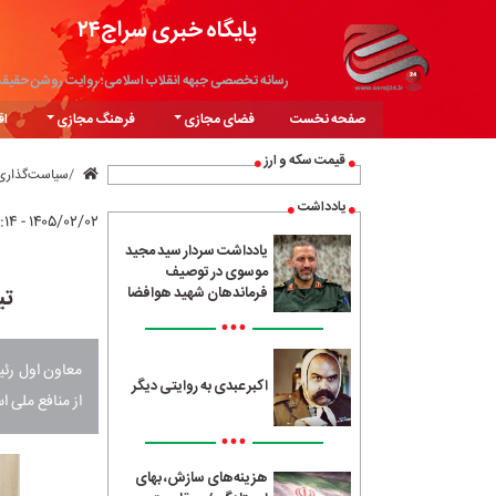
پایگاه خبری سراج۲۴
رسانه تخصصی جبهه انقلاب اسلامی؛ روایت روشن حقیق
صفحه نخست
فضای مجازی
فرهنگ مجازی
اق
قیمت سکه و ارز
سیاست‌گذاری
یادداشت
۱۴۰۵/۰۲/۰۲ - ۱۶:۱۴
یادداشت سردار سید مجید
موسوی در توصیف
تی
فرماندهان شهید هوافضا
•••
معاون اول رئیس
اکبر عبدی به روایتی دیگر
از منافع ملی 
•••
هزینه‌های سازش، بهای