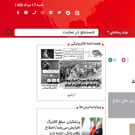
شنبه 17 مرداد 1405
چند رسانه‌ای
هفته نامه الکترونیکی
0
1
د
آرشیو
ر در حال دفاع
پربازدیدترین ها
پزشکیان: مبلغ کالابرگ
افزایش می‌یابد/ اصلاح
نظام بانکی ادامه دارد