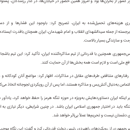
 کشور از بحران‌ها بود و امروز همین حضور در خیابان‌ها، در کنار رزمندگان، پشتوان
ری هزینه‌های تحمیل‌شده به ایران، تصریح کرد: باوجود این فشارها و از د
سته از جمله سیدالشهدای انقلاب و امام شهیدمان، ایران همچنان باقدرت ایستاده
مت و سازندگی بسیار بالاست.
‌جمهوری همچنین با قدردانی از تیم مذاکره‌کننده ایران، تأکید کرد: این تیم باشجا
افع ملی است و لازم است همه بخش‌ها از آن حمایت کنند.
 رفتارهای متناقض طرف‌های مقابل در مذاکرات، اظهار کرد: مواضع آنان کودکانه و 
التماس به‌دنبال آتش‌بس و مذاکره هستند، اما پس از آن رویکردی لجوجانه اتخاذ می‌کن
بر اینکه ایران دستاوردهایش به‌ویژه در حوزه تنگه هرمز را حفظ خواهد کرد، یادآور
نگه باید در اختیار جمهوری اسلامی ایران باشد. در چنین شرایطی، دیگر نیازی به ان
ی دشمنان نیست و تحریم‌ها عملاً بی‌اثر خواهد شد.
س‌جمهوری از رویکردهای راهبردی رئیس‌ دولت قدردانی کرد و گفت: این نگاه موجب