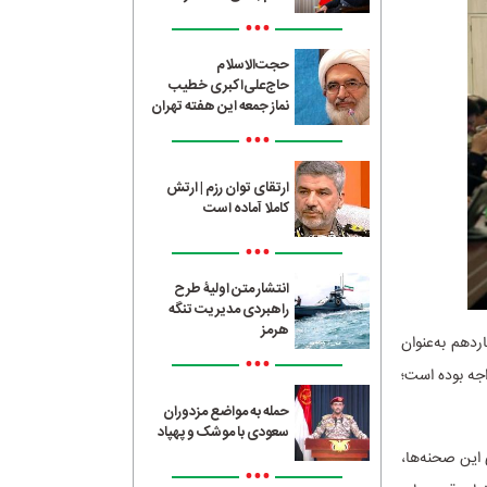
•••
حجت‌الاسلام
حاج‌علی‌اکبری خطیب
نماز جمعه این هفته تهران
•••
ارتقای توان رزم | ارتش
کاملا آماده است
•••
انتشار متن اولیۀ طرح
راهبردی مدیریت تنگه
هرمز
دهم به‌عنوان
•••
اجه بوده است؛
حمله به مواضع مزدوران
سعودی با موشک و پهپاد
 این صحنه‌ها،
•••