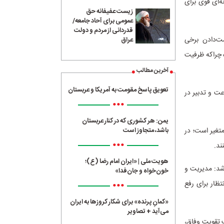
ه‌ای قوی برای
زیست عفیفانه حق
عمومی برای آحاد جامعه/
قدردانی از مردم و دولت
ست‌دادن برخی
عراق
 چراکه ظرفیت
آخرین مطالب
تعویق پاسخ مقومت به آمریکا و عربستان
عت و تدبیر در
•••
یمن: هر کشوری که در کنار عربستان
متغیر است؛ در
باشد، متجاوز است
•••
ند.
هویت ملی | «ایران امام رضا (ع)؛
 شد: مدیریت و
خون‌خواه و جان‌فدا»
•••
تظار برای رفع
«کمانِ پرنده» برای شکار کروزها به ایران
می‌آید + تصاویر
 تقویت وفاق،