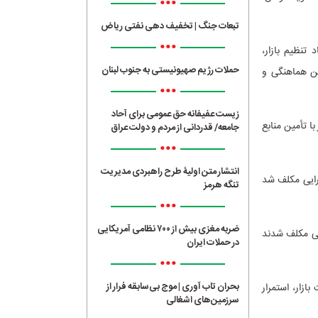
•••
تبعات جنگ | تخفیف دهی نفتی ریاض
•••
نظیم بازار،
حملات رژیم صهیونیستی به جنوب لبنان
ین هماهنگی و
•••
زیست عفیفانه حق عمومی برای آحاد
ا تأمین منابع
جامعه/ قدردانی از مردم و دولت عراق
•••
انتشار متن اولیۀ طرح راهبردی مدیریت
رایی مکلف شد
تنگه هرمز
•••
ضربه مغزی بیش از ۷۰۰ نظامی آمریکایی
تی مکلف شدند
در حملات ایران
•••
بحران تاب آوری | موج بی‌سابقه فرار از
زار، استمرار
سرزمین‌های اشغالی