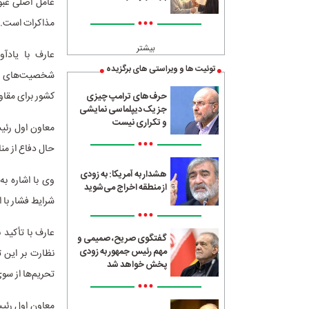
عامل اصلی عبور
•••
مذاکرات است.
بیشتر
عارف با یادآو
توئیت ها و ویراستی های برگزیده
شخصیت‌های برج
کشور برای مقاو
حرف‌های ترامپ چیزی
جز یک دیپلماسی نمایشی
و تکراری نیست
معاون اول رئیس
•••
حال دفاع از من
هشدار به آمریکا: به زودی
وی با اشاره به
از منطقه اخراج می‌شوید
شرایط فشار با 
•••
عارف با تأکید 
گفتگوی صریح، صمیمی و
مهم رئیس جمهور به زودی
نظارت بر این ت
پخش خواهد شد
تحریم‌ها از سو
•••
معاون اول رئی