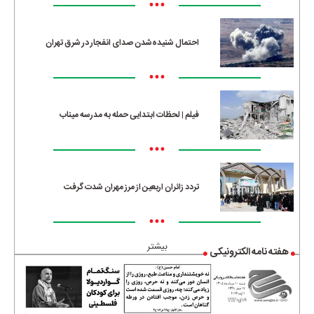
•••
احتمال شنیده‌شدن صدای انفجار در شرق تهران
•••
فیلم | لحظات ابتدایی حمله به مدرسه میناب
•••
تردد زائران اربعین از مرز مهران شدت گرفت
•••
بیشتر
هفته نامه الکترونیکی