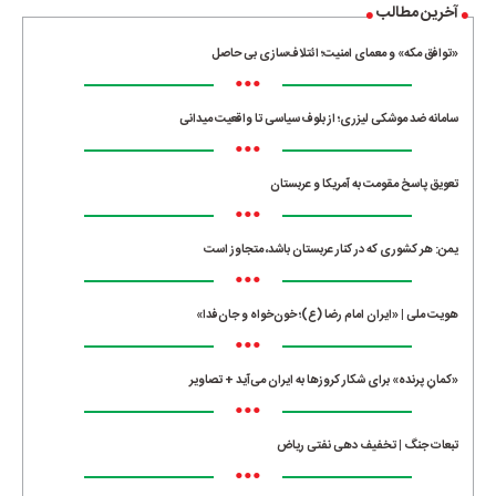
آخرین مطالب
«توافق مکه» و معمای امنیت؛ ائتلاف‌سازی بی حاصل
•••
سامانه ضد موشکی لیزری؛ از بلوف سیاسی تا واقعیت میدانی
•••
تعویق پاسخ مقومت به آمریکا و عربستان
•••
یمن: هر کشوری که در کنار عربستان باشد، متجاوز است
•••
هویت ملی | «ایران امام رضا (ع)؛ خون‌خواه و جان‌فدا»
•••
«کمانِ پرنده» برای شکار کروزها به ایران می‌آید + تصاویر
•••
تبعات جنگ | تخفیف دهی نفتی ریاض
•••