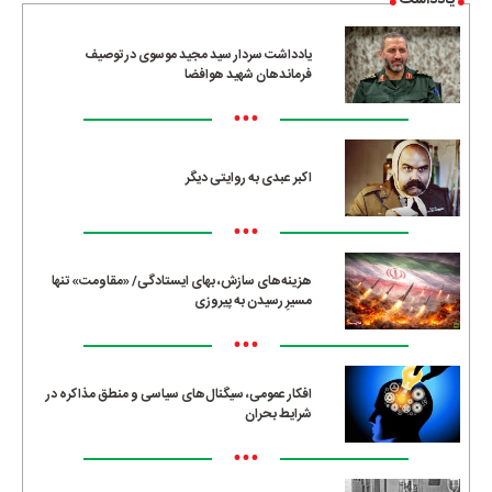
یادداشت سردار سید مجید موسوی در توصیف
فرماندهان شهید هوافضا
•••
اکبر عبدی به روایتی دیگر
•••
هزینه‌های سازش، بهای ایستادگی/ «مقاومت» تنها
مسیرِ رسیدن به پیروزی
•••
افکار عمومی، سیگنال‌های سیاسی و منطق مذاکره در
شرایط بحران
•••