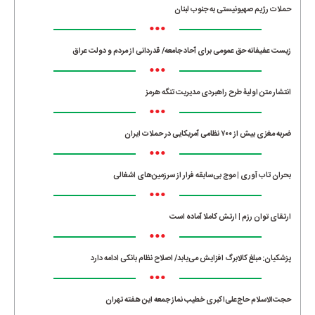
حملات رژیم صهیونیستی به جنوب لبنان
•••
زیست عفیفانه حق عمومی برای آحاد جامعه/ قدردانی از مردم و دولت عراق
•••
انتشار متن اولیۀ طرح راهبردی مدیریت تنگه هرمز
•••
ضربه مغزی بیش از ۷۰۰ نظامی آمریکایی در حملات ایران
•••
بحران تاب آوری | موج بی‌سابقه فرار از سرزمین‌های اشغالی
•••
ارتقای توان رزم | ارتش کاملا آماده است
•••
پزشکیان: مبلغ کالابرگ افزایش می‌یابد/ اصلاح نظام بانکی ادامه دارد
•••
حجت‌الاسلام حاج‌علی‌اکبری خطیب نماز جمعه این هفته تهران