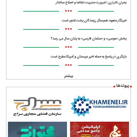
بحران ناترازی | ضرورت مدیریت تقاضا و اصلاح ساختار
•••
خبرنگار متعهد، هم‌سنگر رزمندگان پشت لانچر است
•••
پخش «موسی» و «سلمان فارسی» به پایان سال می رسد؟
•••
بازنگری در پاسخ به حمله اخیر عربستان و آمریکا مطرح است
•••
بیشتر
پیوندها