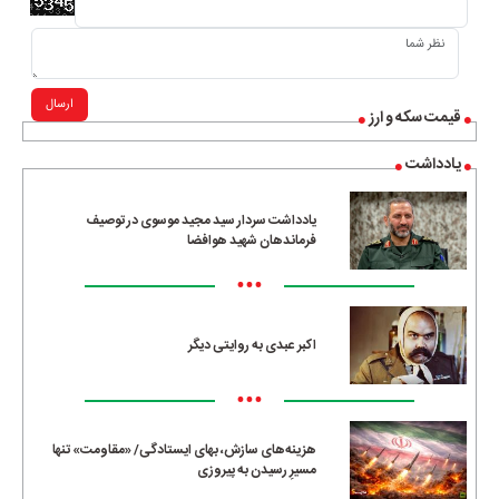
ارسال
قیمت سکه و ارز
یادداشت
یادداشت سردار سید مجید موسوی در توصیف
فرماندهان شهید هوافضا
•••
اکبر عبدی به روایتی دیگر
•••
هزینه‌های سازش، بهای ایستادگی/ «مقاومت» تنها
مسیرِ رسیدن به پیروزی