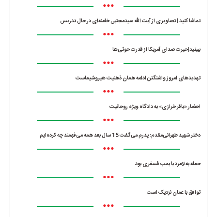
•••
تماشا کنید | تصاویری از آیت الله سیدمجتبی خامنه‌ای در حال تدریس
•••
ببینید|حیرت صدای آمریکا از قدرت حوثی‌ها
•••
تهدیدهای امروز واشنگتن ادامه همان ذهنیت هیروشیماست
•••
احضار «باقر خرازی» به دادگاه ویژه روحانیت
•••
دختر شهید طهرانی‌مقدم: پدرم می‌گفت 15 سال بعد همه می‌فهمند چه کرده‌ایم
•••
حمله به لامرد با بمب فسفری بود
•••
توافق با عمان نزدیک است
•••