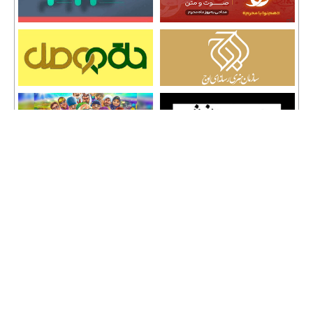
تمامی حقوق نشر مطالب و حق کپی رایت برای وب سایت سراج 24 محفوظ است و هرگونه