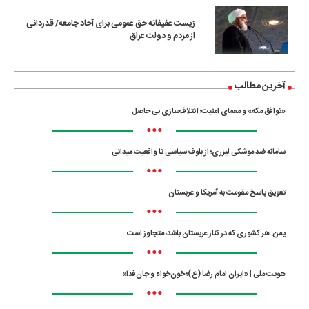
زیست عفیفانه حق عمومی برای آحاد جامعه/ قدردانی
از مردم و دولت عراق
آخرین مطالب
«توافق مکه» و معمای امنیت؛ ائتلاف‌سازی بی حاصل
•••
سامانه ضد موشکی لیزری؛ از بلوف سیاسی تا واقعیت میدانی
•••
تعویق پاسخ مقومت به آمریکا و عربستان
•••
یمن: هر کشوری که در کنار عربستان باشد، متجاوز است
•••
هویت ملی | «ایران امام رضا (ع)؛ خون‌خواه و جان‌فدا»
•••