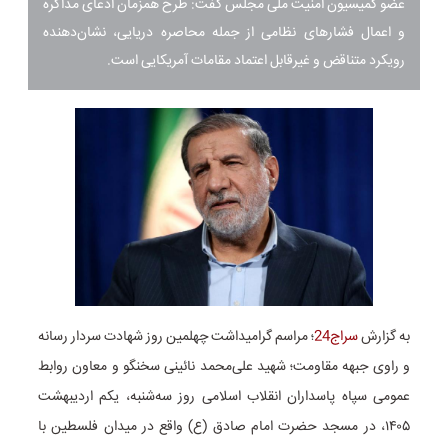
عضو کمیسیون امنیت ملی مجلس گفت: طرح همزمان ادعای مذاکره
و اعمال فشارهای نظامی از جمله محاصره دریایی، نشان‌دهنده
رویکرد متناقض و غیرقابل اعتماد مقامات آمریکایی است.
به گزارش
سراج24
؛ مراسم گرامیداشت چهلمین روز شهادت سردار رسانه
و راوی جبهه مقاومت؛ شهید علی‌محمد نائینی سخنگو و معاون روابط
عمومی سپاه پاسداران انقلاب اسلامی روز سه‌شنبه، یکم اردیبهشت
۱۴۰۵، در مسجد حضرت امام صادق (ع) واقع در میدان فلسطین با