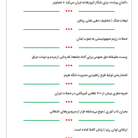
«کمانِ پرنده» برای شکار کروزها به ایران می‌آید + تصاویر
•••
تبعات جنگ | تخفیف دهی نفتی ریاض
•••
حملات رژیم صهیونیستی به جنوب لبنان
•••
زیست عفیفانه حق عمومی برای آحاد جامعه/ قدردانی از مردم و دولت عراق
•••
انتشار متن اولیۀ طرح راهبردی مدیریت تنگه هرمز
•••
ضربه مغزی بیش از ۷۰۰ نظامی آمریکایی در حملات ایران
•••
بحران تاب آوری | موج بی‌سابقه فرار از سرزمین‌های اشغالی
•••
ارتقای توان رزم | ارتش کاملا آماده است