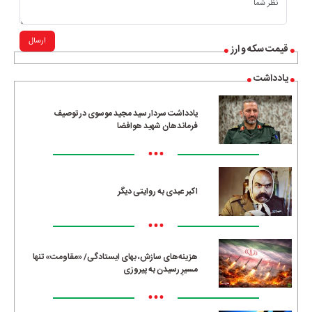
ارسال
قیمت سکه و ارز
یادداشت
یادداشت سردار سید مجید موسوی در توصیف
فرماندهان شهید هوافضا
•••
اکبر عبدی به روایتی دیگر
•••
هزینه‌های سازش، بهای ایستادگی/ «مقاومت» تنها
مسیرِ رسیدن به پیروزی
•••