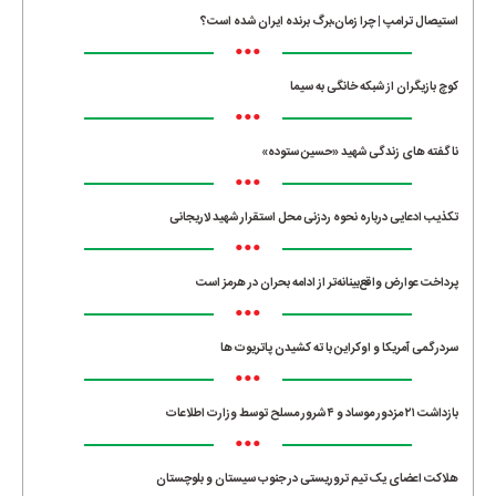
استیصال ترامپ | چرا زمان،برگ برنده ایران شده است؟
•••
کوچ بازیگران از شبکه خانگی به سیما
•••
ناگفته های زندگی شهید «حسین ستوده»
•••
تکذیب ادعایی درباره نحوه ردزنی محل استقرار شهید لاریجانی
•••
پرداخت عوارض واقع‌بینانه‌تر از ادامه بحران در هرمز است
•••
سردرگمی آمریکا و اوکراین با ته کشیدن پاتریوت ها
•••
بازداشت ۲۱ مزدور موساد و ۴ شرور مسلح توسط وزارت اطلاعات
•••
هلاکت اعضای یک تیم تروریستی در جنوب سیستان و بلوچستان