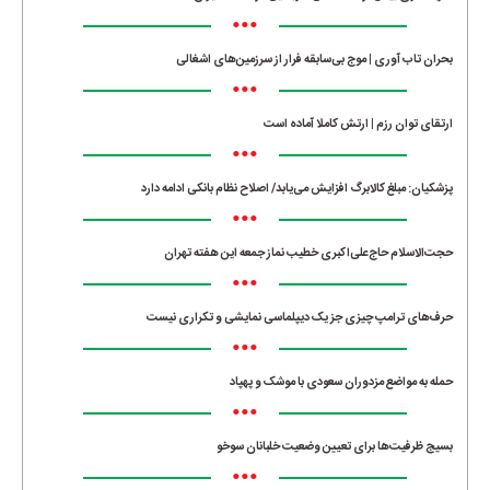
•••
بحران تاب آوری | موج بی‌سابقه فرار از سرزمین‌های اشغالی
•••
ارتقای توان رزم | ارتش کاملا آماده است
•••
پزشکیان: مبلغ کالابرگ افزایش می‌یابد/ اصلاح نظام بانکی ادامه دارد
•••
حجت‌الاسلام حاج‌علی‌اکبری خطیب نماز جمعه این هفته تهران
•••
حرف‌های ترامپ چیزی جز یک دیپلماسی نمایشی و تکراری نیست
•••
حمله به مواضع مزدوران سعودی با موشک و پهپاد
•••
بسیج ظرفیت‌ها برای تعیین وضعیت خلبانان سوخو
•••