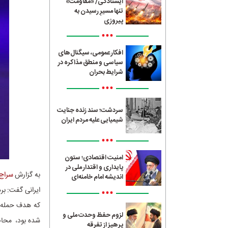
ایستادگی/ «مقاومت»
تنها مسیرِ رسیدن به
پیروزی
•••
افکار عمومی، سیگنال‌های
سیاسی و منطق مذاکره در
شرایط بحران
•••
سردشت؛ سند زنده جنایت
شیمیایی علیه مردم ایران
•••
امنیت اقتصادی؛ ستون
پایداری و اقتدار ملی در
به گزارش
سراج24
اندیشه امام خامنه‌ای
ایرانی گفت: بر
•••
که هدف حمله و
لزوم حفظ وحدت ملی و
شده بود، محاصر
پرهیز از تفرقه