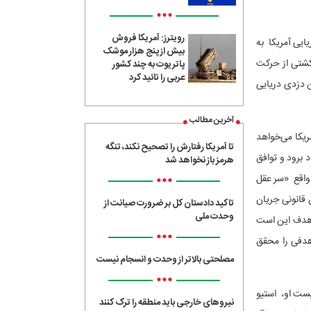
•••
رویترز: آمریکا فروش
ایی آمریکا به
بیش از پنج هزار موشک
 کشتی از حرکت
پاتریوت به چند کشور
عربی را تائید کرد
ن دزدی دریایی
آخرین مطالب
ریکا می‌خواهد
تا آمریکا رفتارش را تصحیح نکند، تنگه
د برود و توافق
هرمز باز نخواهد شد
•••
واقع «سر عقل
قانونی جریان‌
تاکید دادستان کل بر ضرورت صیانت از
وحدت ملی
، هدف این است
•••
 هدفی را محقق
مصلحتی بالاتر از وحدت و انسجام نیست
•••
یست او، استیو
نیروهای خارجی باید منطقه را ترک کنند