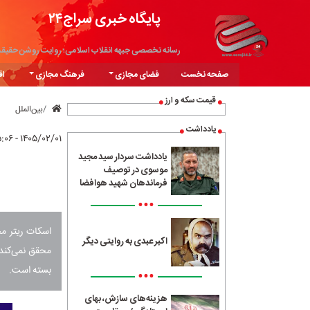
پایگاه خبری سراج۲۴
رسانه تخصصی جبهه انقلاب اسلامی؛ روایت روشن حقیق
صفحه نخست
فضای مجازی
فرهنگ مجازی
اق
قیمت سکه و ارز
بین‌الملل
یادداشت
۱۴۰۵/۰۲/۰۱ - ۱۵:۰۶
یادداشت سردار سید مجید
موسوی در توصیف
فرماندهان شهید هوافضا
•••
اسکات ریتر مح
اکبر عبدی به روایتی دیگر
محقق نمی‌کند 
بسته است.
•••
هزینه‌های سازش، بهای