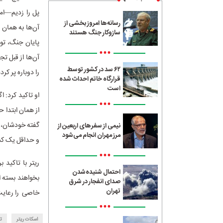
پل را زدیم—اما
رسانه‌ها امروز بخشی از
آن‌ها به همان 
سازوکار جنگ هستند
پایان جنگ، تو
•••
آن‌ها از قبل تج
۶۲ سد در کشور توسط
را دوباره پر کرده
قرارگاه خاتم احداث شده
است
او تاکید کرد: 
•••
از همان ابتدا ح
گفته خودشان، نه
نیمی از سفرهای اربعین از
مرز مهران انجام می‌شود
و حداقل یک کش
•••
ریتر با تاکید 
احتمال شنیده‌شدن
بخواهند بسته ا
صدای انفجار در شرق
تهران
خاصی را رعایت 
•••
اسکات ریتر
ت