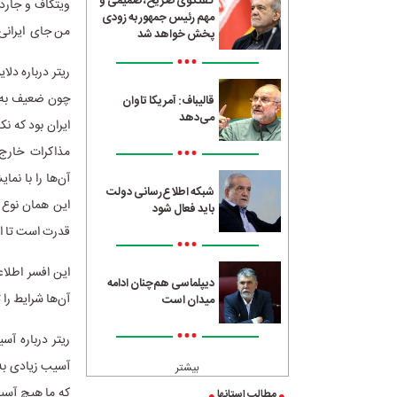
گفتگوی صریح، صمیمی و
ویتکاف و جارد ک
مهم رئیس جمهور به زودی
من جای ایرانی‌
پخش خواهد شد
•••
ریتر درباره دلا
چون ضعیف به ن
قالیباف: آمریکا تاوان
می‌دهد
ایران بود که نک
•••
مذاکرات خارج 
آن‌ها را با نما
شبکه اطلاع‌رسانی دولت
این همان نوع 
باید فعال شود
قدرت است تا ای
•••
این افسر اطلاعا
دیپلماسی هم‌چنان ادامه
آن‌ها شرایط را 
میدان است
•••
ریتر درباره آس
آسیب زیادی به ا
بیشتر
که ما هیچ آسیب
مطالب استانها