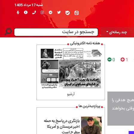
شنبه 17 مرداد 1405
چند رسانه‌ای
هفته نامه الکترونیکی
0
1
آرشیو
 هیچ هدفی را
پربازدیدترین ها
وقتی بخواهند
بازنگری در پاسخ به حمله
اخیر عربستان و آمریکا
مطرح است