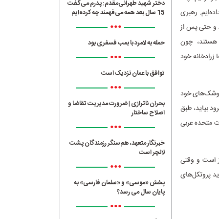
دختر شهید طهرانی‌مقدم: پدرم می‌گفت
ده‌ایم. رهبری
15 سال بعد همه می‌فهمند چه کرده‌ایم
•••
د و حتی پس از
ه هستند، چون
حمله به لامرد با بمب فسفری بود
•••
ا زرادخانه خود
توافق با عمان نزدیک است
•••
 موشک‌های خود
بحران ناترازی | ضرورت مدیریت تقاضا و
رود بیاید، طبق
اصلاح ساختار
رات متحده عربی
•••
خبرنگار متعهد، هم‌سنگر رزمندگان پشت
لانچر است
از است و وقتی
•••
ید پروتکل‌های
پخش «موسی» و «سلمان فارسی» به
پایان سال می رسد؟
•••