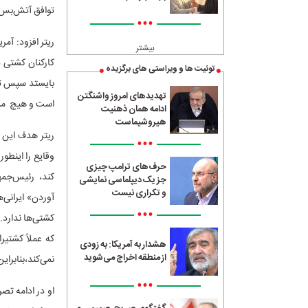
توافق آتش‌بس
•••
ریتر افزود: آم
بیشتر
کارکنان کشتی د
توئیت ها و ویراستی های برگزیده
بایستد سپس تفن
تهدیدهای امروز واشنگتن
است و هیچ مشر
ادامه همان ذهنیت
هیروشیماست
ریتر هدف این ا
•••
وقایع را اینطور
حرف‌های ترامپ چیزی
کند، رئیس‌جمه
جز یک دیپلماسی نمایشی
و تکراری نیست
آوردن» ایرانی‌
•••
کشتی‌ها ندارد.
که عملاً کشتیر
هشدار به آمریکا: به زودی
از منطقه اخراج می‌شوید
نمی‌کند،بنابر
•••
او در ادامه تص