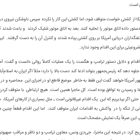
 است.
ریکا از کشتی خواست متوقف شود، اما کشتی این کار را نکرده سپس ناوشکن نیروی دری
ستور داده اتاق موتور را تخلیه کنند. بعد به اتاق موتور شلیک کردند و باعث شدند
گداران دریایی آمریکا بر روی کشتی پیاده شدند و کنترل آن را به دست گرفتند. ای
وعیتی برای این اقدام وجود ندارد.
قدام و دلایل دستور ترامپ و هگست را یک عملیات کاملاً روانی دانست و گفت: آم
 جلوه دهد که رئیس‌جمهور بتواند ادعا کند دست بالا را دارد؛ مثلاً اگر ایران به اسلام‌آبا
ور آمریکا خواهد گفت این فقط به خاطر موضع قاطع او در اجرای این محاصره و در 
ها و رسیدن به توافق بوده است. کل ماجرا همین است. هیچ ارتباطی با متوقف کردن 
 حتی اگر بپذیریم که این یک اقدام غیرقانونی است ـ مثل بسیاری از کارهای آمریکا
انی از تنگه را در واکنش به اقدامات ایران متوقف کنند، اما این اقدام قطعاً چنین
این، این صرفاً یک نمایش مضحک است.
ریح کرد: در نتیجه این ماجرا، جی‌دی ونس، معاون ترامپ و دو ناظر و مراقبِ صهیون