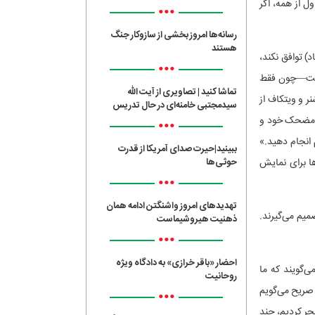
ول از همه، اگر
•••
رسانه‌ها امروز بخشی از سازوکار جنگ
هستند
د) توافق نکند،
•••
 است—چون فقط
تماشا کنید | تصاویری از آیت الله
نر و ویتکاف از
سیدمجتبی خامنه‌ای در حال تدریس
ی مضحک خود و
•••
م انجام دهید.»
ببینید|حیرت صدای آمریکا از قدرت
ا برای نمایش
حوثی‌ها
•••
تهدیدهای امروز واشنگتن ادامه همان
صمیم می‌گیرند.
ذهنیت هیروشیماست
•••
احضار «باقر خرازی» به دادگاه ویژه
ی‌گویند که ما
روحانیت
. صریح می‌گویم
•••
جر کردیم، چند