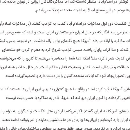
وشنر، در اسلام‌آباد منتظر نشسته‌اند، اما مذاکره‌کنندگان ایرانی در تهران مانده‌اند. ا
ها بودم، در این مقطع اصلاً به ایالات متحده نزدیک نمی‌شدم.
یل شکست دور اول مذاکرات در اسلام آباد گفت: به ترامپ گفتند (در مذاکرات اسلام‌آبا
ظر می‌رسد انگار که در حال اجرای خواسته‌های ایران است و البته که همین‌طور
ات مذاکره را ارائه می‌داد. آمریکا هیچ نکته‌ای برای ارائه نداشت. در نتیجه، ونس، کوش
شدند و مذاکرات پایان یافت. سپس ترامپ شروع کرد به مطرح کردن خواسته‌ها
یش قدرت همراه کرد؛ مثلاً اینکه «ما شما را محاصره می‌کنیم تا کاری را که می‌خواهی
حماقت و بی‌عقلی است که بر وضعیت فعلی حاکم است. در حال حاضر همه این‌ه
ن تصور ایجاد شود که ایالات متحده کنترل را در دست دارد و تصمیم‌گیرنده است.
تی آمریکا تاکید کرد: اما در واقع ما هیچ کنترلی نداریم. این ایرانی‌ها هستند که ت
تعیین کرده‌اند و اکنون ایران دریافته که آمریکا قادر به مذاکره با حسن نیت نیست.
یب‌های آمریکا به ایران گفت: فکر می‌کنم افرادی مثل هگست و دیگران به ترامپ م
یران وارد کرده‌ایم و ایرانی‌ها چاره‌ای جز عقب‌نشینی ندارند و نمی‌توانند ادامه دهند
ی به ایران وارد نکردیم. هیچ. صفر. فقط به‌صورت سطحی ساختمان‌های خالی را منف