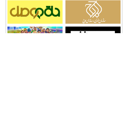
تمامی حقوق نشر مطالب و حق کپی رایت برای وب سایت سراج 24 محفوظ است و هرگونه
کپی برداری پیگرد قانونی دارد.
info [@] seraj24.ir