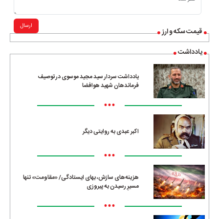
ارسال
قیمت سکه و ارز
یادداشت
یادداشت سردار سید مجید موسوی در توصیف
فرماندهان شهید هوافضا
•••
اکبر عبدی به روایتی دیگر
•••
هزینه‌های سازش، بهای ایستادگی/ «مقاومت» تنها
مسیرِ رسیدن به پیروزی
•••