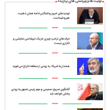
توئیت ها و ویراستی های برگزیده
تهدیدهای امروز واشنگتن ادامه همان ذهنیت
هیروشیماست
•••
حرف‌های ترامپ چیزی جز یک دیپلماسی نمایشی و
تکراری نیست
•••
هشدار به آمریکا: به زودی از منطقه اخراج می‌شوید
•••
گفتگوی صریح، صمیمی و مهم رئیس جمهور به زودی
پخش خواهد شد
•••