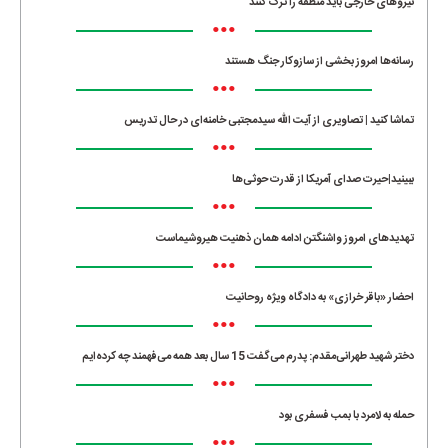
نیروهای خارجی باید منطقه را ترک کنند
•••
رسانه‌ها امروز بخشی از سازوکار جنگ هستند
•••
تماشا کنید | تصاویری از آیت الله سیدمجتبی خامنه‌ای در حال تدریس
•••
ببینید|حیرت صدای آمریکا از قدرت حوثی‌ها
•••
تهدیدهای امروز واشنگتن ادامه همان ذهنیت هیروشیماست
•••
احضار «باقر خرازی» به دادگاه ویژه روحانیت
•••
دختر شهید طهرانی‌مقدم: پدرم می‌گفت 15 سال بعد همه می‌فهمند چه کرده‌ایم
•••
حمله به لامرد با بمب فسفری بود
•••