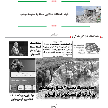
•••
فیلم | لحظات ابتدایی حمله به مدرسه میناب
•••
بیشتر
هفته نامه الکترونیکی
آرشیو