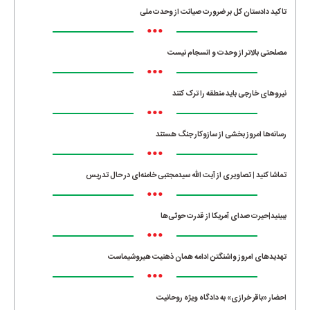
تاکید دادستان کل بر ضرورت صیانت از وحدت ملی
•••
مصلحتی بالاتر از وحدت و انسجام نیست
•••
نیروهای خارجی باید منطقه را ترک کنند
•••
رسانه‌ها امروز بخشی از سازوکار جنگ هستند
•••
تماشا کنید | تصاویری از آیت الله سیدمجتبی خامنه‌ای در حال تدریس
•••
ببینید|حیرت صدای آمریکا از قدرت حوثی‌ها
•••
تهدیدهای امروز واشنگتن ادامه همان ذهنیت هیروشیماست
•••
احضار «باقر خرازی» به دادگاه ویژه روحانیت