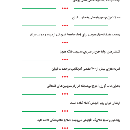
تبعات جنگ | تخفیف دهی نفتی ریاض
•••
حملات رژیم صهیونیستی به جنوب لبنان
•••
زیست عفیفانه حق عمومی برای آحاد جامعه/ قدردانی از مردم و دولت عراق
•••
انتشار متن اولیۀ طرح راهبردی مدیریت تنگه هرمز
•••
ضربه مغزی بیش از ۷۰۰ نظامی آمریکایی در حملات ایران
•••
بحران تاب آوری | موج بی‌سابقه فرار از سرزمین‌های اشغالی
•••
ارتقای توان رزم | ارتش کاملا آماده است
•••
پزشکیان: مبلغ کالابرگ افزایش می‌یابد/ اصلاح نظام بانکی ادامه دارد
•••