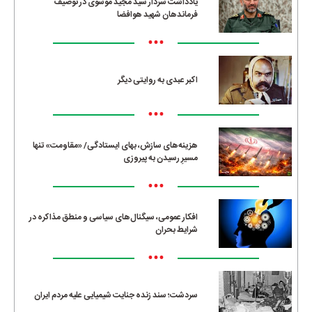
یادداشت سردار سید مجید موسوی در توصیف
فرماندهان شهید هوافضا
•••
اکبر عبدی به روایتی دیگر
•••
هزینه‌های سازش، بهای ایستادگی/ «مقاومت» تنها
مسیرِ رسیدن به پیروزی
•••
افکار عمومی، سیگنال‌های سیاسی و منطق مذاکره در
شرایط بحران
•••
سردشت؛ سند زنده جنایت شیمیایی علیه مردم ایران