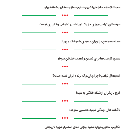
حجت‌الاسلام حاج‌علی‌اکبری خطیب نماز جمعه این هفته تهران
•••
حرف‌های ترامپ چیزی جز یک دیپلماسی نمایشی و تکراری نیست
•••
حمله به مواضع مزدوران سعودی با موشک و پهپاد
•••
بسیج ظرفیت‌ها برای تعیین وضعیت خلبانان سوخو
•••
استیصال ترامپ | چرا زمان،برگ برنده ایران شده است؟
•••
کوچ بازیگران از شبکه خانگی به سیما
•••
ناگفته های زندگی شهید «حسین ستوده»
•••
تکذیب ادعایی درباره نحوه ردزنی محل استقرار شهید لاریجانی