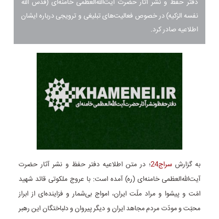
دفتر حفظ و نشر آثار حضرت آیت‌الله‌العظمی خامنه‌ای (قدس الله
نفسه الزکیه) در خصوص فعالیت‌های تبلیغی‌ و ترویجی درباره‌ ایشان
اطلاعیه صادر کرد.
به گزارش
سراج24
؛ در متن اطلاعیه دفتر حفظ و نشر آثار حضرت
آیت‌الله‌العظمی خامنه‌ای (ره) آمده است: با عروج ملکوتی قائد شهید
امّت و پیشوا و مراد ملّت ایران، امواج بی‌شمار و فزاینده‌ای از ابراز
محبّت و مودّت مردم مجاهد ایران و دیگر پیروان و دلباختگان این رهبر