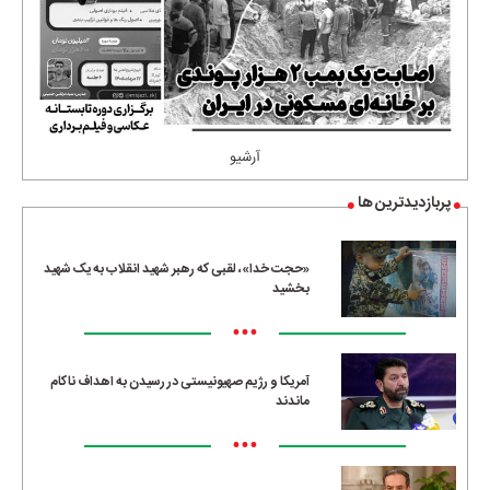
آرشیو
پربازدیدترین ها
«حجت خدا»، لقبی که رهبر شهید انقلاب به یک شهید
بخشید
•••
آمریکا و رژیم صهیونیستی در رسیدن به اهداف ناکام
ماندند
•••