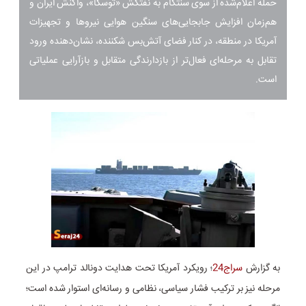
حمله اعلام‌شده از سوی سنتکام به نفتکش «توسکا»، واکنش ایران و
هم‌زمان افزایش جابجایی‌های سنگین هوایی نیروها و تجهیزات
آمریکا در منطقه، در کنار فضای آتش‌بس شکننده، نشان‌دهنده ورود
تقابل به مرحله‌ای فعال‌تر از بازدارندگی متقابل و بازآرایی عملیاتی
است.
به گزارش
سراج24
؛ رویکرد آمریکا تحت هدایت دونالد ترامپ در این
مرحله نیز بر ترکیب فشار سیاسی، نظامی و رسانه‌ای استوار شده است؛