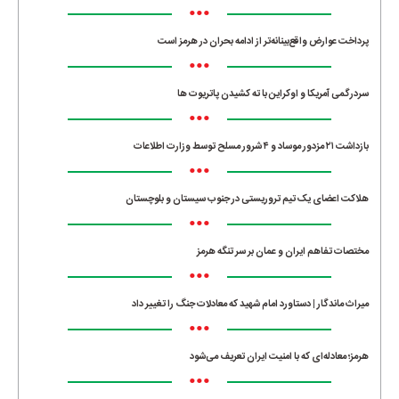
•••
پرداخت عوارض واقع‌بینانه‌تر از ادامه بحران در هرمز است
•••
سردرگمی آمریکا و اوکراین با ته کشیدن پاتریوت ها
•••
بازداشت ۲۱ مزدور موساد و ۴ شرور مسلح توسط وزارت اطلاعات
•••
هلاکت اعضای یک تیم تروریستی در جنوب سیستان و بلوچستان
•••
مختصات تفاهم ایران و عمان بر سر تنگه هرمز
•••
میراث ماندگار | دستاورد امام شهید که معادلات جنگ را تغییر داد
•••
هرمز؛ معادله‌ای که با امنیت ایران تعریف می‌شود
•••