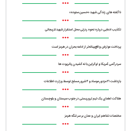
•••
ناگفته های زندگی شهید «حسین ستوده»
•••
تکذیب ادعایی درباره نحوه ردزنی محل استقرار شهید لاریجانی
•••
پرداخت عوارض واقع‌بینانه‌تر از ادامه بحران در هرمز است
•••
سردرگمی آمریکا و اوکراین با ته کشیدن پاتریوت ها
•••
بازداشت ۲۱ مزدور موساد و ۴ شرور مسلح توسط وزارت اطلاعات
•••
هلاکت اعضای یک تیم تروریستی در جنوب سیستان و بلوچستان
•••
مختصات تفاهم ایران و عمان بر سر تنگه هرمز
•••