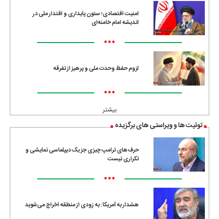
امنیت اقتصادی؛ ستون پایداری و اقتدار ملی در
اندیشه امام خامنه‌ای
•••
لزوم حفظ وحدت ملی و پرهیز از تفرقه
•••
بیشتر
توئیت ها و ویراستی های برگزیده
حرف‌های ترامپ چیزی جز یک دیپلماسی نمایشی و
تکراری نیست
•••
هشدار به آمریکا: به زودی از منطقه اخراج می‌شوید