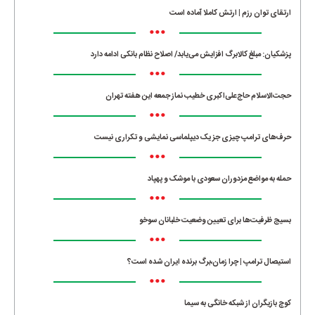
ارتقای توان رزم | ارتش کاملا آماده است
•••
پزشکیان: مبلغ کالابرگ افزایش می‌یابد/ اصلاح نظام بانکی ادامه دارد
•••
حجت‌الاسلام حاج‌علی‌اکبری خطیب نماز جمعه این هفته تهران
•••
حرف‌های ترامپ چیزی جز یک دیپلماسی نمایشی و تکراری نیست
•••
حمله به مواضع مزدوران سعودی با موشک و پهپاد
•••
بسیج ظرفیت‌ها برای تعیین وضعیت خلبانان سوخو
•••
استیصال ترامپ | چرا زمان،برگ برنده ایران شده است؟
•••
کوچ بازیگران از شبکه خانگی به سیما