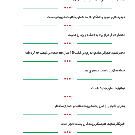
•••
تهدیدهای امروز واشنگتن ادامه همان ذهنیت هیروشیماست
•••
احضار «باقر خرازی» به دادگاه ویژه روحانیت
•••
دختر شهید طهرانی‌مقدم: پدرم می‌گفت 15 سال بعد همه می‌فهمند چه کرده‌ایم
•••
حمله به لامرد با بمب فسفری بود
•••
توافق با عمان نزدیک است
•••
بحران ناترازی | ضرورت مدیریت تقاضا و اصلاح ساختار
•••
خبرنگار متعهد، هم‌سنگر رزمندگان پشت لانچر است
•••