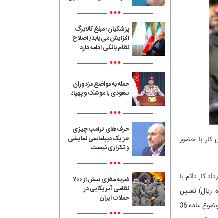
•••
پزشکیان: مبلغ کالابرگ
افزایش می‌یابد/ اصلاح
نظام بانکی ادامه دارد
•••
حمله به مواضع مزدوران
سعودی با موشک و پهپاد
•••
حرف‌های ترامپ چیزی
جز یک دیپلماسی نمایشی
انون کار، شورای عالی کار با حضور
و تکراری نیست
•••
رداد کار دائم یا
ضربه مغزی بیش از ۷۰۰
نظامی آمریکایی در
پنجاه ریال) تعیین
حملات ایران
می‌گردد. همچنین از اول سال 1405 «سایر سطوح مزدی» به میزان 45درصد مزد ثابت یا مزد مبنا (موضوع ماده 36
•••