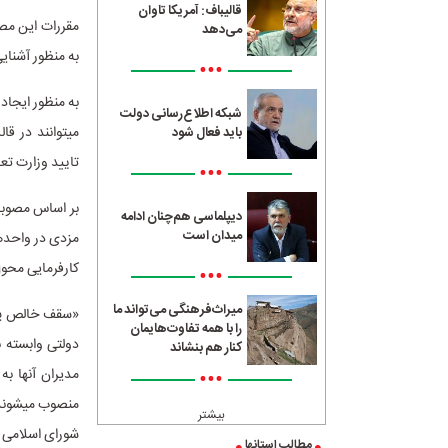
قالیباف: آمریکا تاوان
می‌دهد
به منظور آشنایی
•••
به منظور ایجاد 
شبکه اطلاع‌رسانی دولت
می­توانند در قا
باید فعال شود
تایید وزارت تعا
•••
دیپلماسی هم‌چنان ادامه
میدان است
مزدی در واحدها
کارفرمایی محول 
•••
میراث‌فرهنگی می‌تواند ما
«سقف خالص پرد
را با همه تفاوت‌هایمان
دولتی وابسته ب
کنار هم بنشاند
•••
مدیران آنها ب
بیشتر
شورای اسلامی خ
مطالب استانها