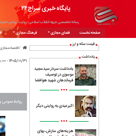
پایگاه خبری سراج۲۴
رسانه تخصصی جبهه انقلاب اسلامی؛ روایت روشن حقیق
صفحه نخست
فضای مجازی
فرهنگ مجازی
اق
قیمت سکه و ارز
اقتصادمجازی
یادداشت
۱۴۰۵/۰۱/۳۱ - ۱۸:۰۰
یادداشت سردار سید مجید
موسوی در توصیف
فرماندهان شهید هوافضا
•••
روابط‌عمومی وزارت ک
اکبر عبدی به روایتی دیگر
•••
هزینه‌های سازش، بهای