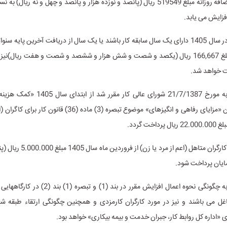
قانون کار) به اضافه روزانه مبلغ 519549 ریال (پانصد و نوزده هزار و پانصد و چهل و نه ری
به کارگرانی که در سال 1405 دارای یک سال سابقه کار باشند یا یک سال از دریافت آخرین پایه
باشد، روزانه مبلغ 166,667 ریال (یکصد و شصت و شش هزار و ششصد و شصت و هفت ریال)نی
 خواهد شد.
بر اساس مصوبه مورخ 21/7/1387 شورای عالی کار م
خانوار» به عنوان «مزایای رفاهی و انگیزه­ای» موضوع تبصره (3) ماده (36
اخت گردد.
مبلغ حق تأهل کارگران متاهل (اعم از مر
مایان پرداخت شود.
ضوابط مربوط به چگونگی نحوه اعمال افزایش مقرر در بند (1
غل می­ باشند و نیز در مورد کارگران کارمزدی و همچنین چگونگی ارتقاء طبقه 
ی «اداره کل روابط کار، جبران خدمت و بیمه بیکاری» خواهد بود.