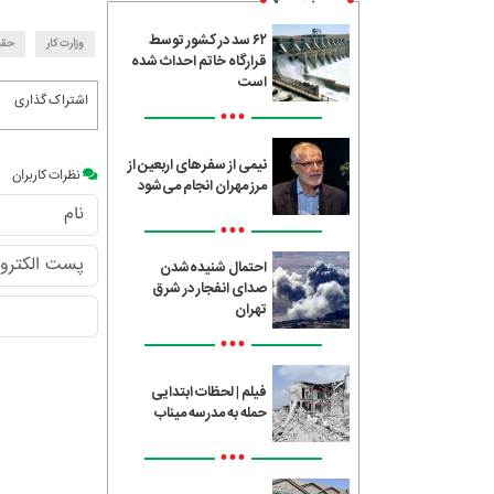
۶۲ سد در کشور توسط
وزارت کار
حقو
قرارگاه خاتم احداث شده
است
اشتراک گذاری
•••
نیمی از سفرهای اربعین از
نظرات کاربران
مرز مهران انجام می‌شود
•••
احتمال شنیده‌شدن
صدای انفجار در شرق
تهران
•••
فیلم | لحظات ابتدایی
حمله به مدرسه میناب
•••