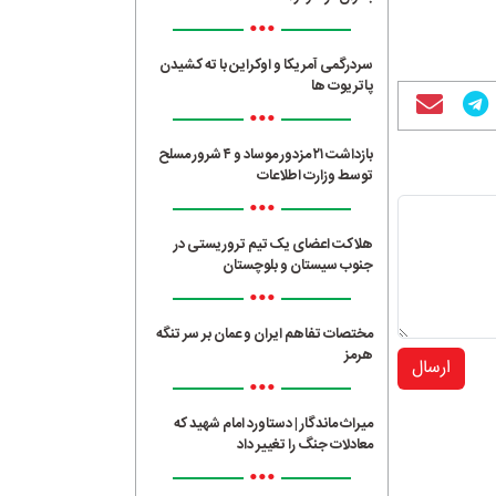
•••
سردرگمی آمریکا و اوکراین با ته کشیدن
پاتریوت ها
•••
بازداشت ۲۱ مزدور موساد و ۴ شرور مسلح
توسط وزارت اطلاعات
•••
هلاکت اعضای یک تیم تروریستی در
جنوب سیستان و بلوچستان
•••
مختصات تفاهم ایران و عمان بر سر تنگه
هرمز
ارسال
•••
میراث ماندگار | دستاورد امام شهید که
معادلات جنگ را تغییر داد
•••