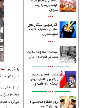
ایستادگی/ «مقاومت»
تنها مسیرِ رسیدن به
پیروزی
•••
افکار عمومی، سیگنال‌های
سیاسی و منطق مذاکره در
شرایط بحران
•••
سردشت؛ سند زنده جنایت
شیمیایی علیه مردم ایران
•••
به گزارش
سراج4
امنیت اقتصادی؛ ستون
نمایندگان سه گر
پایداری و اقتدار ملی در
اندیشه امام خامنه‌ای
•••
لزوم حفظ وحدت ملی و
پرهیز از تفرقه