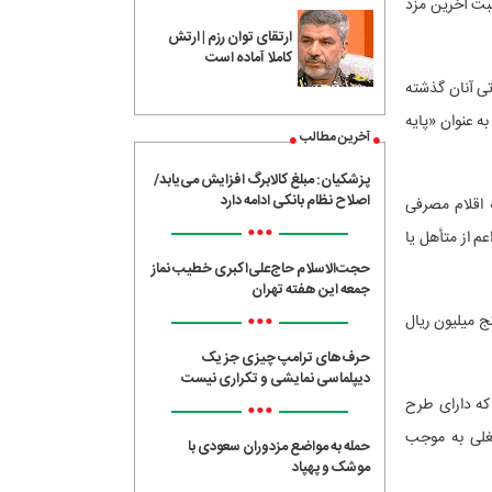
ال) به نسبت آخرین مزد
ارتقای توان رزم | ارتش
کاملا آماده است
 سنواتی آنان گذشته
ز به عنوان «پایه
آخرین مطالب
پزشکیان: مبلغ کالابرگ افزایش می‌یابد/
اصلاح نظام بانکی ادامه دارد
قرر شد از ابتدای سال 1405 «کمک هزینه اقلام مصرفی
•••
) قانون کار برای کاگران (اعم از متأهل یا
حجت‌الاسلام حاج‌علی‌اکبری خطیب نماز
جمعه این هفته تهران
•••
د یا زن) از فروردین ماه سال 1405 مبلغ 5.000.000 ریال (پنج میلیون ریال
حرف‌های ترامپ چیزی جز یک
دیپلماسی نمایشی و تکراری نیست
) و تبصره (1) بند (2) در کارگاه­هایی که دارای طرح
•••
شغلی به موجب
حمله به مواضع مزدوران سعودی با
موشک و پهپاد