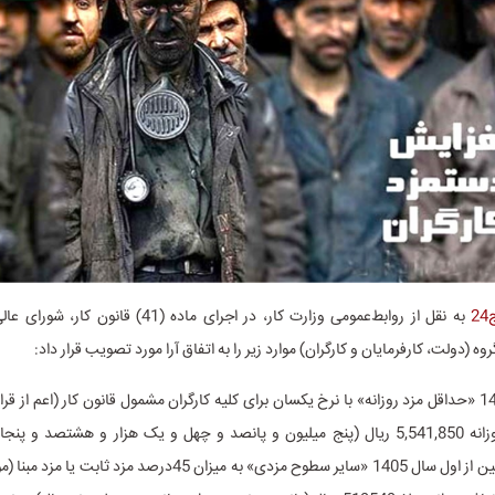
2
به نقل از روابط‌عمومی وزارت کار، در اجرای ماده (41) ق
وه (دولت، کارفرمایان و کارگران) موارد زیر را به اتفاق آرا مورد تصویب قرار داد:
از اول سال 1405 «حداقل مزد روزانه» با نرخ یکسان برای کلیه کارگران مشمول قانون کار (اعم از قرا
موقت) مبلغ روزانه 5,541,850 ریال (پنج میلیون و پانصد و چهل و یک هزار و هشتصد و 