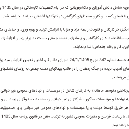
مقررات ای
 با فضای کسب و کار و محیط­های کارگاهی در کارگاه­ها اشتغال می­یابند نخواهد شد.
انگیزه در کارکنان و تقویت رابطه مزد و مزایا با افزایش تولید و بهره­ وری، واحدهای م
لب موافقت­نامه­ های کارگاهی و پیمان­های دسته جمعی نسبت به برقراری و افزایش­های 
ون، کار و رفاه اجتماعی اقدام نمایند.
بر اساس مصوبه جلسه شماره 342 مورخ 24/1/1405 شورای عالی کار، اختیار تعیین ا
ی آسیب دیده در جنگ رمضان را در قالب پیمان­های دسته جمعی به رؤسای تشکل­های 
می­‌نماید.
اختی متوسط ماهانه» به کارکنان شاغل در موسسات و نهادهای عمومی غیر دولتی و 
ه نهادها و مؤسسات مذکور و شرکت­های غیر دولتی وابسته به صندوق­های بیمه­ ای و
ه هر طریق توسط دولت و یا موسسات و نهادهای عمومی غیر دولتی و یا صندوق‌­ه
منصوب
واهد بود.