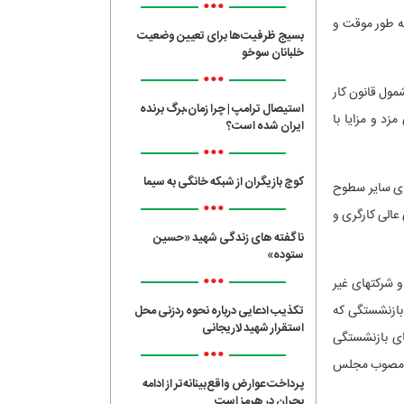
•••
ن مصوبه شامل دانش آموزان و دانشجویانی که در ایام تعطیلات تابستانی در سال 1405 به طور موقت و
بسیج ظرفیت‌ها برای تعیین وضعیت
خلبانان سوخو
•••
شمول قانون کار
استیصال ترامپ | چرا زمان،برگ برنده
مزد و مزایا با
ایران شده است؟
•••
کوچ بازیگران از شبکه خانگی به سیما
فزایش مزد برای سایر سطوح
•••
عالی کارگری و
ناگفته های زندگی شهید «حسین
ستوده»
•••
شرکت­های غیر
 بازنشستگی که
تکذیب ادعایی درباره نحوه ردزنی محل
استقرار شهید لاریجانی
ای بازنشستگی
•••
 می­شوند، با رعایت قوانین و مقررات عمومی کشور به ترتیب مقرر در قانون بودجه سال 1405 مصوب مجلس
پرداخت عوارض واقع‌بینانه‌تر از ادامه
بحران در هرمز است