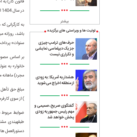
•••
در سال 1404 افزایش می­ یابد.
بیشتر
توئیت ها و ویراستی های برگزیده
سنوات» پرداخت
حرف‌های ترامپ چیزی
جز یک دیپلماسی نمایشی
و تکراری نیست
•••
مجرد) ماهانه مبلغ 22.000.000 ریال پرد
هشدار به آمریکا: به زودی
از منطقه اخراج می‌شوید
•••
) از سوی کارفر
گفتگوی صریح، صمیمی و
مهم رئیس جمهور به زودی
پخش خواهد شد
طبقه­بندی مشا
•••
دستورالعمل­ ها