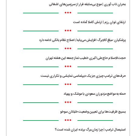
بحران تاب آوری | موج بی‌سابقه فرار از سرزمین‌های اشغالی
•••
ارتقای توان رزم | ارتش کاملا آماده است
•••
پزشکیان: مبلغ کالابرگ افزایش می‌یابد/ اصلاح نظام بانکی ادامه دارد
•••
حجت‌الاسلام حاج‌علی‌اکبری خطیب نماز جمعه این هفته تهران
•••
حرف‌های ترامپ چیزی جز یک دیپلماسی نمایشی و تکراری نیست
•••
حمله به مواضع مزدوران سعودی با موشک و پهپاد
•••
بسیج ظرفیت‌ها برای تعیین وضعیت خلبانان سوخو
•••
استیصال ترامپ | چرا زمان،برگ برنده ایران شده است؟