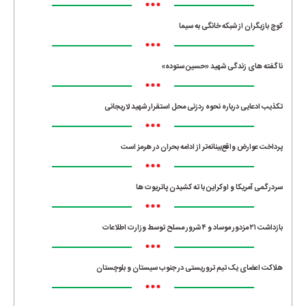
•••
کوچ بازیگران از شبکه خانگی به سیما
•••
ناگفته های زندگی شهید «حسین ستوده»
•••
تکذیب ادعایی درباره نحوه ردزنی محل استقرار شهید لاریجانی
•••
پرداخت عوارض واقع‌بینانه‌تر از ادامه بحران در هرمز است
•••
سردرگمی آمریکا و اوکراین با ته کشیدن پاتریوت ها
•••
بازداشت ۲۱ مزدور موساد و ۴ شرور مسلح توسط وزارت اطلاعات
•••
هلاکت اعضای یک تیم تروریستی در جنوب سیستان و بلوچستان
•••