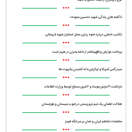
کوچ بازیگران از شبکه خانگی به سیما
•••
ناگفته های زندگی شهید «حسین ستوده»
•••
تکذیب ادعایی درباره نحوه ردزنی محل استقرار شهید لاریجانی
•••
پرداخت عوارض واقع‌بینانه‌تر از ادامه بحران در هرمز است
•••
سردرگمی آمریکا و اوکراین با ته کشیدن پاتریوت ها
•••
بازداشت ۲۱ مزدور موساد و ۴ شرور مسلح توسط وزارت اطلاعات
•••
هلاکت اعضای یک تیم تروریستی در جنوب سیستان و بلوچستان
•••
مختصات تفاهم ایران و عمان بر سر تنگه هرمز
•••