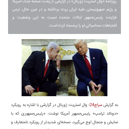
روزنامه «وال استریت ژورنال» در گزارشی از پشت صحنه جنگ آمریکا
و رژیم صهیونیستی علیه ایران پرده برداشته و در عین حال، ترس
فزاینده رئیس‌جمهور ایالات متحده نسبت به این وضعیت و
اشتباهات محاسباتی او را برجسته کرده است.
به گزارش
سراج24
؛ وال استریت ژورنال در گزارشی با اشاره به رویکرد
«دونالد ترامپ» رئیس‌جمهور آمریکا نوشت: «رئیس‌جمهوری که با
نمایش و جنجال اوج می‌گیرد، نسخه‌ای شدیدتر از رویکرد نامتعارف و