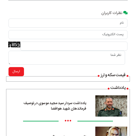
نظرات کاربران
ارسال
قیمت سکه و ارز
یادداشت
یادداشت سردار سید مجید موسوی در توصیف
فرماندهان شهید هوافضا
•••