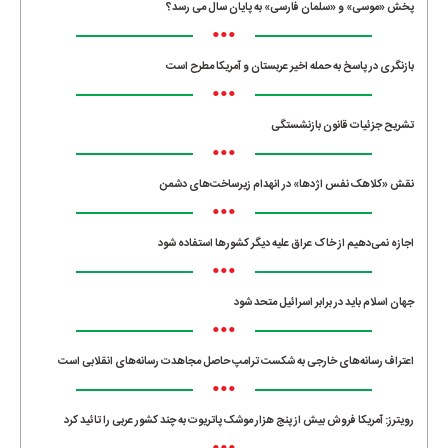
پخش «موسی» و «سلمان فارسی» به پایان سال می رسد؟
•••
بازنگری در پاسخ به حمله اخیر عربستان و آمریکا مطرح است
•••
تشریح جزئیات قانون بازنشستگی
•••
نقش «کلاهک نفس اژدها» در انهدام زیرساخت‌های دشمن
•••
اجازه نمی‌دهیم از خاک عراق علیه دیگر کشورها استفاده شود
•••
جهان اسلام باید در برابر اسرائیل متحد شود
•••
اعتراف رسانه‌های خارجی به شکست ترامپ حاصل مجاهدت رسانه‌های انقلابی است
•••
رویترز: آمریکا فروش بیش از پنج هزار موشک پاتریوت به چند کشور عربی را تائید کرد