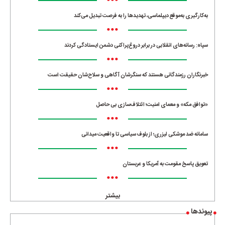
•••
به‌کارگیری به‌موقع دیپلماسی، تهدیدها را به فرصت تبدیل می‌کند
•••
سپاه: رسانه‌های انقلابی در برابر دروغ‌پراکنی دشمن ایستادگی کردند
•••
خبرنگاران رزمندگانی هستند که سنگرشان آگاهی و سلاح‌شان حقیقت است
•••
«توافق مکه» و معمای امنیت؛ ائتلاف‌سازی بی حاصل
•••
سامانه ضد موشکی لیزری؛ از بلوف سیاسی تا واقعیت میدانی
•••
تعویق پاسخ مقومت به آمریکا و عربستان
•••
بیشتر
پیوندها