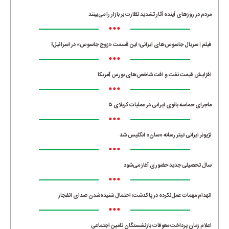
مردم در روزهای آینده آثار تشدید نظارت بر بازار را می‌بینند
•••
فیلم | سریال جاسوس‌های ایرانی؛ این قسمت «زوج جاسوس» در اسرائیل!
•••
افزایش قیمت نفت و افت شاخص‌های بورس آمریکا
•••
ماجرای حماسه‌ بانوی ایرانی در عملیات کربلای ۵
•••
لژیونر ایرانی تیتر رسانه «سان» انگلیس شد
•••
سال تحصیلی جدید حضوری آغاز می‌شود
•••
انهدام مهمات عمل‌نکرده در پاکدشت؛ احتمال شنیده‌شدن صدای انفجار
•••
اعلام زمان پرداخت معوقات بازنشستگان تامین اجتماعی