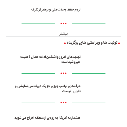
لزوم حفظ وحدت ملی و پرهیز از تفرقه
•••
بیشتر
توئیت ها و ویراستی های برگزیده
تهدیدهای امروز واشنگتن ادامه همان ذهنیت
هیروشیماست
•••
حرف‌های ترامپ چیزی جز یک دیپلماسی نمایشی و
تکراری نیست
•••
هشدار به آمریکا: به زودی از منطقه اخراج می‌شوید