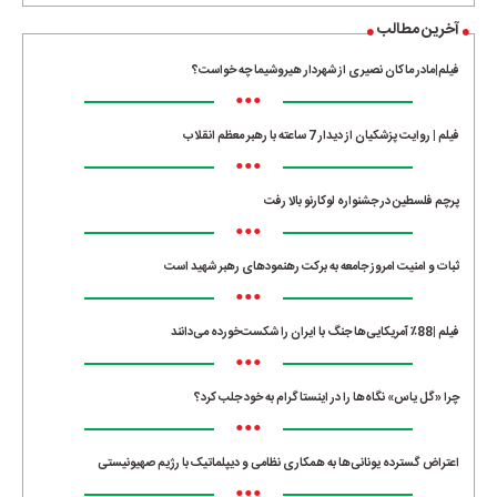
آخرین مطالب
فیلم|مادر ماکان نصیری از شهردار هیروشیما چه خواست؟
•••
فیلم | روایت پزشکیان از دیدار 7 ساعته با رهبر معظم انقلاب
•••
پرچم فلسطین در جشنواره لوکارنو بالا رفت
•••
ثبات و امنیت امروز جامعه به برکت رهنمودهای رهبر شهید است
•••
فیلم |88٪ آمریکایی‌ها جنگ با ایران را شکست‌خورده می‌دانند
•••
چرا «گل یاس» نگاه‌ها را در اینستاگرام به خود جلب کرد؟
•••
اعتراض گسترده یونانی‌ها به همکاری نظامی و دیپلماتیک با رژیم صهیونیستی
•••