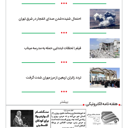
•••
احتمال شنیده‌شدن صدای انفجار در شرق تهران
•••
فیلم | لحظات ابتدایی حمله به مدرسه میناب
•••
تردد زائران اربعین از مرز مهران شدت گرفت
•••
بیشتر
هفته نامه الکترونیکی