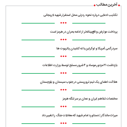
آخرین مطالب
تکذیب ادعایی درباره نحوه ردزنی محل استقرار شهید لاریجانی
•••
پرداخت عوارض واقع‌بینانه‌تر از ادامه بحران در هرمز است
•••
سردرگمی آمریکا و اوکراین با ته کشیدن پاتریوت ها
•••
بازداشت ۲۱ مزدور موساد و ۴ شرور مسلح توسط وزارت اطلاعات
•••
هلاکت اعضای یک تیم تروریستی در جنوب سیستان و بلوچستان
•••
مختصات تفاهم ایران و عمان بر سر تنگه هرمز
•••
میراث ماندگار | دستاورد امام شهید که معادلات جنگ را تغییر داد
•••