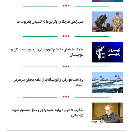
•••
سردرگمی آمریکا و اوکراین با ته کشیدن پاتریوت ها
•••
هلاکت اعضای یک تیم تروریستی در جنوب سیستان و
بلوچستان
•••
پرداخت عوارض واقع‌بینانه‌تر از ادامه بحران در هرمز
است
•••
تکذیب ادعایی درباره نحوه ردزنی محل استقرار شهید
لاریجانی