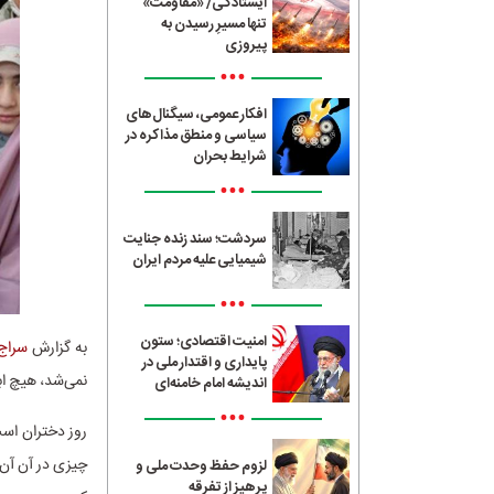
ایستادگی/ «مقاومت»
تنها مسیرِ رسیدن به
پیروزی
•••
افکار عمومی، سیگنال‌های
سیاسی و منطق مذاکره در
شرایط بحران
•••
سردشت؛ سند زنده جنایت
شیمیایی علیه مردم ایران
•••
امنیت اقتصادی؛ ستون
به گزارش
سراج24
پایداری و اقتدار ملی در
نمی‌شد، هیچ اب
اندیشه امام خامنه‌ای
•••
روز دختران است
چیزی در آن آن‌
لزوم حفظ وحدت ملی و
پرهیز از تفرقه