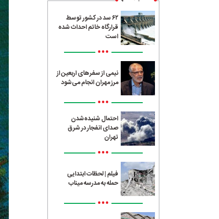
۶۲ سد در کشور توسط
قرارگاه خاتم احداث شده
است
•••
نیمی از سفرهای اربعین از
مرز مهران انجام می‌شود
•••
احتمال شنیده‌شدن
صدای انفجار در شرق
تهران
•••
فیلم | لحظات ابتدایی
حمله به مدرسه میناب
•••