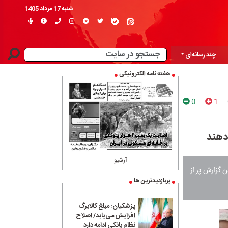
شنبه 17 مرداد 1405
چند رسانه‌ای
هفته نامه الکترونیکی
0
1
دهند
آرشیو
ن گزارش پر از
پربازدیدترین ها
پزشکیان: مبلغ کالابرگ
افزایش می‌یابد/ اصلاح
نظام بانکی ادامه دارد