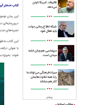
قالیباف: آمریکا تاوان
کتاب «دختر آیی
می‌دهد
•••
این رمان نوجوا
درون‌مایه‌ای د
شبکه اطلاع‌رسانی دولت
تجربه‌های جدید
باید فعال شود
•••
با عنوان «رکعت
دیپلماسی هم‌چنان ادامه
شوند: به‌ویژه ب
میدان است
•••
میراث‌فرهنگی می‌تواند ما
را با همه تفاوت‌هایمان
کنار هم بنشاند
•••
بیشتر
مطالب استانها