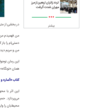
تردد زائران اربعین از مرز
مهران شدت گرفت
•••
در بخشی از متن
بیشتر
من فهمیدم مری
دستی‌ام را باز 
من و مریم دیدی
همان «نونگاه» 
کتاب «آساره و م
این اثر با م
می‌پردازد. حمی
محیط‌بان را وا