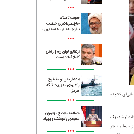
•••
حجت‌الاسلام
حاج‌علی‌اکبری خطیب
نماز جمعه این هفته تهران
•••
ارتقای توان رزم | ارتش
کاملا آماده است
•••
انتشار متن اولیۀ طرح
راهبردی مدیریت تنگه
هرمز
قاشی‌ای کشیده
•••
حمله به مواضع مزدوران
انه نباشد، یک
سعودی با موشک و پهپاد
و سیمان و آجر
•••