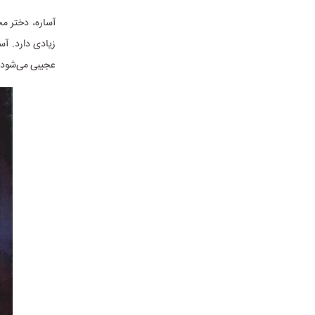
آساره، دختر مح
زیادی دارد. آس
عجیبی می‌شود ک