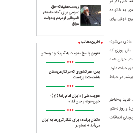
فد حتی اگر در
زیست عفیفانه حق
ی به خانواده
عمومی برای آحاد جامعه/
قدردانی از مردم و دولت
هیچ ذوقی برای
عراق
 عادی می‌شود؛
آخرین مطالب
. مثل روزی که
تعویق پاسخ مقومت به آمریکا و عربستان
خت. جهان همه
•••
حق حیات دارد.
یمن: هر کشوری که در کنار عربستان
بیشتر در حیاط
باشد، متجاوز است
•••
هویت ملی | «ایران امام رضا (ع)؛
 شاید به‌خاطر
خون‌خواه و جان‌فدا»
) و روز دختر،
•••
ربنای اتفاقات
«کمانِ پرنده» برای شکار کروزها به ایران
می‌آید + تصاویر