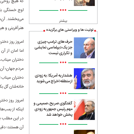
که هیچ روحی ند
•••
اوج خستگی باش
می‌بخشند. آن‌ه
بیشتر
هنرآفرینی و هی
توئیت ها و ویراستی های برگزیده
امروز روز دختر
حرف‌های ترامپ چیزی
جز یک دیپلماسی نمایشی
اما امان از آن
و تکراری نیست
دختران میناب،
•••
مردم جهان؛ آن‌
هشدار به آمریکا: به زودی
دختران میناب ا
از منطقه اخراج می‌شوید
خانه‌شان گل بکا
•••
امروز روز دختر
گفتگوی صریح، صمیمی و
اینکه از بمب‌ه
مهم رئیس جمهور به زودی
پخش خواهد شد
در این مطلب به
•••
آن هستند؛ دقیق