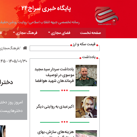
پایگاه خبری سراج۲۴
رسانه تخصصی جبهه انقلاب اسلامی؛ روایت روشن حقیق
صفحه نخست
فضای مجازی
فرهنگ مجازی
اق
قیمت سکه و ارز
فرهنگ‌مجازی
یادداشت
۱۴۰۵/۰۱/۳۰ - ۱۹:۴۵
یادداشت سردار سید مجید
موسوی در توصیف
دخترا
فرماندهان شهید هوافضا
•••
امروز روز دختر
اکبر عبدی به روایتی دیگر
دخترهاییست که 
•••
هزینه‌های سازش، بهای