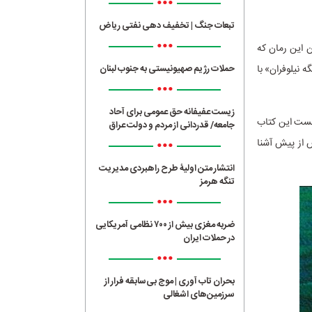
•••
تبعات جنگ | تخفیف دهی نفتی ریاض
•••
ن این رمان که
 نیلوفران» با
حملات رژیم صهیونیستی به جنوب لبنان
•••
زیست عفیفانه حق عمومی برای آحاد
 الهی را برای نوجوانان بازگو می‌کند. ۱۷ سرفصل نخست این کتاب
جامعه/ قدردانی از مردم و دولت عراق
•••
ش از پیش آشنا
انتشار متن اولیۀ طرح راهبردی مدیریت
تنگه هرمز
•••
ضربه مغزی بیش از ۷۰۰ نظامی آمریکایی
در حملات ایران
•••
بحران تاب آوری | موج بی‌سابقه فرار از
سرزمین‌های اشغالی