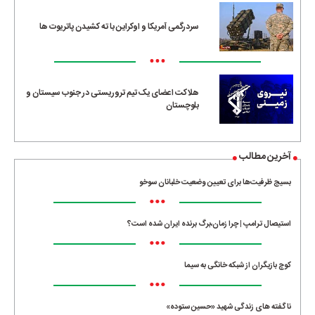
سردرگمی آمریکا و اوکراین با ته کشیدن پاتریوت ها
•••
هلاکت اعضای یک تیم تروریستی در جنوب سیستان و
بلوچستان
آخرین مطالب
بسیج ظرفیت‌ها برای تعیین وضعیت خلبانان سوخو
•••
استیصال ترامپ | چرا زمان،برگ برنده ایران شده است؟
•••
کوچ بازیگران از شبکه خانگی به سیما
•••
ناگفته های زندگی شهید «حسین ستوده»