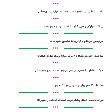
•••
تکذیب ادعایی درباره نحوه ردزنی محل استقرار شهید لاریجانی
•••
پرداخت عوارض واقع‌بینانه‌تر از ادامه بحران در هرمز است
•••
سردرگمی آمریکا و اوکراین با ته کشیدن پاتریوت ها
•••
بازداشت ۲۱ مزدور موساد و ۴ شرور مسلح توسط وزارت اطلاعات
•••
هلاکت اعضای یک تیم تروریستی در جنوب سیستان و بلوچستان
•••
مختصات تفاهم ایران و عمان بر سر تنگه هرمز
•••
میراث ماندگار | دستاورد امام شهید که معادلات جنگ را تغییر داد
•••