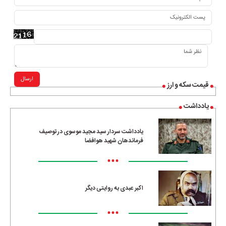
ارسال
قیمت سکه و ارز
یادداشت
یادداشت سردار سید مجید موسوی در توصیف
فرماندهان شهید هوافضا
•••
اکبر عبدی به روایتی دیگر
•••