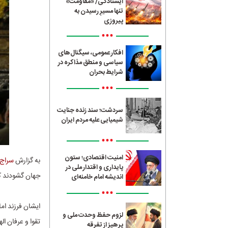
ایستادگی/ «مقاومت»
تنها مسیرِ رسیدن به
پیروزی
•••
افکار عمومی، سیگنال‌های
سیاسی و منطق مذاکره در
شرایط بحران
•••
سردشت؛ سند زنده جنایت
شیمیایی علیه مردم ایران
•••
امنیت اقتصادی؛ ستون
به گزارش
سراج24
پایداری و اقتدار ملی در
جهان گشودند که
اندیشه امام خامنه‌ای
•••
ایشان فرزند اما
لزوم حفظ وحدت ملی و
تقوا و عرفان اله
پرهیز از تفرقه