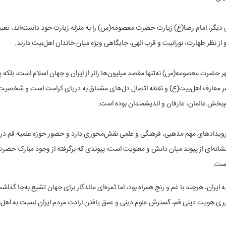
 دیگر، امام رضا(ع) زیارت حضرت معصومه(س) را به منزله زیارت خود دانسته‌اند، تعب
 از نظر طهارت، نورانیت و قرب الهی، جایگاهی ویژه میان خاندان اهل‌بیت دارند.
ر حضرت معصومه(س) نه‌تنها مقصد میلیون‌ها زائر از ایران و جهان اسلام است، بلکه پ
شر معارف اهل‌بیت(ع) و نقطه اتصال دل‌های مشتاق به دریای کرامت است و شخصیت 
م‌بخش عالمان، عارفان و اندیشمندان بوده است.
ویدادهای مهم مذهبی، فرهنگی و علمی نقش‌محوری دارد و حضور حوزه علمیه قم در ک
انه‌ای از پیوند میان دانش و معنویت است؛ پیوندی که برگرفته از وجود مبارک حضر
ست.
 ایران، هرچند با غم و رنج همراه بود، اما ثمره‌ای ماندگار برای جهان تشیع به‌جا گذاشت
یری هویت دینی قم، گسترش علوم دینی و عمق یافتن ارادت مردم ایران نسبت به اهل‌