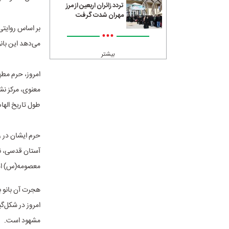
تردد زائران اربعین از مرز
مهران شدت گرفت
بر اساس روایتی
•••
می‌دهد این بانو
بیشتر
امروز، حرم مطه
معنوی، مرکز ن
طول تاریخ الها
حرم ایشان در ر
آستان قدسی، نش
معصومه(س) ا
هجرت آن بانو به
امروز در شکل‌گ
مشهود است.