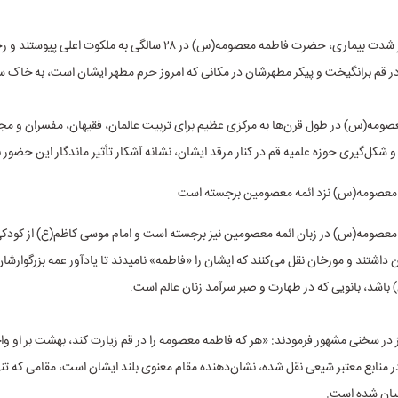
در نهایت، بر اثر شدت بیماری، حضرت فاطمه معصومه(س) در ۲۸ سالگی به ملکوت اع
در قم برانگیخت و پیکر مطهرشان در مکانی که امروز حرم مطهر ایشان است، به خاک س
مه(س) در طول قرن‌ها به مرکزی عظیم برای تربیت عالمان، فقیهان، مفسران و مجا
 شکل‌گیری حوزه علمیه قم در کنار مرقد ایشان، نشانه آشکار تأثیر ماندگار این حضور 
معصومه(س) نزد ائمه معصومین برجسته است
عصومه(س) در زبان ائمه معصومین نیز برجسته است و امام موسی کاظم(ع) از کود
ن داشتند و مورخان نقل می‌کنند که ایشان را «فاطمه» نامیدند تا یادآور عمه بزرگوار
باشد، بانویی که در طهارت و صبر سرآمد زنان عالم است.
ز در سخنی مشهور فرمودند: «هر که فاطمه معصومه را در قم زیارت کند، بهشت بر او 
ر منابع معتبر شیعی نقل شده، نشان‌دهنده مقام معنوی بلند ایشان است، مقامی که تنها
یان شده است.