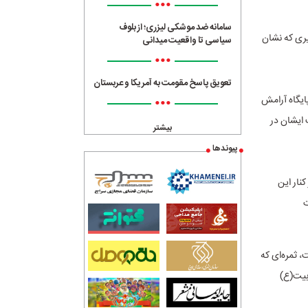
•••
سامانه ضد موشکی لیزری؛ از بلوف
یری که نشان
سیاسی تا واقعیت میدانی
•••
تعویق پاسخ مقومت به آمریکا و عربستان
ایگاه آرامش
•••
ایشان در
بیشتر
پیوندها
نار این
ت
، ثمره‌ای که
بیت(ع)