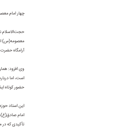
چهار امام معص
حجت‌الاسلام نا
معصومه(س) اظها
آرامگاه حضرت 
وی افزود: همان
است، اما دربار
حضور کوتاه ایش
این استاد حوزه
امام صادق(ع)، 
تأکیدی که در م