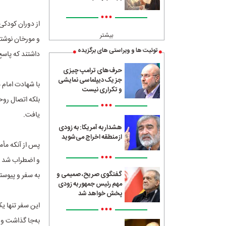
•••
از دوران کودکی
بیشتر
و مورخان نوشت
توئیت ها و ویراستی های برگزیده
داشتند که پاسخ
حرف‌های ترامپ چیزی
جز یک دیپلماسی نمایشی
با شهادت امام 
و تکراری نیست
بلکه اتصال رو
•••
یافت.
هشدار به آمریکا: به زودی
از منطقه اخراج می‌شوید
پس از آنکه مأمو
•••
و اضطراب شد و
گفتگوی صریح، صمیمی و
به سفر و پیوست
مهم رئیس جمهور به زودی
پخش خواهد شد
این سفر تنها ی
•••
به‌جا گذاشت و 