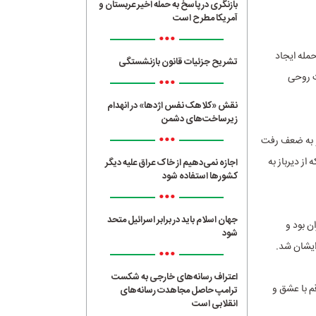
بازنگری در پاسخ به حمله اخیر عربستان و
آمریکا مطرح است
•••
حمله ایجاد
تشریح جزئیات قانون بازنشستگی
ت روحی
•••
نقش «کلاهک نفس اژدها» در انهدام
زیرساخت‌های دشمن
•••
و به ضعف رفت
از دیرباز به
اجازه نمی‌دهیم از خاک عراق علیه دیگر
کشورها استفاده شود
•••
جهان اسلام باید در برابر اسرائیل متحد
ایران بود و
شود
ایشان شد.
•••
اعتراف رسانه‌های خارجی به شکست
 مردم قم با عشق و
ترامپ حاصل مجاهدت رسانه‌های
انقلابی است