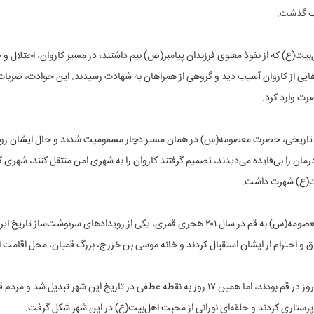
ف گذشت.
بیت(ع) که از نفوذ معنوی فرزندان پیامبر(ص) بیم داشتند، در مسیر کاروان، اختلال و 
ایی از کاروان آسیب دید و گروهی از همراهان به شهادت رسیدند. این حوادث، ضربا
رت وارد کرد.
ع تاریخی، حضرت معصومه(س) در همان مسیر دچار مسمومیت شدند و حال ایشان ر
مان را بی‌فایده می‌دیدند، تصمیم گرفتند کاروان را به شهری امن منتقل کنند، شهری که 
ت(ع) شهرت داشت.
ورود حضرت معصومه(س) به قم در سال ۲۰۱ هجری قمری، یکی از رویدادهای سرنوشت‌ساز تاریخ 
وق و احترام از ایشان استقبال کردند و خانه موسی بن خزرج، بزرگ قمیان، محل اقامت 
حضرت تنها ۱۷ روز در قم بودند، اما همین ۱۷ روز به نقطه عطفی در تاریخ این شهر تبدیل شد و
 پرستاری کردند و حلقه‌ای نورانی از محبت اهل‌بیت(ع) در این شهر شکل گرفت.