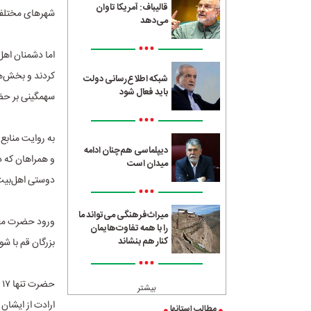
قالیباف: آمریکا تاوان
شهرهای مختل
می‌دهد
•••
اما دشمنان اهل‌
کردند و بخش‌ه
شبکه اطلاع‌رسانی دولت
باید فعال شود
سهمگینی بر حض
•••
به روایت مناب
دیپلماسی هم‌چنان ادامه
و همراهان که در
میدان است
دوستی اهل‌بی
•••
میراث‌فرهنگی می‌تواند ما
را با همه تفاوت‌هایمان
کنار هم بنشاند
بزرگان قم با ش
•••
بیشتر
ارادت از ایشان
مطالب استانها