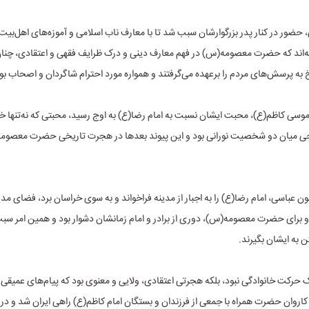
، حضور در کنار پدر بزرگوارشان سبب شد تا با معارف ناب اسلامی و آموزه‌های اهل‌بیت
ه‌اند که حضرت معصومه(س) در فهم معارف دینی و درک ظرایف فقهی و اعتقادی، چنا
 به پرسش‌های مردم را برعهده می‌گرفتند و همواره مورد احترام شاگردان و اصحاب بو
موسی کاظم(ع)، محبت ایشان نسبت به امام رضا(ع) به اوج رسید، محبتی که نه‌تنها 
حی میان دو شخصیت نورانی بود و این پیوند بعدها در هجرت تاریخی حضرت معصو
ن عباسی، امام رضا(ع) را به اجبار از مدینه فراخواند و به سوی خراسان برد، فضای مدی
 برای حضرت معصومه(س)، دوری از برادر و امام زمانشان دشوار بود و همین امر س
ن به ایشان بگیرند.
ک حرکت خانوادگی نبود، بلکه هجرتی اعتقادی، ولایی و معنوی بود که پیام‌های عمیقی ب
کاروان حضرت همراه با جمعی از فرزندان و بستگان امام کاظم(ع) راهی ایران شد و در 