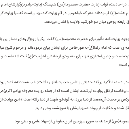
: در احادیث، ثواب زیارت حضرت معصومه(س) هم‌سنگ زیارت برادر بزرگوارشان امام 
 هشتم(ع) فرموده‌اند «هر که خواهرم را در قم زیارت کند، چنان است که مرا زیارت کر
ق رابطه روحی میان دو خورشید ولایت را نشان می‌دهد.
 وجود زیارت‌نامه مأثور برای حضرت معصومه(س) گفت: یکی از ویژگی‌های ممتاز این بانو
مه‌ای است که امام رضا(ع) به‌طور خاص برای ایشان بیان فرموده‌اند و مرحوم شیخ عبا
کرده است و چنین امتیازی تنها برای معدودی از خاندان اهل‌بیت(ع) ثبت شده است و ب
م است.
 در ادامه با تأکید بر بُعد حدیثی و علمی حضرت اظهار داشت: لقب «محدثه» که در برخ
 برخاسته از نقل روایات ارزشمند ایشان است که از جمله روایت معروف پیامبر اکرم(ص
رکس بر محبت آل‌محمد از دنیا برود، به گونه‌ای شهید از دنیا رفته است.» این روایت ا
 شده و حکایت از پیوند عمیق ایشان با سرچشمه وحی دارد.
ه(س) از مدینه به سوی سرزمین ایران جلوه‌ای از جهاد علمی و دینی بود