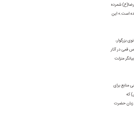
رضا(ع) شمرده
ده است.» این
ی بزرگوار،
س قمی در آثار
یانگر منزلت
ی منابع برای
) که
ز زبان حضرت