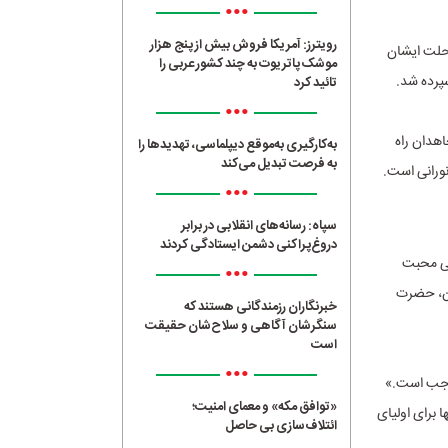
•••
رویترز: آمریکا فروش بیش از پنج هزار
لی پیوستند و رحلت ایشان
موشک پاتریوت به چند کشور عربی را
پرده شد.
تائید کرد
•••
هدان راه
به‌کارگیری به‌موقع دیپلماسی، تهدیدها را
به فرصت تبدیل می‌کند
نورانی است.
•••
سپاه: رسانه‌های انقلابی در برابر
دروغ‌پراکنی دشمن ایستادگی کردند
کی محبت
•••
شان، حضرت
خبرنگاران رزمندگانی هستند که
سنگرشان آگاهی و سلاح‌شان حقیقت
است
•••
واجب است.»
«توافق مکه» و معمای امنیت؛
 برای اولیای
ائتلاف‌سازی بی حاصل