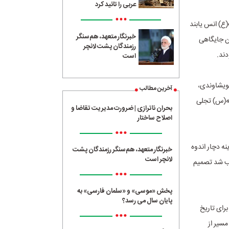
عربی را تائید کرد
•••
(ع) انس یابند
خبرنگار متعهد، هم‌سنگر
ن جایگاهی
رزمندگان پشت لانچر
دند.
است
خویشاوندی،
آخرین مطالب
مه(س) تجلی
بحران ناترازی | ضرورت مدیریت تقاضا و
اصلاح ساختار
•••
نه دچار اندوه
خبرنگار متعهد، هم‌سنگر رزمندگان پشت
لانچر است
بب شد تصمیم
•••
پخش «موسی» و «سلمان فارسی» به
پایان سال می رسد؟
رای تاریخ
•••
مسیر از