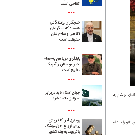
انقلابی است
•••
خبرنگاران رزمندگانی
هستند که سنگرشان
آگاهی و سلاح‌شان
حقیقت است
•••
بازنگری در پاسخ به حمله
اخیر عربستان و آمریکا
مطرح است
•••
جهان اسلام باید در برابر
 مدینه و در خانه‌ای چشم به
اسرائیل متحد شود
•••
رویترز: آمریکا فروش
انو را با علم،
بیش از پنج هزار موشک
پاتریوت به چند کشور