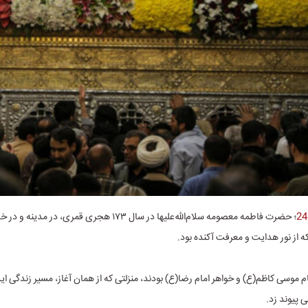
؛ حضرت فاطمه معصومه سلام‌الله‌علیها در سال ۱۷۳ هجری قمری، در
 از نور هدایت و معرفت آکنده بود.
م موسی کاظم(ع) و خواهر امام رضا(ع) بودند، منزلتی که از همان آغاز، مسیر زندگی این ب
ی پیوند زد.