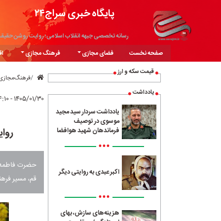
پایگاه خبری سراج۲۴
رسانه تخصصی جبهه انقلاب اسلامی؛ روایت روشن حقیق
صفحه نخست
فضای مجازی
فرهنگ مجازی
اق
قیمت سکه و ارز
فرهنگ‌مجازی
یادداشت
۱۴۰۵/۰۱/۳۰ - ۱۴:۱۰
یادداشت سردار سید مجید
موسوی در توصیف
روای
فرماندهان شهید هوافضا
•••
حضرت فاطمه مع
اکبر عبدی به روایتی دیگر
قم، مسیر فرهنگ
•••
هزینه‌های سازش، بهای