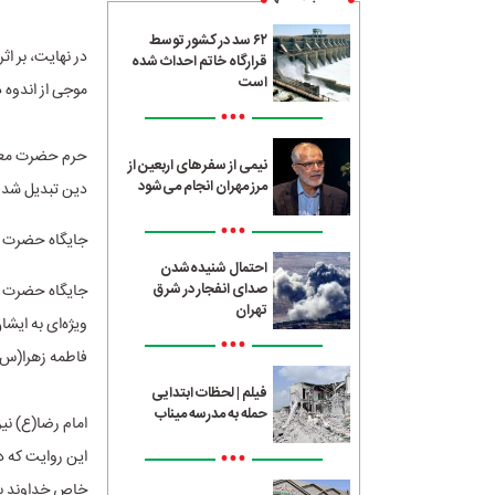
۶۲ سد در کشور توسط
قرارگاه خاتم احداث شده
است
موجی از اندوه 
•••
حرم حضرت معصو
نیمی از سفرهای اربعین از
مرز مهران انجام می‌شود
دین تبدیل شد و
•••
جایگاه حضرت 
احتمال شنیده‌شدن
صدای انفجار در شرق
جایگاه حضرت م
تهران
ویژه‌ای به ایشا
•••
فاطمه زهرا(س) 
فیلم | لحظات ابتدایی
حمله به مدرسه میناب
امام رضا(ع) نی
•••
این روایت که د
خاص خداوند ب