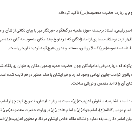
وم بر زیارت حضرت معصومه(س) تأکید کرده‌اند
صر رفیعی، استاد برجسته حوزه علمیه در گفتگو با خبرنگار مهر با بیان نکاتی از شأن 
ر کرد: برخلاف بسیاری از امامزادگان که در تاریخ چند مکان منسوب به آنان دیده می
فاطمه معصومه(س) کاملاً روشن، مستند و بدون هیچ‌گونه تردید تاریخی است.
‌گونه که درباره برخی امامزادگان چون حضرت حمزه چندین مکان به عنوان زیارتگاه ش
ه بانوی کرامت چنین ابهامی وجود ندارد و قبر ایشان با سند معتبر در قم ثابت شده اس
ان آن را تا ابد مقدس و نورانی ساخت.
 علمیه با اشاره به سفارش اهل‌بیت(ع) نسبت به زیارت ایشان، تصریح کرد: چهار امام
امام موسی کاظم(ع)، امام جواد(ع) و امام هادی(ع) بر زیارت حضرت معصومه(س) تأکی
یان امامزادگان سابقه ندارد و نشانه مقام خاص ایشان در نظام معنوی اهل‌بیت(ع) ا