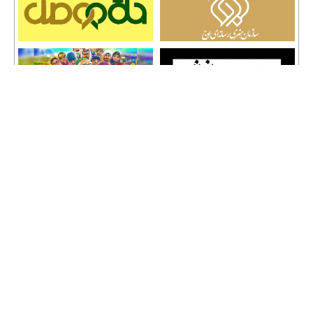
تمامی حقوق نشر مطالب و حق کپی رایت برای وب سایت سراج 24 محفوظ است و هرگونه
کپی برداری پیگرد قانونی دارد.
info [@] seraj24.ir