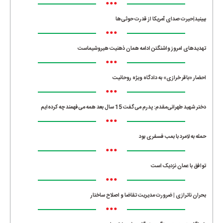
•••
ببینید|حیرت صدای آمریکا از قدرت حوثی‌ها
•••
تهدیدهای امروز واشنگتن ادامه همان ذهنیت هیروشیماست
•••
احضار «باقر خرازی» به دادگاه ویژه روحانیت
•••
دختر شهید طهرانی‌مقدم: پدرم می‌گفت 15 سال بعد همه می‌فهمند چه کرده‌ایم
•••
حمله به لامرد با بمب فسفری بود
•••
توافق با عمان نزدیک است
•••
بحران ناترازی | ضرورت مدیریت تقاضا و اصلاح ساختار
•••