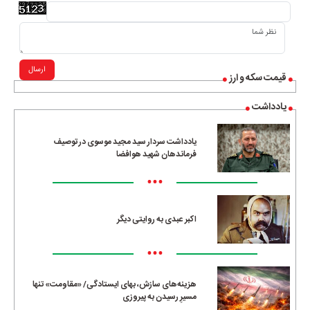
ارسال
قیمت سکه و ارز
یادداشت
یادداشت سردار سید مجید موسوی در توصیف
فرماندهان شهید هوافضا
•••
اکبر عبدی به روایتی دیگر
•••
هزینه‌های سازش، بهای ایستادگی/ «مقاومت» تنها
مسیرِ رسیدن به پیروزی