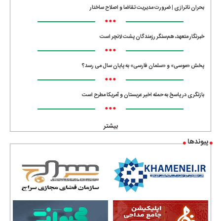
بحران ناترازی | ضرورت مدیریت تقاضا و اصلاح ساختار
•••
خبرنگار متعهد، هم‌سنگر رزمندگان پشت لانچر است
•••
پخش «موسی» و «سلمان فارسی» به پایان سال می رسد؟
•••
بازنگری در پاسخ به حمله اخیر عربستان و آمریکا مطرح است
•••
بیشتر
پیوندها