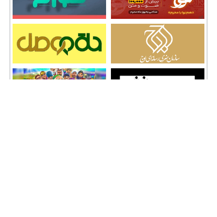
تمامی حقوق نشر مطالب و حق کپی رایت برای وب سایت سراج 24 محفوظ است و هرگونه