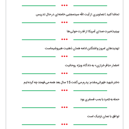
•••
تماشا کنید | تصاویری از آیت الله سیدمجتبی خامنه‌ای در حال تدریس
•••
ببینید|حیرت صدای آمریکا از قدرت حوثی‌ها
•••
تهدیدهای امروز واشنگتن ادامه همان ذهنیت هیروشیماست
•••
احضار «باقر خرازی» به دادگاه ویژه روحانیت
•••
دختر شهید طهرانی‌مقدم: پدرم می‌گفت 15 سال بعد همه می‌فهمند چه کرده‌ایم
•••
حمله به لامرد با بمب فسفری بود
•••
توافق با عمان نزدیک است
•••