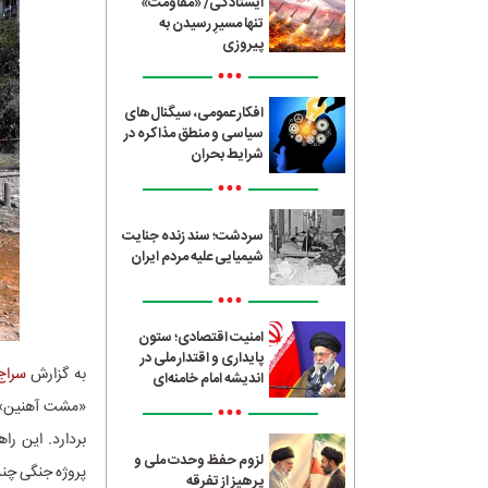
ایستادگی/ «مقاومت»
تنها مسیرِ رسیدن به
پیروزی
•••
افکار عمومی، سیگنال‌های
سیاسی و منطق مذاکره در
شرایط بحران
•••
سردشت؛ سند زنده جنایت
شیمیایی علیه مردم ایران
•••
امنیت اقتصادی؛ ستون
پایداری و اقتدار ملی در
به گزارش
سراج24
اندیشه امام خامنه‌ای
«مشت آهنین»، م
•••
بردارد. این ر
لزوم حفظ وحدت ملی و
پروژه جنگی چندج
پرهیز از تفرقه