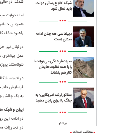
شدند، در حالی 
شبکه اطلاع‌رسانی دولت
باید فعال شود
اما تحولات مید
•••
همچنان حماس ن
راهبرد حذف کام
دیپلماسی هم‌چنان ادامه
میدان است
در لبنان نیز، ح
•••
عمل بیشتری وا
میراث‌فرهنگی می‌تواند ما
نتوانستند پروژه
را با همه تفاوت‌هایمان
کنار هم بنشاند
در نتیجه، شکاف
•••
فرسایش داد. در
سناتور ارشد آمریکایی: به
به یک چالش جد
جنگ با ایران پایان دهید
ایران و شبکه م
•••
بیشتر
در تجاوزات مش
مطالب استانها