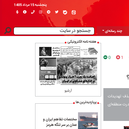
پنجشنبه 15 مرداد 1405
چند رسانه‌ای
هفته نامه الکترونیکی
0
1
آرشیو
 حذف تهدیدات
پربازدیدترین ها
قدرت منطقه‌ای
مختصات تفاهم ایران و
عمان بر سر تنگه هرمز