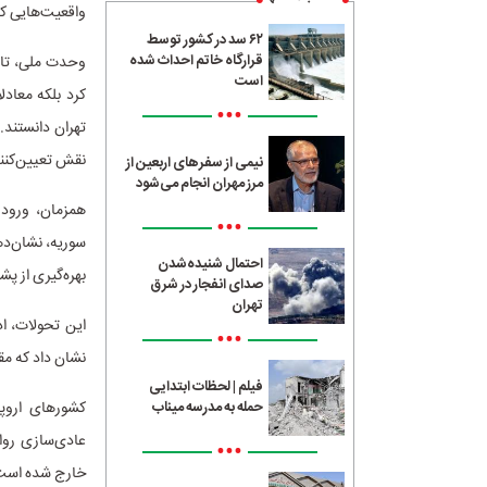
واقعیت‌هایی کا
۶۲ سد در کشور توسط
قرارگاه خاتم احداث شده
وحدت ملی، تاب‌
است
کرد بلکه معادل
•••
تهران دانستند. 
نقش تعیین‌کنند
نیمی از سفرهای اربعین از
مرز مهران انجام می‌شود
همزمان، ورود 
•••
سوریه، نشان‌د
احتمال شنیده‌شدن
بهره‌گیری از پ
صدای انفجار در شرق
تهران
این تحولات، اد
•••
نشان داد که مق
فیلم | لحظات ابتدایی
کشورهای اروپا
حمله به مدرسه میناب
عادی‌سازی رواب
•••
خارج شده است