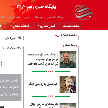
پایگاه خبری سراج۲۴
رسانه تخصصی جبهه انقلاب اسلامی؛ روایت روشن حقیق
صفحه نخست
فضای مجازی
فرهنگ مجازی
اق
قیمت سکه و ارز
بین‌الملل
یادداشت
۱۴۰۵/۰۱/۳۰ - ۱۰:۲۰
یادداشت سردار سید مجید
موسوی در توصیف
آ
فرماندهان شهید هوافضا
•••
راهبرد نظامی 
اکبر عبدی به روایتی دیگر
آغاز شد، اما ت
به‌طور بنیادین
•••
هزینه‌های سازش، بهای