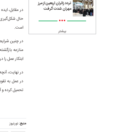
تردد زائران اربعین از مرز
مهران شدت گرفت
در مقابل، ایده
حال شکل‌گیری ا
•••
است.
بیشتر
در چنین شرایطی
منازعه بازگشت
ابتکار عمل را د
در نهایت، آنچ
در عمل به تقوی
تحمیل کرده و آ
منبع:
نورنیوز