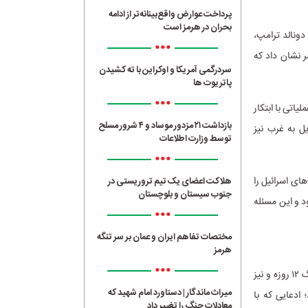
پرداخت عوارض واقع‌بینانه‌تر از ادامه
بحران در هرمز است
دونالد ترامپ،
•••
 نشان داد که
سردرگمی آمریکا و اوکراین با ته کشیدن
پاتریوت ها
•••
یاتی با ابتکار
بازداشت ۲۱ مزدور موساد و ۴ شرور مسلح
ل به غرب نیز
توسط وزارت اطلاعات
•••
ای اسرائیل را
هلاکت اعضای یک تیم تروریستی در
جنوب سیستان و بلوچستان
د و این مسئله
•••
مختصات تفاهم ایران و عمان بر سر تنگه
هرمز
•••
در ادامه این روند، نقش ایران در تغییر معادلات منطقه‌ای به‌طور فزاینده‌ای برجسته شد. پس از جنگ ۱۲ روزه و نیز
میراث ماندگار | دستاورد امام شهید که
ادعایی که با
معادلات جنگ را تغییر داد