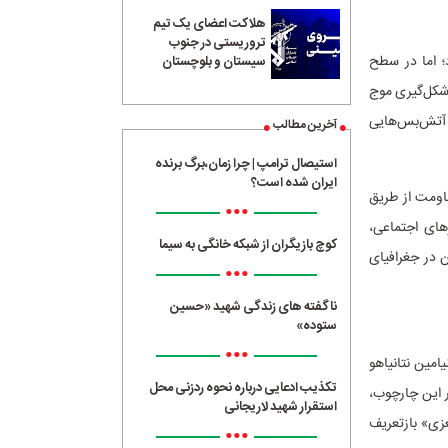
هلاکت اعضای یک تیم
تروریستی در جنوب
د؛ اما در سطح
سیستان و بلوچستان
 شکل‌گیری موج
؛ آتش‌بس‌هایی
آخرین مطالب
استیصال ترامپ | چرا زمان،برگ برنده
ایران شده است؟
اومت از طریق
•••
های اجتماعی،
کوچ بازیگران از شبکه خانگی به سیما
 در جغرافیای
•••
ناگفته های زندگی شهید «حسین
ستوده»
•••
امین نتانیاهو
تکذیب ادعایی درباره نحوه ردزنی محل
ر این چارچوب،
استقرار شهید لاریجانی
غزی» بازتعریف
•••