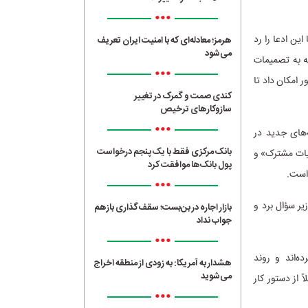
•••
ین ادعا را رد
هرمز؛ معادله‌ای که با امنیت ایران تعریف
می‌شود
ته به تصمیمات
•••
ر امکان داد تا
کندی صمت و گمرک در تغییر
سازوکارهای ترخیص
•••
‌های جدید در
بانک مرکزی فقط با یک‌ پنجم درخواست
یات مشترک» و
پول بانک‌ها موافقت کرد
 است.
•••
یر سؤال برد و
بازار اجاره در بن‌بست؛ سقف‌گذاری بازهم
جواب نداد
•••
ه‌اند و روند
هشدار به آمریکا: به زودی از منطقه اخراج
می‌شوید
 از دستور کار
•••