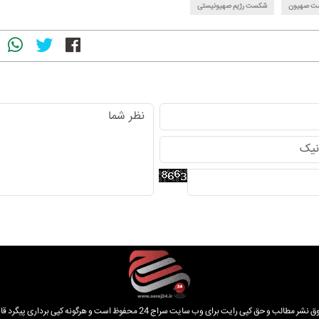
ت صهیون
شکست رژیم صهیونیستی
الب و حق کپی رایت برای وب سایت سراج 24 محفوظ است و هرگونه کپی برداری پیگرد قانونی دارد.