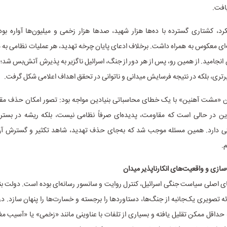
افت.
کرد، کشتاری گسترده با ده‌ها هزار شهید، صدها هزار زخمی و میلیون‌ها آواره بو
‌ای معکوس به همراه داشت. برخلاف ادعای پایان چرخه تهدید، هر عملیات نظامی به
نجامید. از همین رو، پس از هر دور از جنگ، اسرائیل ناگزیر به پذیرش آتش‌بس شد
برتری، بلکه در نتیجه فرسایش میدانی و ناتوانی در تحقق اهداف اعلامی شکل گرفت.
ین «مشت آهنین» با یک خطای محاسباتی بنیادین مواجه بود: تصور امکان حذف مق
ین در حالی است که مقاومت، پدیده‌ای صرفاً نظامی نیست، بلکه ریشه در بستر
 دارد. همین مسئله موجب شد که به‌جای حذف تهدید، شاهد تکثیر و گسترش آن
.
سازی و واقعیت‌های انکارناپذیر میدان
ی اصلی سیاست جنگی اسرائیل، کنترل روایت و سانسور رسانه‌ای بوده است. دولت بنی
ائه تصویری یک‌جانبه از جنگ‌ها، دستاوردها را برجسته و خسارت‌ها را پنهان سازد. د
ه حداقل ممکن تقلیل یافته و بسیاری از تلفات با عناوینی مانند «زخمی» یا «آسیب م