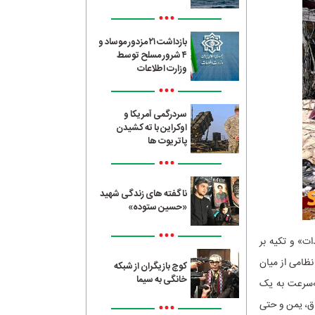
•••
بازداشت ۲۱ مزدور موساد و
۴ شرور مسلح توسط
وزارت اطلاعات
•••
سردرگمی آمریکا و
اوکراین با ته کشیدن
پاتریوت ها
•••
ناگفته های زندگی شهید
«حسین ستوده»
•••
ت» و تکیه بر
نظامی از میان
کوچ بازیگران از شبکه
خانگی به سیما
ه‌سرعت به یک
راق، یمن و حتی
•••