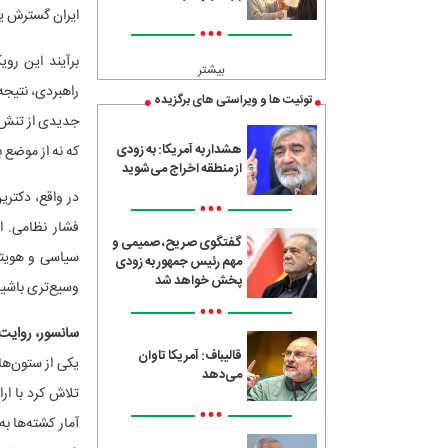
ایران گسترش ی
•••
برآیند این روی
بیشتر
راهبردی، نتیجه
توئیت ها و ویراستی های برگزیده
جدیدی از تنش ا
هشدار به آمریکا: به زودی
که نه از موضع 
از منطقه اخراج می‌شوید
در واقع، دکتر
•••
فشار نظامی. ا
گفتگوی صریح، صمیمی و
سیاسی و هویتی
مهم رئیس جمهور به زودی
پخش خواهد شد
وسیع‌تری باشیم
•••
سانسور، روایت‌
قالیباف: آمریکا تاوان
یکی از ستون‌ها
می‌دهد
تلاش کرد با ار
•••
آمار کشته‌ها ب